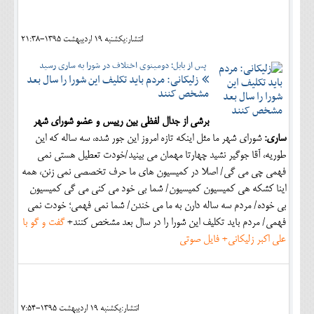
اجتماعی
انتشار:يکشنبه 19 ارديبهشت 1395-21:38
مهرورزان
پس از بابل؛ دومینوی اختلاف در شورا به ساری رسید
کلینیک
زلیکانی: مردم باید تکلیف این شورا را سال بعد
مشخص کنند
حقوقی
برشی از جدال لفظی بین رییس و عضو شورای شهر
محیط زیست و گردشگری
ساری:
شورای شهر ما مثل اینکه تازه امروز این جور شده، سه ساله که این
فرهنگی و هنری
طوریه، آقا جوگیر نشید چهارتا مهمان می بینید/خودت تعطیل هستی نمی
فهمی چی می گی/ اصلا در کمیسیون های ما حرف تخصصی نمی زنن، همه
اقتصادی
اینا کشکه هی کمیسیون کمیسیون/ شما بی خود می کنی می گی کمیسیون
بی خوده/ مردم سه ساله دارن به ما می خندن/ شما نمی فهمی؛ خودت نمی
سیاسی
فهمی/ مردم باید تکلیف این شورا را در سال بعد مشخص کنند+
گفت و گو با
خانه
علی اکبر زلیکانی+ فایل صوتی
انتشار:يکشنبه 19 ارديبهشت 1395-7:54