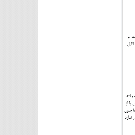
ند و
قابل
فت. رفته
دلش را از
ا بدون
 ندارد