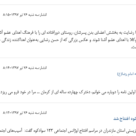
انتشار:سه شنبه 26 تير 1397-8:15
با رضایت به بخشش اعضای بدن پسرشان، روستای دورافتاده ای را با فرهنگ اهدای عضو آشن
وکلا با اهدای عضو آشنا شوند و عکس بزرگی که از حسن رضایی به‌عنوان اهدا‌کننده زندگی د
ست.
انتشار:سه شنبه 26 تير 1397-8:14
 امام رضا(ع)
ین نامه را دوباره می خوانم، دخترک چهارده ساله ای از کرمان ... مرا در خود فرو می ریزد .
انتشار:سه شنبه 26 تير 1397-8:13
معاون امور مسکن و اشتغال اداره‌ کل بهزیستی استان مازندران در مراسم افتتاح اوژانس اجتماعی ۱۲۳ سوادکوه گفت: آ