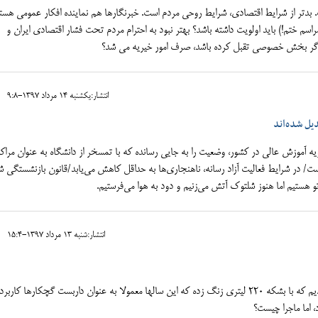
بدتر از شرایط اقتصادی، شرایط روحی مردم است. خبرنگارها هم نماینده افکار عمومی هستند
راسم ختم!) باید اولویت داشته باشد؟ بهتر نبود به احترام مردم تحت فشار اقتصادی ایران و
ی اگر بخش خصوصی تقبل کرده باشد، صرف امور خیریه می شد؟
انتشار:يکشنبه 14 مرداد 1397-9:8
دیل شده‌اند
یه آموزش عالی در کشور، وضعیت را به جایی رسانده که با تمسخر از دانشگاه به عنوان مراکز
/ در شرایط فعالیت آزاد رسانه، ناهنجاری‌ها به حداقل کاهش می‌یابد/قانون بازنشستگی ش
 هستیم اما هنوز شلتوک آتش می‌زنیم و دود به هوا می‌فرستیم.
انتشار:شنبه 13 مرداد 1397-15:4
در همین استان مازندران شخصی را دیدیم که با بشکه 220 لیتری زنگ زده که این سالها معمولا به