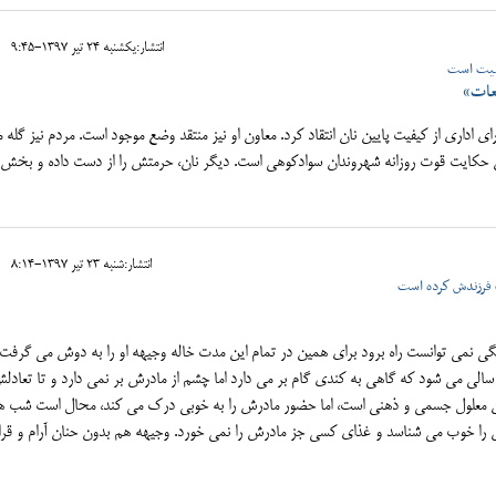
انتشار:يکشنبه 24 تير 1397-9:45
یفیت است
عات»
ی اداری از کیفیت پایین نان انتقاد کرد. معاون او نیز منتقد وضع موجود است. مردم نیز گله م
 این حکایت قوت روزانه شهروندان سوادکوهی است. دیگر نان، حرمتش را از دست داده و بخش 
انتشار:شنبه 23 تير 1397-8:14
ف فرزندش كرده است
تي نمي تواند يک کلمه به زبان بياورد، او تا 12 سالگي نمي توانست راه برود براي همين در تمام اين مدت خاله وجيهه او را به دوش مي گر
فته با انواع ورزش ها و ماساژها وضعيت او بهتر شد و حالا 4 سالي مي شود که گاهي به کندي گام بر مي دارد اما چشم از مادرش بر نمي دارد و تا تعا
ن معلول جسمي و ذهني است، اما حضور مادرش را به خوبي درک مي کند، محال است شب ه
 را خوب مي شناسد و غذاي کسي جز مادرش را نمي خورد. وجيهه هم بدون حنان آرام و قرار