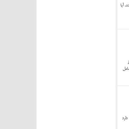
. آیا
امل
 عنوان داربست گچ‎کارها کاربرد دارد