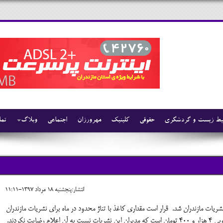
ط زیست و گردشگری
حقوقی
کلینیک
مهرورزان
اجتماعی
وبلاگ
تما
انتشار:پنجشنبه 18 مرداد 1397-11:11
یات مازندران شد. قرار است مقداری کاغذ با تناژ محدود در ماه برای نشریات مازندران
 نکردند.