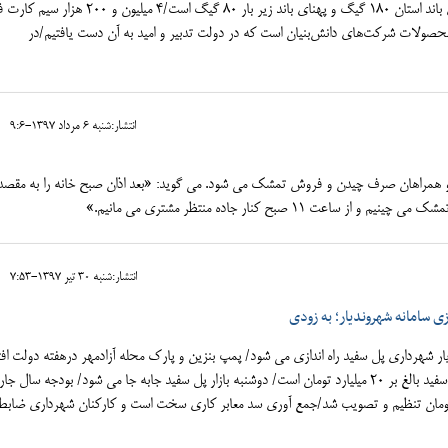
از اینترنت همراه استفاده می‌کنند/ پهنای باند استان ۱۸۰ گیگ و پهنای باند زیر بار ۸۰ گیگ است/
دلار صادرات محصولات شرکت‌های دانش‌بنیان است که در دولت تدبیر و امید به آن دست یافتیم/در
انتشار:شنبه 6 مرداد 1397-9:6
ی و همراهان صرف چیدن و فروش تمشک می شود. می گوید: «بعد اذان صبح خانه را به مقص
ت 11 صبح کنار جاده منتظر مشتری می مانیم.»
انتشار:شنبه 30 تير 1397-7:53
زی سامانه شهروندیار؛ به زودی
ر شهرداری پل سفید راه اندازی می شود/ پمپ بنزین و پارک محله آزادمهر درهفته دولت افت
می شود/ سرمایه اندوخته شهرداری پل سفید بالغ بر 20 میلیارد تومان است/ دوشنبه بازار پل سفید جابه جا می شود/ بودجه سال ج
 تومان تنظیم و تصویب شد/جمع آوری سد معابر کاری سخت است و کارکنان شهرداری ضابط