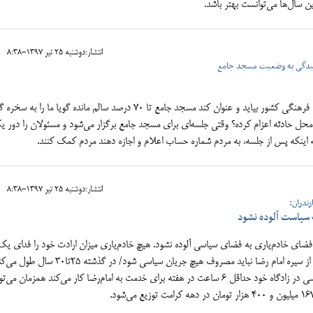
ین سال‌ها می‌توانست بهتر باشد.
انتشار:دوشنبه 25 تير 1397-8:38
سیدگی به وضعیت مسجد جامع
این که مسئولی از میراث فرهنگی کشور بیاید و عنوان کند مسجد جامع تا ۷۰ درصد سالم مانده گویا ما را به
ل حادثه اعزام کرده؟ وقتی جلسه‌ای برای مسجد جامع برگزار می‌شود و مسئولان را دور ی
ه اینکه پس از جلسه، به مردم شماره حساب اعلام و اجازه دهند مردم کمک کنند.
انتشار:دوشنبه 25 تير 1397-8:38
ندران:
 سیاست آلوده نشود
ضای خادم‌یاری به فضای سیاسی آلوده نشود. هیچ خادم‌یاری میزان ارادت خود را فدای یک
جریان سیاسی نمی‌کند. معتقدیم صیانت از سیره امام رضا نباید مصروف هیچ جریان سیاسی شود/ در گذشته ۵
الان به مدت ۳ ماه رسیده است و هر کسی در زادگاه خود حداقل ۶ ساعت در هفته برای خدمت به امام‌رضا کار می‌کند همزمان می‌