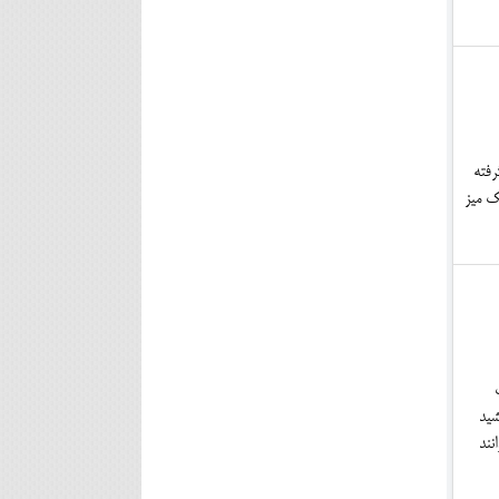
 سخره گرفته
ک میز
۲تا۳۰ سال طول می‌کشید
توانند