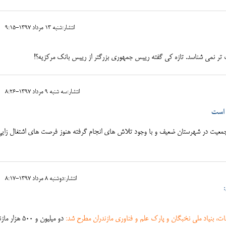
انتشار:شنبه 13 مرداد 1397-9:15
تر نمی شناسد. تازه کی گفته رییس جمهوری بزرگتر از رییس بانک مرکزیه؟!
انتشار:سه شنبه 9 مرداد 1397-8:26
 است
جمعیت در شهرستان ضعیف و با وجود تلاش های انجام گرفته هنوز فرصت های اشتغال زایی
انتشار:دوشنبه 8 مرداد 1397-8:17
:
، بنیاد ملی نخبگان و پارک علم و فناوری مازندران مطرح شد:
دو میلیون و ۵۰۰ هزا