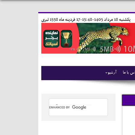
يکشنبه 18 مرداد 1405-13:48-
17 فردينه ماه 1538 تبری
س با ما
آرشیو