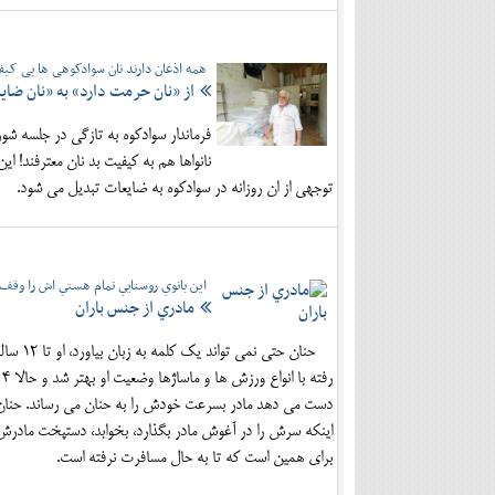
همه اذعان دارند نان سوادکوهی ها بی ک
از «نان حرمت دارد» به «نان ضای
فرماندار سوادکوه به تازگی در جلسه شورا
نانواها هم به کیفیت بد نان معترفند!
توجهی از ان روزانه در سوادکوه به ضایعات تبدیل می شود.
این بانوي روستايي تمام هستي اش را وق
مادري از جنس باران
حنان ح
ر
دست مي دهد مادر بسرعت خودش را به حنان مي رساند. حنا
اينکه سرش را در آغوش مادر بگذارد، بخوابد، دستپخت مادرش
براي همين است که تا به حال مسافرت نرفته است.