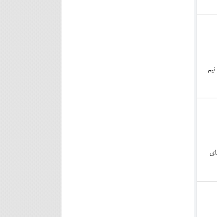
ز که فوتبال نیست. حالا در این شرایط اقای قاسم حسن زاده انتظار دارد 4 و نیم
ای