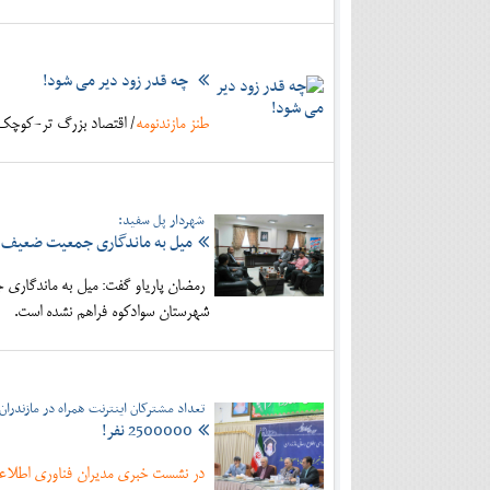
چه قدر زود دیر می شود!
طنز مازندنومه
/ اقتصاد بزرگ تر-کوچک 
شهردار پل سفید:
میل به ماندگاری جمعیت ضعیف
رمضان پاریاو گفت: میل به ماندگاری 
شهرستان سوادکوه فراهم نشده است.
تعداد مشترکان اینترنت همراه در مازندران
2500000 نفر!
در نشست خبری مدیران فناوری اطلاعات