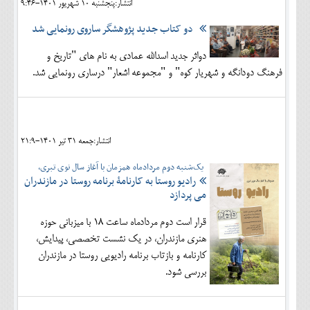
انتشار:پنجشنبه 10 شهريور 1401-9:46
دو کتاب جدید پژوهشگر ساروی رونمایی شد
دواثر جدید اسدالله عمادی به نام های "تاریخ و
فرهنگ دودانگه و شهریار کوه" و "مجموعه اشعار" درساری رونمایی شد.
انتشار:جمعه 31 تير 1401-21:9
یک‌شنبه دوم مردادماه همزمان با آغاز سال نوی تبری،
رادیو روستا به کارنامۀ برنامه روستا در مازندران
می پردازد
قرار است دوم مردادماه ساعت 18 با میزبانی حوزه
هنری مازندران، در یک نشست تخصصی، پیدایش،
کارنامه و بازتاب برنامه رادیویی روستا در مازندران
بررسی شود.