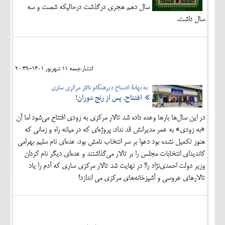
سال دهم هجری درگذشت درحالیکه شصت و سه
سال داشت.
انتشار:جمعه 11 شهريور 1401-20:49
به بهانۀ افتتاح دیرهنگام تالار مرکزی ساری
افتتاح، پس از رنج دوران!
در این سال‌ها بارها وعده داده شد تالار مرکزی به زودی افتتاح می‌شود اما آن
«به زودی» به عمر مدیرانش قد نداد. پروژه‌ای که در میانه راه و زمانی که
هنوز تکمیل نشده بود دعوا بر سر انتخاب نامش بود، عده‌ای نام سلیم بهرامی
کاندیدای انتخابات مجلس را بر تالار می‌گذاشتند و عده‌ای دیگر نام کردان
وزیر دولت احمدی‌نژاد را! در نهایت شد تالار مرکزی ساری که آدم را یاد
تالارهای عروسی و آشپزخانه‌های مرکزی می اندازد!