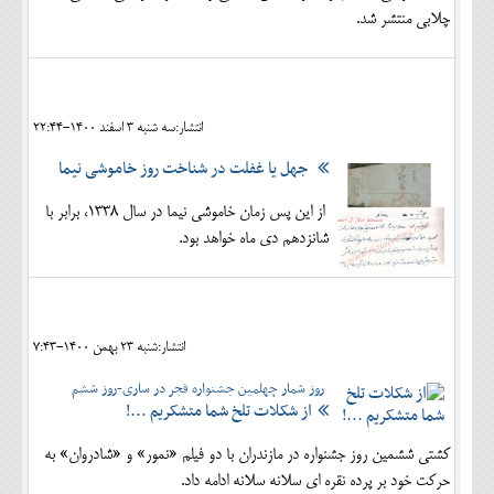
چلابی منتشر شد.
انتشار:سه شنبه 3 اسفند 1400-22:44
جهل یا غفلت در شناخت روز خاموشی نیما
از این پس زمان خاموشی نیما در سال 1338، برابر با
شانزدهم دی ماه خواهد بود.
انتشار:شنبه 23 بهمن 1400-7:43
روز شمار چهلمین جشنواره فجر در ساری-روز ششم
از شکلات تلخ شما متشکریم ...!
کشتی ششمین روز جشنواره در مازندران با دو فیلم «نمور» و «شادروان» به
حرکت خود بر پرده نقره ای سلانه سلانه ادامه داد.