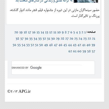
ترانه عشق و زندگی در سال‌های سخت بلا
حضور سینماگران مازنی در این دوره از جشنواره فیلم فجر مانند ادوار گذشته،
پررنگ و تاثیرگذار است.
صفحه:
20
19
18
17
16
15
14
13
12
11
10
9
8
7
6
5
4
3
2
1
38
37
36
35
34
33
32
31
30
29
28
27
26
25
24
23
22
21
56
55
54
53
52
51
50
49
48
47
46
45
44
43
42
41
40
39
62
61
60
59
58
57
©2013 APG.ir