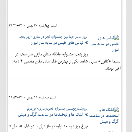
انتشار:چهارشنبه 20 بهمن 1400-21:41
روز شمار چهلمین جشنواره فجر در ساری -روز پنجم
لباس های خیس در سایه سار نیزار
روز پنجم جشنواره علاقه مندان مازنی هنر هفتم در
سینما «کانون» ساری شاهد یکی از بهترین فیلم های دفاع مقدسی 4 دهه
اخیر بودند.
انتشار:سه شنبه 19 بهمن 1400-18:52
روزشمارچهلمین‌جشنواره فجردرساری- روزدوم
اشک ها و لبخندها در ساعت گرگ و میش
چراغ روز دوم جشنواره در مازندران با دو فیلم «ماهان»