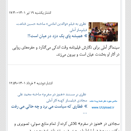
انتشار:يکشنبه 19 تير 1401-17:40
نظری به فیلم «والدین امانتی» ساخته حسین قناعت،
فیلم‌ساز آملی
همیشه پای یک دزد در میان است؟!
سینماگر آملی برای نگارش فیلم‌نامه وقت اندکی می‌گذارد و حفره‌های روایی
در آثار او به‌شدت عیان است و بیرون می‌زند.
انتشار:دوشنبه 2 خرداد 1401-12:59
نظری بر مستند «هنوز در سفرم» ساخته محمد علی
سجادی فیلمساز کهنه‌کار آملی
قطاری که سیاست می برد و چه خالی می رفت
...
سجادی در «هنوز در سفرم» تلاش کرده از تمام منابع صوتی، تصویری و
مکتوب موجود در ارتباط با سپهری در مستند بلند خود بهره ببرد.