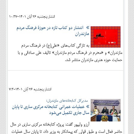
اجتماعی
انتشار:پنجشنبه 26 آبان 1401-10:37
مهرورزان
انتشار دو کتاب تازه در حوزۀ فرهنگ مردم
کلینیک
مازندران
حقوقی
به تازگی کتاب‌های «علی(ع) در فرهنگ مردم
مازندران» و «محرم در فرهنگ مردم مازندران» تالیف علی صادقی و با
محیط زیست و گردشگری
حمایت حوزه هنری مازندران منتشر شد.
فرهنگی و هنری
اقتصادی
سیاسی
انتشار:پنجشنبه 26 آبان 1401-7:3
مدیرکل کتابخانه‌های مازندران:
خانه
عملیات عمرانی کتابخانه مرکزی ساری تا پایان
سال جاری تکمیل می‌شود
آرزو ولیپور گفت: پروژه کتابخانه مرکزی ساری در حال
حاضر فعال است و طبق قولی که پیمانکار به وزیر داد، تا پایان سال عملیات