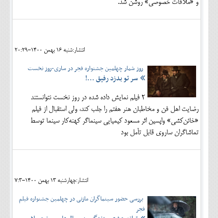
و «ملاقات خصوصی» روشن شد.
انتشار:شنبه 16 بهمن 1400-20:29
روز شمار چهلمین جشنواره فجر در ساری-روز نخست
سر تو بدزد رفیق ...!
2 فیلم نمایش داده شده در روز نخست نتوانستند
رضایت اهل فن و مخاطبان هنر هفتم را جلب کند، ولی استقبال از فیلم
«خائن‌کشی» واپسین اثر مسعود کیمیایی سینماگر کهنه‌کار سینما توسط
تماشاگران ساروی قابل تأمل بود
انتشار:چهارشنبه 13 بهمن 1400-7:3
بررسی حضور سینماگران مازنی در چهلمین جشنواره فیلم
فجر