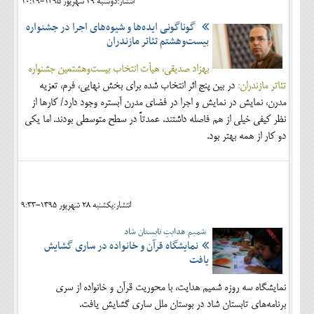
انتشار:دوشنبه 29 شهريور 1395-10:29
گوناگونی ایده‌ها و شیوه‌های اجرا در جشنواره
بیست‌وهشتم تئاتر مازندران
بهزاد صدیقی، هیأت انتخاب بیست‌وهشتمین جشنواره
تئاتر مازندران:
در بین پنج اثر انتخاب شده برای بخش نهایی، فرم، تعزیه
مدرن، نمایش در نمایش و اجرا در فضای مدرن آبستره وجود دارد/ کارها از
نظر کیفی خیلی از هم فاصله داشتند. عمدتاً در سطح متوسطی بودند. اما یکی
دو کار از همه بهتر بود.
انتشار:يکشنبه 28 شهريور 1395-9:33
شمیم هدایتِ تابستان شاد
نمایشگاه قرآن و خانواده در ساری گشایش
یافت
نمایشگاه سه روزه شمیم هدایت، با محوریت قرآن و خانواده از سری
برنامه‌های تابستان شاد در بوستان ملل ساری گشایش یافت.