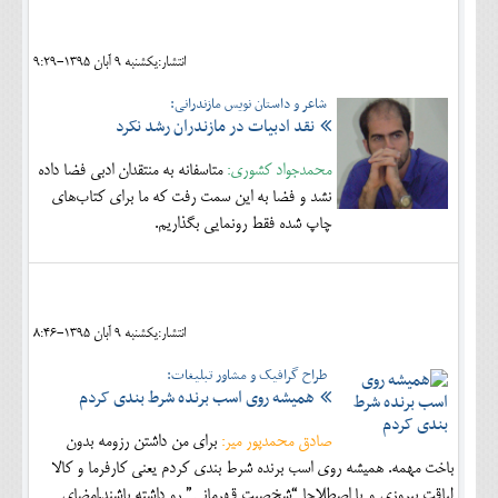
اجتماعی
انتشار:يکشنبه 9 آبان 1395-9:29
مهرورزان
شاعر و داستان نویس مازندرانی:
کلینیک
نقد ادبیات در مازندران رشد نکرد
حقوقی
محمدجواد کشوری:
متاسفانه به منتقدان ادبی فضا داده
نشد و فضا به این سمت رفت که ما برای کتاب‌های
محیط زیست و گردشگری
چاپ شده فقط رونمایی بگذاریم.
فرهنگی و هنری
اقتصادی
سیاسی
انتشار:يکشنبه 9 آبان 1395-8:46
طراح گرافیک و مشاور تبلیغات:
خانه
همیشه روی اسب برنده شرط بندی کردم
صادق محمدپور میر:
برای من داشتن رزومه بدون
باخت مهمه. همیشه روی اسب برنده شرط بندی کردم یعنی کارفرما و کالا
لیاقت پیروزی و یا اصطلاحا “شخصیت قهرمانی” رو داشته باشند.امضای