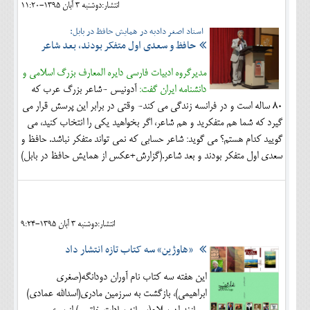
انتشار:دوشنبه 3 آبان 1395-11:20
استاد اصغر دادبه در همایش حافظ در بابل:
حافظ و سعدی اول متفکر بودند، بعد شاعر
مدیرگروه ادبیات فارسی دایره المعارف بزرگ اسلامی و
دانشنامه ایران گفت:
آدونیس -شاعر بزرگ عرب که
80 ساله است و در فرانسه زندگی می کند- وقتی در برابر این پرسش قرار می
گیرد که شما هم متفکرید و هم شاعر، اگر بخواهید یکی را انتخاب کنید، می
گویید کدام هستم؟ می گوید: شاعر حسابی که نمی تواند متفکر نباشد. حافظ و
سعدی اول متفکر بودند و بعد شاعر.(گزارش+عکس از همایش حافظ در بابل)
انتشار:دوشنبه 3 آبان 1395-9:24
«هاوژین» سه کتاب تازه انتشار داد
این هفته سه کتاب نام آوران دودانگه(صغری
ابراهیمی)، بازگشت به سرزمین مادری(اسدالله عمادی)