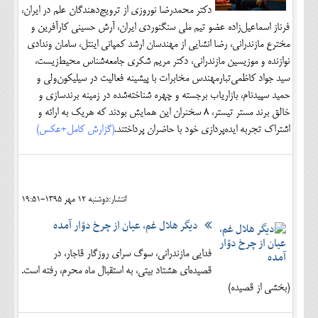
دکتر محمدرضا نوروزی از ترویج‌دهندگان علم در ایران،
فرناز اسماعیل‌زاده عضو تیم ملی سنگنوردی ایران، آرش حسینی کارآفرین و
مخترع مازندرانی، رضا انشایی از مهندسان ارشد کمپانی اینتل، سامان وندادی
نوازنده و موزیسین مازندرانی، دکتر مریم شکری جامعه‌شناس محیط‌زیست،
سید جواد کاظمی‌تبارمهندس مخابرات با پیشینه فعالیت در سیلیکون‌ولی و
حمید سپیدنام، بازاریاب برجسته و چهره شناخته‌شده در زمینه برندسازی و
خالق برند مستر تیستر، 8 سخنران این همایش بودند که هریک به ارائه و
اشتراک تجربه ایده‌پردازی خود با حاضران پرداختند.
(گزارش کامل+عکس)
انتشار:دوشنبه 12 مهر 1395-19:51
دیگر هلال غم، عیان از چرخ دوّار آمده
فدایی مازندرانی، سوگ سرای روزگار قاجار، در
قصیده‌ای هشتاد بیتی، به استقبال ماه محرم، رفته است.
(بخشی از قصیده)