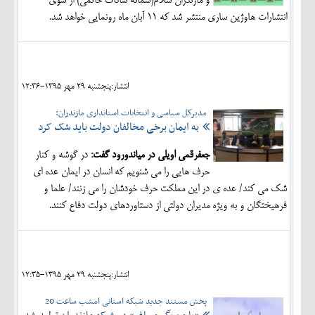
و مازندران سلام(سمانه سادات خاتمی) از سوی
انتشارات هاوژین ساری منتشر شد که 11 آبان ماه رونمایی خواهد شد.
انتشار:پنجشنبه 29 مهر 1395-12:36
مدیرکل سیاسی و انتخابات استانداری مازندران:
به ایمان برخی مخالفان دولت باید شک کرد
جعفرقمی اویلی در میاندورود گفت:
در گوشه و کنار
حرف هایی را می شنویم که انسان در ایمان عده ای
شک می کند/ عده ی در این مملکت حرف خودشان را می زنند/ علما و
فرهیختگان و به ویژه مدیران دولتی از دستاوردهای دولت دفاع کنند.
انتشار:پنجشنبه 29 مهر 1395-12:35
پخش مستند جدید شبکه استانی امشب ساعت 20