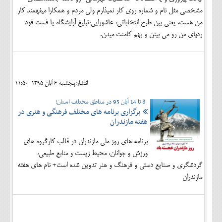
مشخصی مثل نام و شماره روی کار نمیذارم ولی مردم و همکارا میفهمند کار
من هست. یعنی بین طرح انتخاباتی، عاشورایی،تبلیغ آرایشگاه یا فست فود
ردپای من رو می بینن و بهم کامنت میدن.
انتشار:پنجشنبه 6 آبان 1395-11:50
8 تا 14 آبان 95 در مناطق مختلف استان؛
برگزاری برنامه های مختلف فرهنگی و هنری در
هفته مازندران
برنامه های روز ملی مازندران در قالب کارگروه های
ورزش و جوانان، محیط زیست و منابع طبیعی،
گردشگری و صنایع دستی و فرهنگ و هنر تدوین شده است+ نام های هفته
مازندران