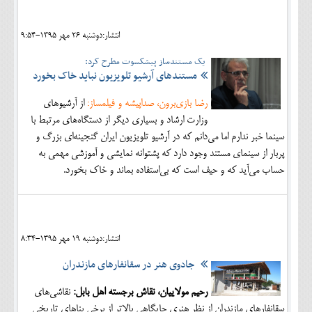
انتشار:دوشنبه 26 مهر 1395-9:54
یک مستندساز پیشکسوت مطرح کرد:
مستندهای آرشیو تلویزیون نباید خاک بخورد
رضا بازی‌برون، صداپیشه و فیلمساز:
از آرشیوهای
وزارت ارشاد و بسیاری دیگر از دستگاه‌های مرتبط با
سینما خبر ندارم اما می‌دانم که در آرشیو تلویزیون ایران گنجینه‌ای بزرگ و
پربار از سینمای مستند وجود دارد که پشتوانه نمایشی و آموزشی مهمی به
حساب می‌آید که و حیف است که بی‌استفاده بماند و خاک بخورد.
انتشار:دوشنبه 19 مهر 1395-8:34
جادوی هنر در سقانفارهای مازندران
رحیم مولاییان، نقاش برجسته اهل بابل:
نقاشی‌های
سقانفارهای مازندران از نظر هنری جایگاهی بالاتر از برخی بناهای تاریخی