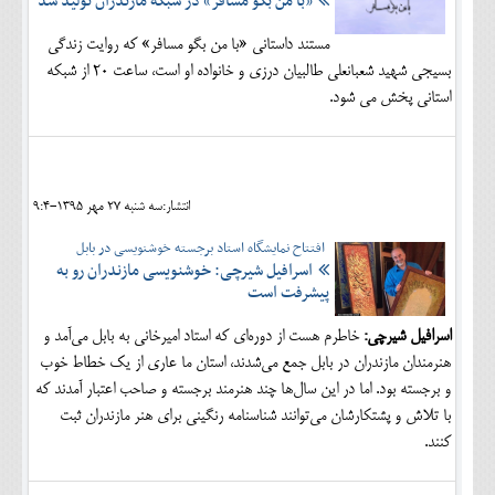
«با من بگو مسافر» در شبکه مازندران تولید شد
مستند داستانی «با من بگو مسافر» که روایت زندگی
بسیجی شهید شعبانعلی طالبیان درزی و خانواده او است، ساعت 20 از شبکه
استانی پخش می شود.
انتشار:سه شنبه 27 مهر 1395-9:4
افتتاح نمایشگاه استاد برجسته خوشنویسی در بابل
اسرافیل شیرچی: خوشنویسی مازندران رو به
پیشرفت است
اسرافیل شیرچی:
خاطرم هست از دوره‌ای که استاد امیرخانی به بابل می‌آمد و
هنرمندان مازندران در بابل جمع می‌شدند، استان ما عاری از یک خطاط خوب
و برجسته بود. اما در این سال‌ها چند هنرمند برجسته و صاحب اعتبار آمدند که
با تلاش و پشتکارشان می‌توانند شناسنامه رنگینی برای هنر مازندران ثبت
کنند.