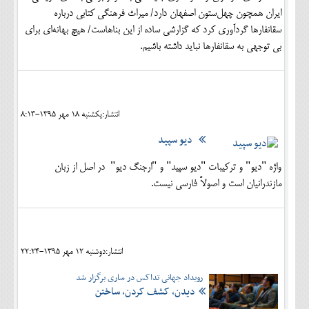
ایران همچون چهل‌ستون اصفهان دارد/ میراث فرهنگی کتابی درباره
سقانفارها گردآوری کرد که گزارشی ساده از این بناهاست/ هیچ بهانه‌ای برای
بی توجهی به سقانفارها نباید داشته باشیم.
انتشار:يکشنبه 18 مهر 1395-8:13
دیو سپید
واژه "دیو" و ترکیبات "دیو سپید" و "ارجنگ دیو" در اصل از زبان
مازندرانیان است و اصولاً فارسی نیست.
انتشار:دوشنبه 12 مهر 1395-22:24
رویداد جهانی تداکس در ساری برگزار شد
دیدن، کشف کردن، ساختن