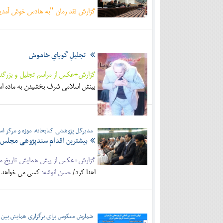
گزارش نقد رمان "به هادس خوش آمدید"
تجلیلِ گویایِ خاموش
گزارش+عکس از مراسم تجلیل و بزرگداشت
بینش اسلامی شرف بخشیدن به ماده ا
مدیرکل پژوهشی کتابخانه، موزه و مرکز ا
بیشترین اقدام سندپژوهی مجلس د
گزارش+عکس از پیش همایش تاریخ محلی
اهدا کرد/
حسن انوشه:
کسی می خواهد تا
شمارش معکوس برای برگزاری همایش بین ال