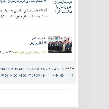
صداو سیمای مرکزمازندران؛ جریان
آیا با انتخاب صادق مقدسی به عنوان مد
مرکز به همان سیاق سابق مناسبت گرا م
عکس و خبر
آغاز وارش
عکس های خبری مازندنومه
/ 7عکس از افتتاح هشتمین جشنواره بین المللی فیلم کوتاه وارش در بابل
صفحه:
9
18
17
16
15
14
13
12
11
10
9
8
7
6
5
4
3
2
1
58
57
56
55
54
53
52
51
50
49
48
47
46
45
44
43