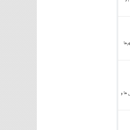
دازظهرها
 ها و