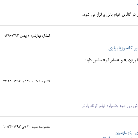
 در گالری خیام بابل برگزار می شود.
انتشار:چهارشنبه 1 بهمن 1393-0:28
ر کامبوزیا پرتوی
ا پرتوی» و «صابر ابر» حضور دارند.
انتشار:سه شنبه 30 دی 1393-22:28
 روز دوم جشنواره فیلم کوتاه وارش
انتشار:سه شنبه 30 دی 1393-10:33
 مرکز مازندران