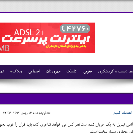
ط زیست و گردشگری
حقوقی
کلینیک
مهرورزان
اجتماعی
وبلاگ
تما
اعتماد كنيم
انتشار:پنجشنبه 16 بهمن 1393-22:36
ندن تبديل به يك جريان شده است/هر كس مي خواهد شاعري كند، بايد قرآن را خوب بخوا
فضای مجازی بسيار سخت است.