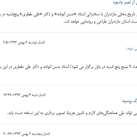
ز تمبر یادبود
تاریخ محلی مازندران با سخنرانی استاد «حسن انوشه» و دکتر «علی ططری» پنج‌شنبه در ب
ست استان مازندران طراحی و رونمایی خواهد شد.
انتشار:دوشنبه 6 بهمن 1393-9:5
می شود:
پیش همایش تاریخ محلی مازندران ساعت 9 صبح پنج شنبه در بابل برگزار می شود/ استاد حسن انوشه و دکتر علی ططری در این 
انتشار:شنبه 4 بهمن 1393-14:29
رگ روسیه
 می تواند طی هماهنگی‌های لازم و تامین هزینۀ تصویر برداری به این نسخه دست یابد.
انتشار:پنجشنبه 2 بهمن 1393-20:29