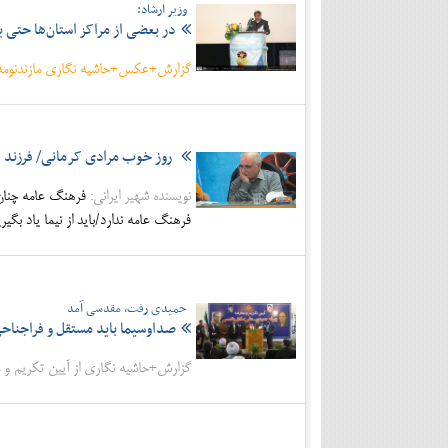
وزیر ارشاد:
در بعضی از مراکز استان‌ها حتی ی
گزارش+عکس+حاشیه نگاری مازندنومه از
روز خوب مرادی کرمانی/ فرزند 
نویسنده شهیر ایرانی:
فرهنگ عامه چنان 
فرهنگ عامه ندارد/باید از نیما یاد بگیر
حمیدی رفت، مقدسی آمد
صداوسیما باید مستقل و فراجناح
گزارش+حاشیه نگاری از آیین تکریم و م