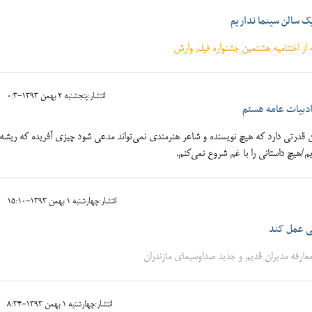
ک سالن سینما نداریم
 اختتامیه هشتمین جشنواره فیلم وارش
انتشار:پنجشنبه 2 بهمن 1393-0:3
ادبیات عامه هستم
قدرتی دارد که هیچ نویسنده و شاعر هنرمندی نمی‌تواند مدعی شود چیزی آفریده که ریشه 
یم/هیچ داستانی را با غم شروع نمی‌کنم.
انتشار:چهارشنبه 1 بهمن 1393-15:10
ی عمل کند
عارفه مدیران قدیم و جدید صداوسیمای مازندران
انتشار:چهارشنبه 1 بهمن 1393-8:34