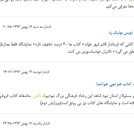
‌ها معرفی می‌کنم.
انتشار:سه شنبه 14 بهمن 1393-20:25
نویس بوتیک زد
/آخرین کتابی که فرماندار قائم شهر خواند+ کتاب ها 30 درصد تخفیف دارد+ نمایشگاه فقط بع
انتشار:دوشنبه 13 بهمن 1393-14:12
ک کتاب هم نمی خوانند!
ر مسئولان استان نبود شاهد این رخداد فرهنگی بزرگ نبودیم/
صالحی:
متاسفانه کتاب فروشی
فته است و نمایشگاه های کتاب نیز بی رونق است(ویرایش دوم)
انتشار:يکشنبه 12 بهمن 1393-23:28