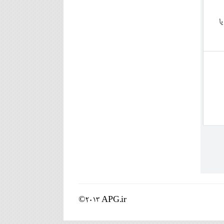
ا
©2013 APG.ir