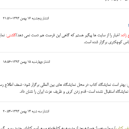
انتشار:پنجشنبه 16 بهمن 1393-21:51
 زاده:
اخبار را از سایت ها پیگیر هستم که گاهی این فرصت هم دست نمی دهد/
گلشنی:
نماي
قياس كوچكتري برگزار شده است.
انتشار:چهارشنبه 15 بهمن 1393-18:56
: بهتر است نمايشگاه كتاب در محل نمايشگاه هاي بين المللي برگزار شود-ضعف اطلاع رس
نمايشگاه استقبال نشده است-قدم زدن کری و ظریف عزت ایران را نشان داد.
انتشار:سه شنبه 14 بهمن 1393-20:54
فیر کتاب
/ سما سپه‌سرا: همیشه بعد از مدرسه به کتابخونه میرم. اسم کتابای جدید رو می‌گیر