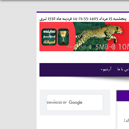
پنجشنبه 15 مرداد 1405-21:53-
14 فردينه ماه 1538 تبری
س با ما
آرشیو
ند/