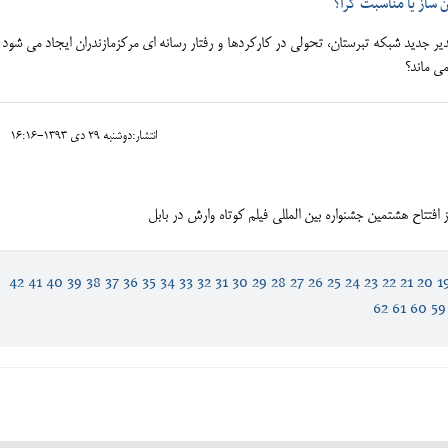
 ساز یا مناسبت گرا؟
یر جدید شبکه تبرستان، تحولی در کارکردها و رفتار رسانه ای مرکزمازندران ایجاد می شود ی
ی ماند؟
انتشار:دوشنبه 29 دی 1393-16:16
42
41
40
39
38
37
36
35
34
33
32
31
30
29
28
27
26
25
24
23
22
21
20
1
62
61
60
59