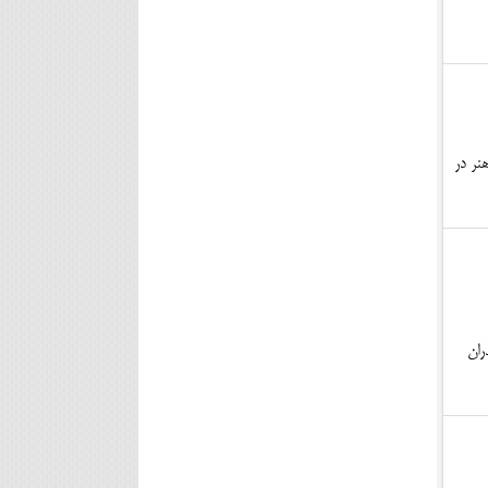
نر در
ران