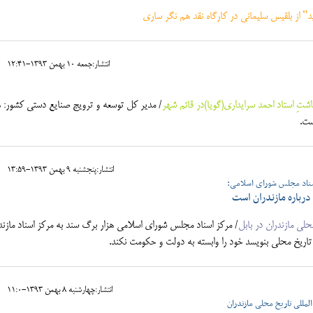
 از بلقیس سلیمانی در کارگاه نقد هم نگر ساری
انتشار:جمعه 10 بهمن 1393-12:41
ِ استاد احمد سرایداری(گویا)در قائم شهر
/ مدیر کل توسعه و ترویج صنایع دستی کشور: ه
ست.
انتشار:پنجشنبه 9 بهمن 1393-13:59
سناد مجلس شورای اسلامی:
رباره مازندران است
 مازندران در بابل
/ مرکز اسناد مجلس شورای اسلامی هزار برگ سند به مرکز اسناد مازند
ریخ محلی بنویسد خود را وابسته به دولت و حکومت نکند.
انتشار:چهارشنبه 8 بهمن 1393-11:0
مللی تاریخ محلی مازندران