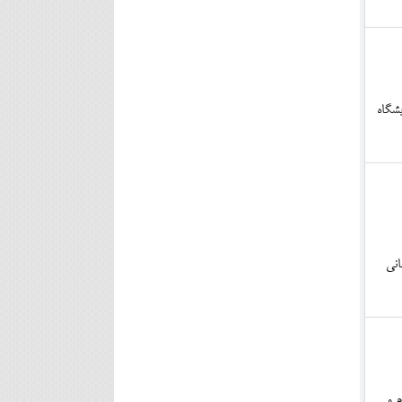
شگاه
اني
م و