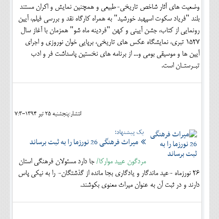
وضعیت های آثار شاخص تاریخی-طبیعی و همچنین نمایش و اکران مستند
بلند "فریاد سکوت اسپهبد خورشید" به همراه کارگاه نقد و بررسی فیلم، آیین
رونمایی از کتاب، جشن آیینی و کهن "فردینه ماه شو" همزمان با آغاز سال
1527 تبری، نمایشگاه عکس های تاریخی، برپایی خوان نوروزی و اجرای
آیین ها و موسیقی بومی و... از برنامه های نخستین پاسداشت فر و ادب
تبـرستـان است.
انتشار:پنجشنبه 25 تير 1394-7:3
یک پیشنهاد؛
میراث فرهنگی 26 نورزما را به ثبت برساند
مردگون عیید موارکا/
جا دارد مسئولان فرهنگی استان
26 نورزماه -عید ماندگار و یادگاری بجا مانده از گذشتگان- را به نیکی پاس
دارند و در ثبت آن به عنوان میراث معنوی بکوشند.