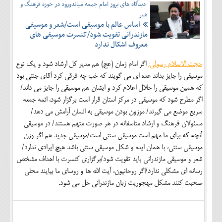
دیدگاه های بروز امام جمعه میاندورود در حوزه فرهنگ و
هنر
اساس عالم با موسیقی است/شعر و موسیقی
مازندرانی تقویت شود/کنسرت موسیقی های
معروف اشکال ندارد
حجت الاسلام رسولی:
اگر امام زمان (عج) هم مدیر کل ارشاد شود و یک نوع
موسیقی را جایز بداند عده ای می گویند که خب چه فرقی کرد آقای جنتی بود
که همین موسیقی را حلال اعلام کرد و ایشان هم موسیقی را جایز می داند/
اگر مطرح شود که موسیقی در مرکز استان قرار است برگزار شود، ائمه جمعه
سریع موضع می گیرند/ موزون بودن موسیقی به انسان آرامش می دهد/
مسئولان فرهنگ و ارشاد متاسفانه در هر صورت متهم هستند/ در موسیقی
آنچه که برای ما مهم است موسیقی سنتی است/موسیقی جدید هم اگر وزن
موسیقی سنتی، با همان ایده و شکل موسیقی سنتی باشد هیچ ایرادی ندارد/
شعر و موسیقی مازندرانی باید تقویت شود/برگزاری کنسرت با اهداف مشخص
رسانه ای مشکلی ندارد/اگر روحانیون، آیت الله ها و روسای ما بیایند محلی
صحبت کنند مشکل مهجوریت زبان مازندرانی حل می شود.