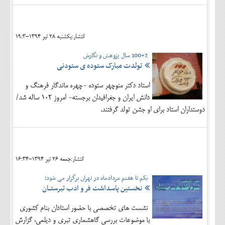
انتشار:يکشنبه 28 تير 1394-19:3
100+2 سال پژوهش و نگارش
تولدت مبارک ستوده ی ستودنی
استاد دکتر منوچهر ستوده -چهره ماندگار فرهنگ و
دانش ایران و جغرافیدان برجسته- امروز 102 ساله شد/
دوستداران استاد برای او جشن تولد گرفتند.
انتشار:جمعه 26 تير 1394-16:34
یکم تا هفتم مردادماه در تهران برگزار می شود؛
نخستین پاسداشت فر و ادب تبرستــان
نشست های تخصصی با حضور استادان بنام کشوری
با موضوعات بررسی گاهشماری تبری و دیلمی، گزارش