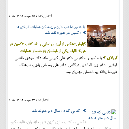
اجتماعی
انتشار:يکشنبه 25 مرداد 1394-7:18
مهرورزان
با حضور صاحب نظران و رزمندگان عملیات کربلای 4؛
کلینیک
«کمین در هور» نقد شد
حقوقی
گزارش+عکس از آیین رونمایی و نقد کتاب «کمین در
هور» تالیف یکی از غواصان بازمانده از عملیات
محیط زیست و گردشگری
کربلای 4
؛ با حضور و سخنرانی دکتر علی کریمی مله، دکتر مهدی خادمی
فرهنگی و هنری
کولایی، دکتر زین العابدین درگاهی، دکتر علی رمضانی پاچی، سرهنگ
علیرضا یدالله پور، احسان مهدیان و...
اقتصادی
سیاسی
خانه
انتشار:شنبه 24 مرداد 1394-9:18
کتابی که 10 سال دیر متولد شد
نگاهی به کتاب ساری کهن شهر مازندران، تالیف گروه