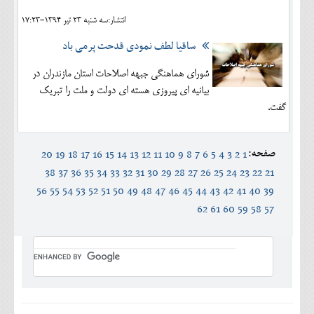
انتشار:سه شنبه 23 تير 1394-17:23
ساقیا لطف نمودی قدحت پرمی باد
شوراى هماهنگى جبهه اصلاحات استان مازندران در
بیانیه ای پیروزی هسته ای دولت و ملت را تبریک
گفت.
صفحه:
20
19
18
17
16
15
14
13
12
11
10
9
8
7
6
5
4
3
2
1
38
37
36
35
34
33
32
31
30
29
28
27
26
25
24
23
22
21
56
55
54
53
52
51
50
49
48
47
46
45
44
43
42
41
40
39
62
61
60
59
58
57