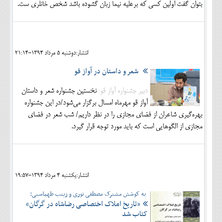
بتوان گفت اولین کسی که برعلیه نیما زبان گشوده باشد شخص خانلری ست.
انتشار:دوشنبه 5 مرداد 1394-21:14
شعر و داستان در آواز قو
دبیر جشنواره آواز قو:
نخستین جشنواره شعر و داستان
آواز قو مهرماه امسال برگزار می‌شود/در این جشنواره
بهره‌گیری شاعران از فضای مجازی را در نظر داریم/ شب شعر در فضای
مجازی از الگوهایی است که باید مورد توجه قرار گیرد.
انتشار:يکشنبه 4 مرداد 1394-19:57
به کوشش مشترک مصطفی نوری و زینب طهماسبی؛
«تاریخ املاک اختصاصی رضاشاه در گرگان»
کتاب شد