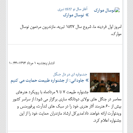
آغاز سال نو 1527 تبری
نوسال موارک
امروز اول فردینه ما، شروع سال 1527 تبریه. مازندرون مردمون نوسال
موارک.
انتشار:پنجشنبه 1 مرداد 1394-10:44
جشنواره ای در دل جنگل
جاودانی: از جشنواره طبیعت حمایت می کنیم
جشنواره طبیعت 7 تا 9 مردادماه با رویکرد هنرهای
معاصر در جنگل های بولای دودانگه ساری برگزار می شود/ از سراسر کشور
بیش از 60 هنرمند آثار هنری خود را در سبک های لندآرت، پرفورمنس و
ویدئوآرت ارائه خواهند داد/مدیرکل ارشاد مازندران حمایت خود را از این
جشنواره اعلام کرد.