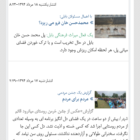
انتشار:يکشنبه 18 مرداد 1394-8:23
با اهمال مسئولان بابلی؛
محمدحسن خان فرو می ریزد؟
یک فعال میراث فرهنگی بابل:
پل محمد حسن خان
بابل در حال تخریب است و با ترک خوردن فضای
میانی پل، هر لحظه امکان ریزش وجود دارد.
انتشار:شنبه 17 مرداد 1394-2:29
گزارش یک جشن مردمی
مردم برای مردم
گزارش+عکس از جشن خرمن روستای میانرود قائم
شهر
/ بیش از دو ساعت در یک فضای دل انگیز برنامه ای به وسیله تعدادی
از مردم روستایی اجرا شد که کسی خسته و اذیت نشد. دل کسی این جا
نگرفت، سخنرانی طولانی و آزاردهنده نداشتند، مسئولی روی سن نیامد که