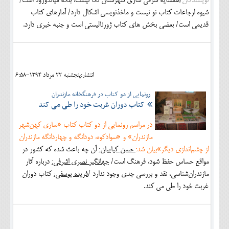
نویسندگان
/همسایه شرقی ساری شهرستان نکا نیست، بلکه میاندورود است/
شیوه ارجاعات کتاب نو نیست و ماخذنویسی اشکال دارد/ آمارهای کتاب
قدیمی است/ بعضی بخش های کتاب ژورنالیستی است و جنبه خبری دارد.
انتشار:پنجشنبه 22 مرداد 1394-6:58
رونمایی از دو کتاب در فرهنگخانه مازندران
کتاب دوران غربت خود را طی می کند
در مراسم رونمایی از دو کتاب کتاب «ساری کهن‌شهر
مازندران» و «سوادکوه، دودانگه و چهاردانگه مازندران
از چشم‌اندازی دیگر»بیان شد:
حسن کیاییان:
آن چه باعث شده که کشور در
مواقع حساس حفظ شود، فرهنگ است/
جهانگیر نصری اشرفی:
درباره آثار
مازندران‌شناسی، نقد و بررسی جدی وجود ندارد /
فریده یوسفی:
کتاب دوران
غربت خود را طی می کند.