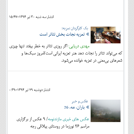
انتشار:سه شنبه 30 تير 1394-15:47
یک کارگردان تعزیه:
تعزیه نجات بخش تئاتر است
مهدی دریایی:
اگر روزی تئاتر به خطر بیفتد تنها چیزی
که می‌تواند تئاتر را نجات دهد هنر تعزیه ایرانی است/امروز سبک‌ها و
شعرهای بی‌معنی در تعزیه خوانده می‌شود.
انتشار:دوشنبه 29 تير 1394-0:39
عکس و خبر
باران، مه، 26
عکس های خبری مازندنومه
/ 9 عکس از برگزاری
مراسم 26 نورزما در روستای ییلاقی رجه