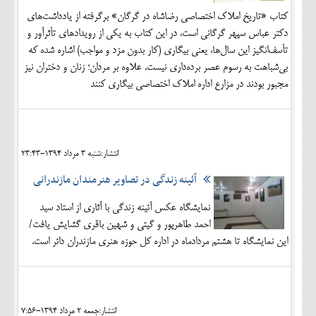
کتاب «تاریخ املاک اختصاصی رضاشاه در گرگان» برگرفته از یادداشت‌های
دکتر عباس سپهر گرگانی است، در این کتاب به یکی از رویدادهای تأثرآور و
تأسف‏‌انگیز این سال‏‌ها، یعنی بیگاری (کار بدون مزد و مواجب) اشاره شده که
بی‏‌شباهت به رسوم عصر برده‌‏داری نیست. علاوه بر مردان؛ زنان و دختران نیز
مجبور بودند در مزارع اداره املاک اختصاصی بیگاری کنند
انتشار:شنبه 3 مرداد 1394-23:43
آئینه زندگی در تصاویر هنرمندان مازندرانی
نمایشگاه عکس آئینه زندگی با آثاری از استاد سید
احمد طاهرپور و گیتی و شهین باقری گشایش یافت/
این نمایشگاه تا هشتم مردادماه در اداره کل حوزه هنری مازندران دائر است.
انتشار:جمعه 2 مرداد 1394-7:56