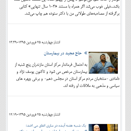
باشد..خیلی خوب می‌شد اگر همراه با مستند «103 سال تنهایی» کتابی
برگرفته از مصاحبه‌های طولانی من با دکتر ستوده هم چاپ می‌شد.
انتشار:چهارشنبه 25 فروردين 1395-13:39
حاج مجید در بیمارستان
به احتمال فرماندار مرکز استان مازندران پنج شنبه از
بیمارستان مرخص می شود و تاکنون یوسف نژاد و
دامادی -منتخبان مردم مرکز استان در مجلس دهم- و برخی چهره های
سیاسی و مذهبی به ملاقات او رفته اند.
انتشار:چهارشنبه 25 فروردين 1395-12:19
یک شنبه هفته آینده در ساری اتفاق می افتد: