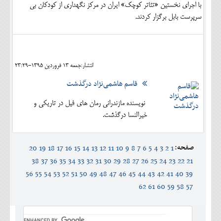
با اجرای نخستین «تئاتر کوچک» ایران در مرکز نگهداری از کودکان بی
سرپرست بابل برگزار کردند.
انتشار:جمعه 13 فروردين 1395-23:29
قاسم هاشمی‌نژاد درگذشت
نویسنده مازندرانی رمان های فیل در تاریکی و
خیرالنسا درگذشت.
صفحه:
20
19
18
17
16
15
14
13
12
11
10
9
8
7
6
5
4
3
2
1
38
37
36
35
34
33
32
31
30
29
28
27
26
25
24
23
22
21
56
55
54
53
52
51
50
49
48
47
46
45
44
43
42
41
40
39
62
61
60
59
58
57