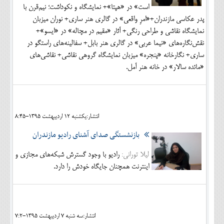
است» در «هپتا»+ نمایشگاه و نکوداشت؛ نیم‌قرن با
پدر عکاسی مازندران+«امرِ واقعی» در گالری هنر ساری+ نوران میزبان
نمایشگاه نقاشی و طراحی رنگی+ آثار «مقیم در مچاله» در «ایسو»+
نقش‌نگاره‌های «نیما عربی» در گالری هنر بابل+ سفالینه‌های راستگو در
ساری+ نگارخانه «پنجره» میزبان نمایشگاه گروهی نقاشی+ نقاشی‌های
«مائده سالار» در خانه هنر آمل.
انتشار:يکشنبه 12 ارديبهشت 1395-8:45
بازنشستگی صدای آشنای رادیو مازندران
لیلا تورانی:
رادیو با وجود گسترش شبکه‌های مجازی و
اینترنت همچنان جایگاه خودش را دارد.
انتشار:سه شنبه 7 ارديبهشت 1395-7:2