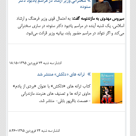
سخنرانی وزیر ارشاد در مراسم یادبود دکتر
ستوده
سیروس مهدوی به مازندنومه گفت:
به احتمال قوی وزیر فرهنگ و ارشاد
اسلامی، یک شنبه آینده در مراسم یادبود دکتر ستوده در ساری سخنرانی
می‌کند و اگر نتواند در مراسم حضور یابد، بیانیه وزیر قرائت می‌شود.
انتشار:سه شنبه 24 فروردين 1395-18:15
ترانه های «دلکش» منتشر شد
کتاب ترانه های «دلکش» با عنوان «بردی از یادم»
حاوی ترانه ها و تصنیف های هنرمند مازندرانی
-عصمت باقرپور بابلی- منتشر شد.
انتشار:سه شنبه 24 فروردين 1395-8:46