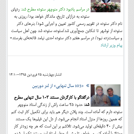
در مراسم یادبود دکتر منوچهر ستوده مطرح شد:
ردپای
ستوده به درازای تاریخ، ماندگار خواهد بود/ روزی به
نام دکتر ستوده در تقویم رسمی کشور تعیین و اجرایی شود/ بنرهای دکتر
ستوده از نوشهر تا تنکابن جمع‌آوری شد/ستوده، ستوده شد چون اهل سیاست
و سیاست‌زده نبود/ در مراسم هفتم دکتر ستوده احدی نیامد فاتحه‌ای بفرستد+
پیام وزیر ارشاد
انتشار:چهارشنبه 25 فروردين 1395-14:10
«103 سال تنهایی» از لنز دوربین
درگفتگو با کارگردان مستند 103 سال تنهایی مطرح
شد:
حدود 25 ساعت راش از زندگی استاد منوچهر
ستوده دارم که آماده است. چند پلان دیگر هم باید برای تکمیل کار ثبت کنم
که همین روزها از منزل استاد انجام می‌شود. از دل این فیلم‌ها یک مستند
بیش از 40 دقیقه‌ای تولید می‌شود. تلاشم بر این است که هر چه زودتر کار
مونتاژ را آماده کنم. می‌خواهم تا پیش از چهلم استاد این مستند تکمیل شده