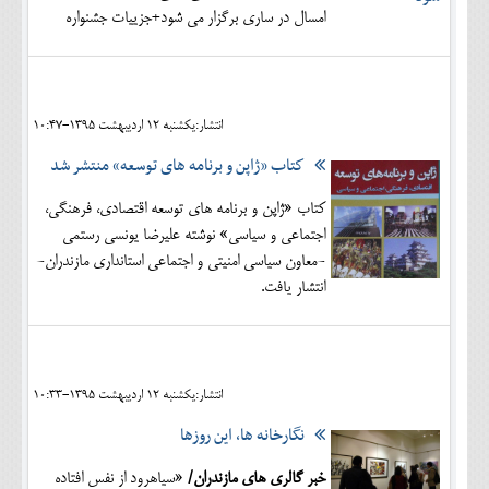
امسال در ساری برگزار می شود+جزییات جشنواره
انتشار:يکشنبه 12 ارديبهشت 1395-10:47
كتاب «ژاپن و برنامه های توسعه» منتشر شد
كتاب «ژاپن و برنامه هاي توسعه اقتصادي، فرهنگي،
اجتماعي و سياسي» نوشته عليرضا يونسي رستمي
-معاون سياسي امنيتي و اجتماعي استانداري مازندران-
انتشار یافت.
انتشار:يکشنبه 12 ارديبهشت 1395-10:33
نگارخانه ها، این روزها
خبر گالری های مازندران/
«سیاهرود از نفس افتاده