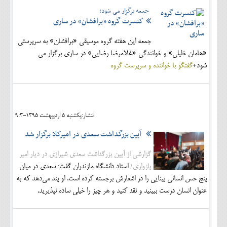
جمعه برگزار می شود:
کنسرت گروه «برافشان» در ساری
جمعه این هفته گروه موسیقی «برافشان» به سرپرستی
«هامان خلیلی» و خوانندگی «غلامرضا رضایی» در ساری برگزار می
شود+
گفتگو با خواننده و سرپرست گروه
انتشار:يکشنبه 5 ارديبهشت 1395-9:3
آیین بزرگداشت سعدی در امیرکلا برگزار شد
گزارشی از آیین بزرگداشت سعدی شیرازی در دیار امیر
پازواری/
استاد دانشگاه مازندران گفت: سعدی در میان
پنج حس انسانی بینایی را در اشعارش برجسته کرده است. او پند می‌دهد که به
عنوان انسان درست ببینید و نقد کنید و هر چیز را خیلی ساده نپذیرید.