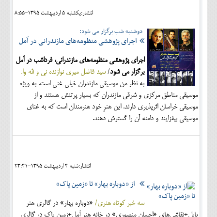
انتشار:يکشنبه 5 ارديبهشت 1395-8:55
دوشنبه شب برگزار می شود:
اجرای پژوهشی منظومه‌های مازندرانی در آمل
اجرای پژوهشی منظومه‌های مازندرانی، فرداشب در آمل
برگزار می شود
/
سید فاضل میری نوازنده نی و لله وا:
به نظر من موسیقی مازندران خیلی غنی است. به ویژه
موسیقی مناطق مرکزی و شرقی مازندران که بسیار پرتنش هستند و از
موسیقی خراسان اثرپذیری دارند. این هنرِ خود هنرمندان است که به غنای
موسیقی بیفزایند و دامنه آن را گسترش دهند.
انتشار:شنبه 4 ارديبهشت 1395-23:41
از «دوباره بهار» تا «زمین پاک»
سه خبر کوتاه هنری/
«دوباره بهار» در گالری هنر
بابل+نقاشی‌های «احسان منصوری» در خانه هنر آمل+زمین پاک در گالری