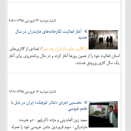
انتشار:دوشنبه 23 فروردين 1395-9:51
آغاز فعالیت نگارخانه‌های مازندران در سال
جدید
از گالری های مازندران چه خبر؟
/ تعدادی از گالری‌های
استان فعالیت خود را از همین روزها آغاز کرده و در حال برنامه‌ریزی برای آغاز
یک سال کاری پررونق هستند.
انتشار:دوشنبه 16 فروردين 1395-13:9
نخستین اجرای «تئاتر کوچک» ایران در بابل با
طعم عروسی
سعید زین العابدینی و مژده ذکریاپور -دو هنرمند
مازندرانی- سوم فروردین جشن عروسی خود را همراه