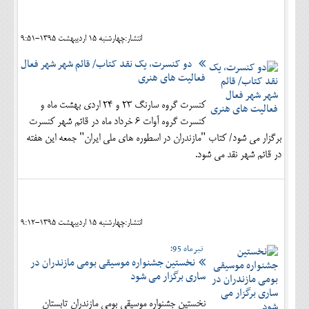
اجتماعی
انتشار:چهارشنبه 15 ارديبهشت 1395-9:51
مهرورزان
دو کنسرت، یک نقد کتاب/ قائم شهر شهر فعال
کلینیک
فعالیت های هنری
حقوقی
کنسرت گروه سارنگ 23 و 24 اردی بهشت ماه و
کنسرت گروه آوات 6 خرداد ماه در قائم شهر کنسرت
محیط زیست و گردشگری
برگزار می شود/ کتاب "مازندران در اسطوره های ملی ایران" جمعه این هفته
فرهنگی و هنری
در قائم شهر نقد می شود.
اقتصادی
سیاسی
انتشار:چهارشنبه 15 ارديبهشت 1395-9:12
خانه
تیرماه 95؛
نخستین جشنواره موسیقی بومی مازندران در
ساری برگزار می شود
نخستین جشنواره موسیقی بومی مازندران تابستان