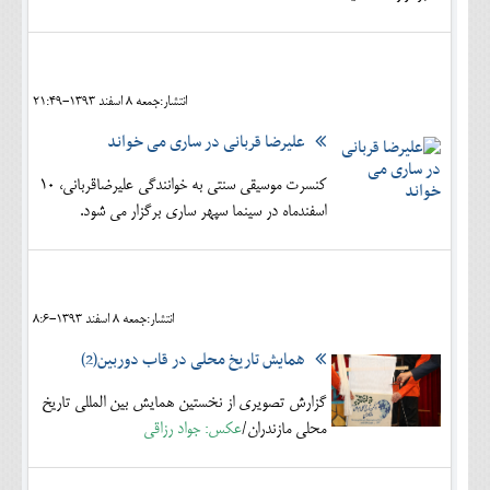
انتشار:جمعه 8 اسفند 1393-21:49
علیرضا قربانی در ساری می خواند
کنسرت موسیقی سنتی به خوانندگی علیرضاقربانی، 10
اسفندماه در سینما سپهر ساری برگزار می شود.
انتشار:جمعه 8 اسفند 1393-8:6
همایش تاریخ محلی در قاب دوربین(2)
گزارش تصویری از نخستین همایش بین المللی تاریخ
محلی مازندران/
عکس: جواد رزاقی