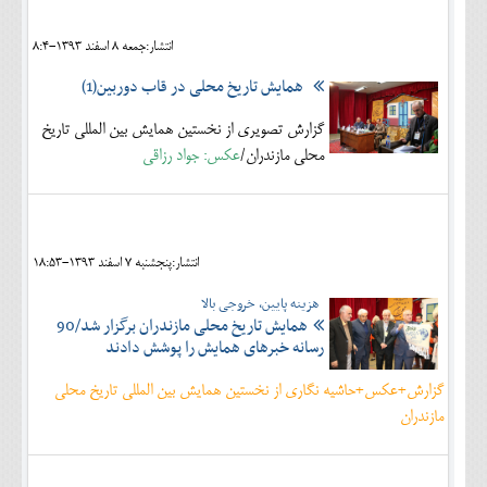
انتشار:جمعه 8 اسفند 1393-8:4
همایش تاریخ محلی در قاب دوربین(1)
گزارش تصویری از نخستین همایش بین المللی تاریخ
محلی مازندران/
عکس: جواد رزاقی
انتشار:پنجشنبه 7 اسفند 1393-18:53
هزینه پایین، خروجی بالا
همایش تاریخ محلی مازندران برگزار شد/90
رسانه خبرهای همایش را پوشش دادند
گزارش+عکس+حاشیه نگاری از نخستین همایش بین المللی تاریخ محلی
مازندران