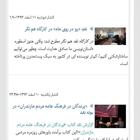
اجتماعی
انتشار:دوشنبه 11 اسفند 1393-1:9
مهرورزان
نقدِ «رو در روی ماه» در کارگاه هم نگر
کلینیک
در کارگاه نقد هم نگر مطرح شد:
وقتی هنوز اسطوره
حقوقی
داستان‌نویسی ما صادق هدایت است، چطور می‌توانیم
محیط زیست و گردشگری
ساختارشکنی کنیم/ کم‌تر نویسنده ای در کشور به سبک پست‌مدرن پرداخته
است.
فرهنگی و هنری
اقتصادی
سیاسی
انتشار:يکشنبه 10 اسفند 1393-23:48
«پرندگان در فرهنگ عامه مردم مازندران» در
خانه
بوته نقد
گزارش نقد کتاب «پرندگان در فرهنگ عامه مردم
مازندران»
/این کتاب برآمده باورهای روزمره مردمی
است که در اطراف ما زندگی می‌کنند.