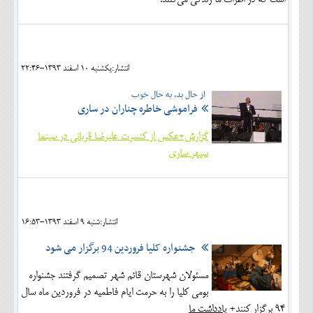
انتشار:يکشنبه 10 اسفند 1393-22:46
از حال بد، به حال خوب
فراموشی خاطره چناران در ساری
گزارش+عکس از کنسرت علیرضا قربانی در سینما
سپهر ساری
انتشار:شنبه 9 اسفند 1393-16:53
جشنواره کلیا فروردین 94 برگزار می شود
مسئولان شهرستان قائم شهر تصمیم گرفتند جشنواره
بومی کلیا را به حرمت ایام فاطمیه در فروردین ماه سال
94 برگزار کنند+
یادداشت ما