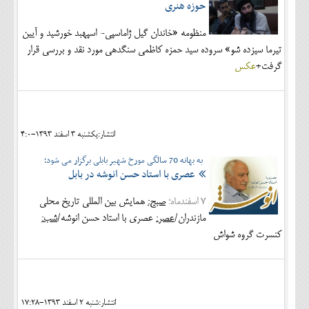
حوزه هنری
منظومه «خاندان گیل ژاماسپی- اسپهبد خورشید و آیین
تیرما سیزده شو» سروده سید حمزه کاظمی سنگدهی مورد نقد و بررسی قرار
گرفت+
عکس
انتشار:يکشنبه 3 اسفند 1393-4:0
به بهانه 70 سالگی مورخ شهیر بابلی برگزار می شود؛
عصری با استاد حسن انوشه در بابل
7
اسفندماه؛
صبح:
همایش بین المللی تاریخ محلی
مازندران/
عصر:
عصری با استاد حسن انوشه/
شب:
کنسرت گروه شواش
انتشار:شنبه 2 اسفند 1393-17:28