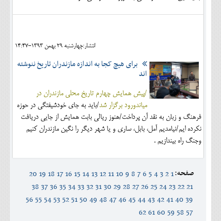
انتشار:چهارشنبه 29 بهمن 1393-14:47
برای هیچ کجا به اندازه مازندران تاریخ ننوشته
اند
/پیش همایش چهارم تاریخ محلی مازندران در
میاندورود برگزار شد
/باید به جای خودشیفتگی در حوزه
فرهنگ و زبان به نقد آن پرداخت/هنوز ریالی بابت همایش از جایی دریافت
نکرده ایم/نیامدیم آمل، بابل، ساری و یا شهر دیگر را نگین مازندران کنیم
وجنگ راه بیندازیم .
صفحه:
20
19
18
17
16
15
14
13
12
11
10
9
8
7
6
5
4
3
2
1
38
37
36
35
34
33
32
31
30
29
28
27
26
25
24
23
22
21
56
55
54
53
52
51
50
49
48
47
46
45
44
43
42
41
40
39
62
61
60
59
58
57