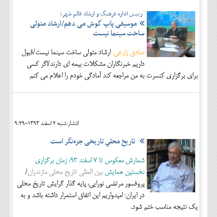
رییس اداره فرهنگ و ارشاد قائم شهر:
موسیقی پاپ گوش می دهم/ارشاد متولی
ساخت سینما نیست
صادق زارعی:
ارشاد متولی ساخت سینما نیست/قبول
داریم خبرنگاران مشکلات بیمه ای دارند/اگر کسی
برای برگزاری کنسرت به من مراجعه کند آمادگی خودم را اعلام می کنم
انتشار:شنبه 2 اسفند 1393-9:29
تاريخ محلي تاريخی جزء‌نگر است
شمارش معکوس تا 7 اسفند 93، زمان برگزاری
نخستین همایش
بین المللی تاریخ محلی مازندران
/
پروفسور مرتضی نورایی، پایه گذار گرایش تاریخ محلی
در ایران: امیدواریم این اتفاق استمرار داشته باشد و به
یک نتیجه مناسب ختم شود.