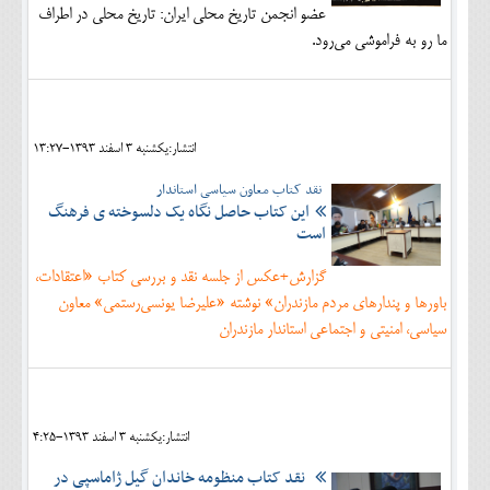
عضو انجمن تاریخ محلی ایران: تاریخ محلی در اطراف
ما رو به فراموشی می‌رود.
انتشار:يکشنبه 3 اسفند 1393-13:27
نقد کتاب معاون سیاسی استاندار
این کتاب حاصل نگاه یک دلسوخته ی فرهنگ
است
گزارش+عکس از جلسه نقد و بررسی کتاب «اعتقادات،
باورها و پندارهای مردم مازندران» نوشته «علیرضا یونسی‌رستمی» معاون
سیاسی، امنیتی و اجتماعی استاندار مازندران
انتشار:يکشنبه 3 اسفند 1393-4:25
نقد کتاب منظومه خاندان گیل ژاماسپی در