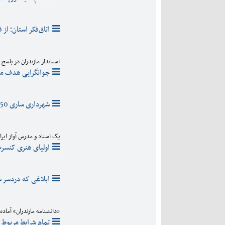
اتاق‌فکر استان؛ از 
استاندار مازندران در پاسخ 
جوانگرایی هدف ما
شهرداری ساری 250 میلیارد تومان به پیمانکاران بدهکار است
یک استاد و مدرس آواز ایرا
اولیای هنری کنسرت
ابلاغی که دردسر 
«دانشنامه مازندران» آماده 
تمام شرایط مربوط