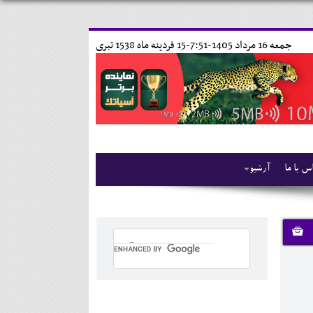
جمعه 16 مرداد 1405-7:51-
15 فردينه ماه 1538 تبری
س با ما
آرشیو