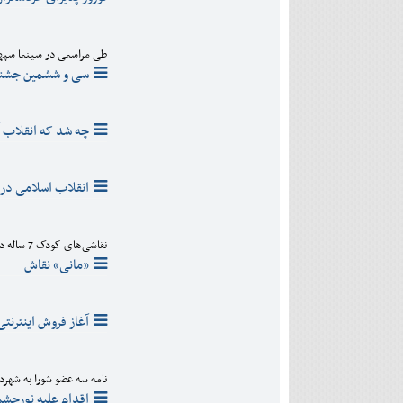
دی
اسفند
آذر
بهمن
دی
اسفند
طی مراسمی در سینما سپه
بهمن
سی و ششمین جشنوار
اسفند
چه شد که انقلاب 
انقلاب اسلامی در آ
نقاشی‌های کودک 7 ساله در نمایشگاه «ستاره خیال»
«مانی» نقاش
آغاز فروش اینترنتی
نامه سه عضو شورا به شهردا
اقدام علیه نورچش