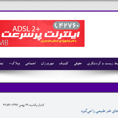
ط زیست و گردشگری
حقوقی
کلینیک
مهرورزان
اجتماعی
وبلاگ
تما
انتشار:يکشنبه 29 بهمن 1396-22:53
ای هنر طبیعی را می‌گیرد