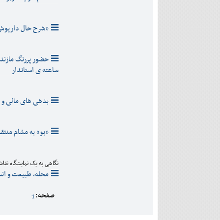
«شرح حال داریوش»
حضور پررنگ مازندرا
ساعته ی استاندار
بدهی های مالی و م
«بو» به مشام منتق
نگاهی به یک نمایشگاه نقا
محله، طبیعت و انس
صفحه:
1