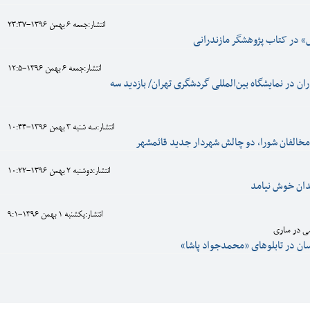
انتشار:جمعه 6 بهمن 1396-23:37
 در کتاب پژوهشگر مازندرانی
انتشار:جمعه 6 بهمن 1396-12:5
ن در نمایشگاه بین‌المللی گردشگری تهران/ بازدید سه
انتشار:سه شنبه 3 بهمن 1396-10:44
خالفان شورا، دو چالش شهردار جدید قائمشهر
انتشار:دوشنبه 2 بهمن 1396-10:22
دان خوش نیامد
انتشار:يکشنبه 1 بهمن 1396-9:1
شی در ساری
ان در تابلوهای «محمدجواد پاشا»