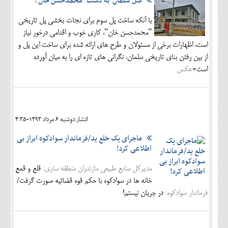
قتل"سلمان" به دست "محمدحسن خان"!
با آنکه ساخت پل سوم برای نجات بخشی پل تاریخی
"محمدحسن خان"، کاری خوب و اقدامی درخور نیاز
است، اظهارات برخی از مسئولان و طرح های ارائه شده برای ساخت این پل و
از بین رفتن بنای تاریخی سلمان، نگرانی های تازه ای را به میان آورده
است+
عکس
انتشار:دوشنبه 6 مرداد 1393-4:35
ماجرای یک خلع ید/فرماندار سوادکوه ابراز بی
اطلاعی کرد!
مدیرکل منابع طبیعی مازندران منطقه ساری:
قلع و قمع
خانه ها در سوادکوه با حکم قوه قضائیه صورت گرفت/
فرماندار سوادکوه:
در جریان نیستم!