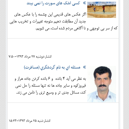
کسی اشک های سورت را نمی بیند
اگر عکس های قدیمی این چشمه را با عکس های
جدید آن مطابقت دهیم متوجه تغییرات و تخریب هایی
که از سر بی توجهی و نا آگاهی مردم شده است، می شویم.
انتشار:دوشنبه 27 مرداد 1393-7:50
مسئله اي به نام گردشگري (مسافرت)
به نظر مي آيد 4 بانده و 6 بانده كردن جاده هراز و
فيروزكوه و ساير جاده ها نه تنها مسئله را حل نمي
كند، مسائل جدي تر و وسيع تري را دامن مي زند.
انتشار:شنبه 25 مرداد 1393-15:23