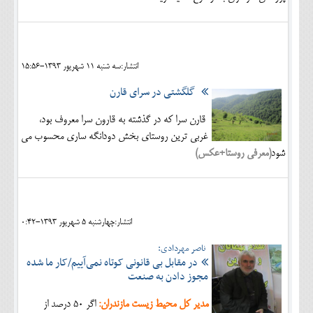
انتشار:سه شنبه 11 شهريور 1393-15:56
گلگشتی در سرای قارن
قارن سرا که در گذشته به قارون سرا معروف بود،
غربی ترین روستای بخش دودانگه ساری محسوب می
شود
(
معرفی روستا+
عکس
)
انتشار:چهارشنبه 5 شهريور 1393-0:42
ناصر مهردادی:
در مقابل بی قانونی کوتاه نمی‌آییم/کار ما شده
مجوز دادن به صنعت
مدیر کل محیط زیست مازندران:
اگر 50 درصد از