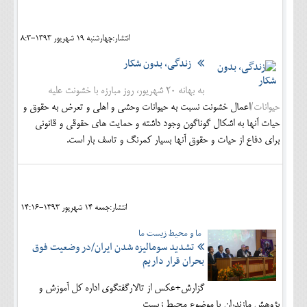
اجتماعی
انتشار:چهارشنبه 19 شهريور 1393-8:3
مهرورزان
زندگی، بدون شکار
کلینیک
به بهانه 20 شهریور، روز مبارزه با خشونت علیه
حقوقی
حیوانات/
اعمال خشونت نسبت به حیوانات وحشی و اهلی و تعرض به حقوق و
محیط زیست و گردشگری
حیات آنها به اشکال گوناگون وجود داشته و حمایت های حقوقی و قانونی
برای دفاع از حیات و حقوق آنها بسیار کمرنگ و تاسف بار است.
فرهنگی و هنری
اقتصادی
سیاسی
انتشار:جمعه 14 شهريور 1393-14:16
ما و محیط زیست ما
خانه
تشدید سوماليزه شدن ايران/در وضعيت فوق
بحران قرار داریم
گزارش+عکس از تالارگفتگوی اداره کل آموزش و
پژوهش مازندران با موضوع محیط زیست