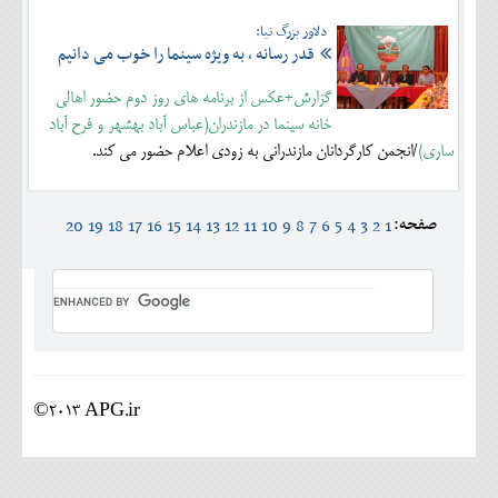
دلاور بزرگ نیا:
قدر رسانه ، به ویژه سینما را خوب می دانیم
گزارش+عکس از برنامه های روز دوم حضور اهالی
خانه سینما در مازندران(عباس آباد بهشهر و فرح آباد
ساری)
/انجمن کارگردانان مازندرانی به زودی اعلام حضور می کند.
صفحه:
20
19
18
17
16
15
14
13
12
11
10
9
8
7
6
5
4
3
2
1
©2013 APG.ir