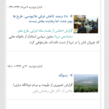
انتشار:دوشنبه 6 مرداد 1393-0:33
84 درصد کاهش غرقی ها/یونسی: طرح ها
بهتر شده، اما رضایت بخش نیست
گزارش+عکس از جلسه ستاد اجرایی طرح های
ساماندهی دریا/
معاون سیاسی استاندار از خانواده هایی
که عزیزان شان را در دریا از دست داده اند، عذرخواهی کرد.
انتشار:دوشنبه 30 تير 1393-15:10
دِدونگه
گزارش تصویری از طبیعت و مردم دودانگه ساری/
عکس از: دکتر علی رمضانی پاچی