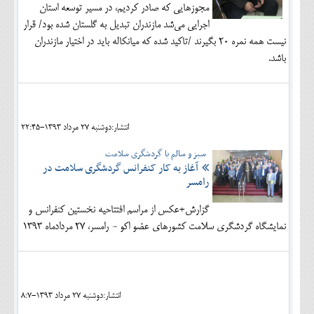
مجوزهایی که صادر کردیم، در مسیر توسعه استان
اجرایی می‌شد مازندران تبدیل به گلستان شده بود/ قرار
نیست همه نمره 20 بگیرند /تاکید شده که میانکاله باید در اختیار مازندران
باشد.
انتشار:دوشنبه 27 مرداد 1393-22:45
سبز و سالم با گردشگری سلامت
آغاز به کار کنفرانس گردشگری سلامت در
رامسر
گزارش+عکس از مراسم افتتاحیه
نخستین کنفرانس و
نمایشگاه گردشگری سلامت کشورهای عضو اکو - رامسر، 27 مردادماه 1393
انتشار:دوشنبه 27 مرداد 1393-8:7