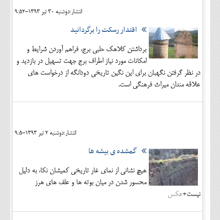
انتشار:دوشنبه 30 تير 1393-9:52
اقتدار رسکت را برگردانید
برداشتن کلاهک حلبی برج، فراهم آوردن شرایط و
امکانات مورد نیاز اطراف برج جهت تسهیل در بازدید و
در نظر گرفتن نگهبان برای این نگین تاریخی دودانگه از درخواست های
علاقه مندان میراث فرهنگی است.
انتشار:دوشنبه 2 تير 1393-9:5
گمشده ی بیشه ها
هیچ نشانی از نمای غار تاریخی کمیشان نکا، به دلیل
محسور شدن در میان بوته ها و علف های هرز
نیست+
عکس