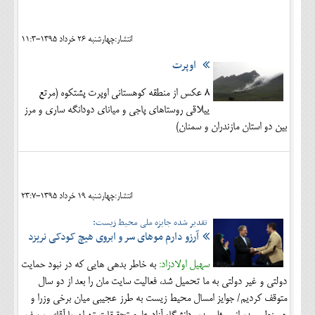
اجتماعی
انتشار:چهارشنبه 26 خرداد 1395-11:3
مهرورزان
اوپرت
کلینیک
8 عکس از منطقه کوهستانی اوپرت پشتکوه (مرتع
حقوقی
ییلاقی روستاهای پاجی و میانای دودانگه ساری و مرز
محیط زیست و گردشگری
بین دو استان مازندران و سمنان)
فرهنگی و هنری
اقتصادی
انتشار:چهارشنبه 19 خرداد 1395-23:7
سیاسی
تقدیر شده جایزه ملی محیط زیست:
آرزو دارم موهای سر و ابروی هیچ کودکی نریزد
خانه
سهیل اولادزاد:
به خاطر بدهی هایی که در نبود حمایت
دولتی و غیر دولتی به ما تحمیل شد، فعالیت سایت مان را بعد از دو سال
متوقف کردیم/ جوایز امسال محیط زیست به طرز عجیبی میان برخی وزرا و