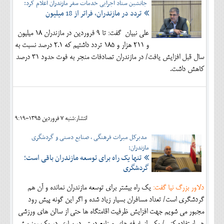
جانشین ستاد اجرایی خدمات سفر مازندران اعلام کرد:
تردد در مازندران، فراتر از 18 میلیون
علی نبیان گفت: تا 9 فروردین در مازندران 18 میلیون
و 211 هزار و 185 تردد داشتیم که 2.1 درصد نسبت به
سال قبل افزایش یافت/ در مازندران تصادفات منجر به فوت حدود 31 درصد
کاهش داشت.
انتشار:شنبه 7 فروردين 1395-9:19
مدیرکل میراث فرهنگی ، صنایع دستی و گردشگری
مازندران:
تنها یک راه برای توسعه مازندران باقی است؛
گردشگری
دلاور بزرگ نیا گفت:
یک راه بیشتر برای توسعه مازندران نمانده و آن هم
گردشگری است/ تعداد مسافران بسیار زیاد شده و اگر این گونه پیش رود
مجبور می شویم جهت افزایش ظرفیت اقامتگاه ها حتی از سالن های ورزشی
هم استفاده کنیم/ یکی از غرفه های صنایع دستی در ساری در یک روز بیش