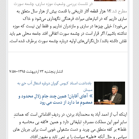
در نشست بررسی وضعیت موزه ساری، چشمه سورت
مطرح شد:
12 هزار قطعه آثار تاریخی با قدمت بیش از هزار سال متعلق به
ساری داریم که در انبارهای میراث فرهنگی نگهداری می‌شود و خاک
می‌خورد/ خیلی چیزها در ساری و مازندران نداریم و فقط این نیست که موزه
نداشته باشیم/ اگر قرار است در چشمه سورت اتفاقی افتد جامعه محلی هم باید
نقش داشته باشد/ دل‌نگرانی‌های اولیه درباره چشمه سورت برطرف شده است.
انتشار:پنجشنبه 23 ارديبهشت 1395-7:58
یادداشت استاد کیوس گوران درباره انتقال آب خزر به
سمنان
آهای آقایان! همین چند جامِ زلالِ محدود و
معصومِ ما دارد از دست می رود
اینکه آب از احمد آباد به محمدآباد بردن، در ردیفِ اقداماتی است که همانندِ
سایرِ امورِ این مملکت مصرفِ تبلیغاتی دارد و همین «کفه بی محاسبه و
غلط» بر کفه منطق می چربد و دست مشغولی خوبی است برای جریان های
سیاسی و حال آنکه «علم» سیاست را بر نمی تابد و مغبون افتاد.