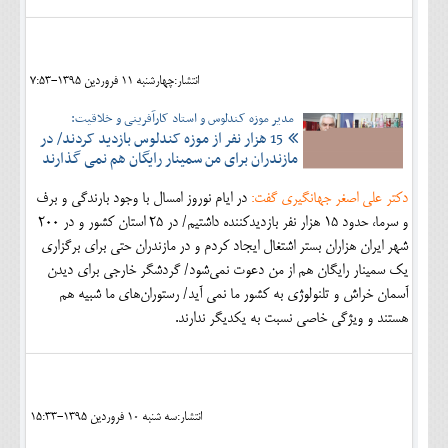
انتشار:چهارشنبه 11 فروردين 1395-7:53
مدیر موزه کندلوس و استاد کارآفرینی و خلاقیت:
15 هزار نفر از موزه کندلوس بازدید کردند/ در
مازندران برای من سمینار رایگان هم نمی گذارند
دکتر علی اصغر جهانگیری گفت:
در ایام نوروز امسال با وجود بارندگی و برف
و سرما، حدود 15 هزار نفر بازدیدکننده داشتیم/ در 25 استان کشور و در 200
شهر ایران هزاران بستر اشتغال ایجاد کردم و در مازندران حتی برای برگزاری
یک سمینار رایگان هم از من دعوت نمی‌شود/ گردشگر خارجی برای دیدن
آسمان خراش و تلنولوژی به کشور ما نمی آید/ رستوران‌های ما شبیه هم
هستند و ویژگی خاصی نسبت به یکدیگر ندارند.
انتشار:سه شنبه 10 فروردين 1395-15:33