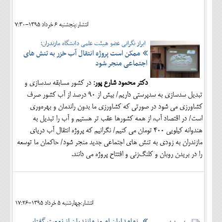
انتشار:پنجشنبه 6 خرداد 1395-7:30
ابراز نگرانی عضو هیئت علمی دانشگاه مازندران؛
ممکن است پروژه انتقال آب خزر به تنش های
اجتماعی منجر شود
دکتر محمود شارع پور:
در کشور مسابقه سدسازی و
تبدیل سدسازی به سدپرستی داریم/ بیش از 90 درصد از آب کشور صرف
کشاورزی می شود در صورتی که کشاورزی ما بدون راندمان و بهره‌وری
است/ در اقتصاد آب، از همه کشورها عقب تر هستیم و آب را تبدیل به
هندوانه کیلویی 400 تومان می کنیم/ نگرانیم که پروژه انتقال آب دریای
مازندران به زودی به تنش های اجتماعی جدید منجر شود/ حاکمان ما توسعه
را در بریدن روبان و کلنگ‌زنی و افتتاح پروژه می دانند.
انتشار:چهارشنبه 5 خرداد 1395-17:26
زمامداران امروز مازندران از نعمت گفتار