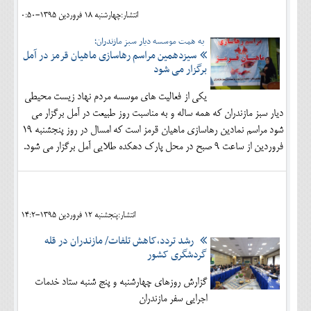
انتشار:چهارشنبه 18 فروردين 1395-0:50
به همت موسسه دیار سبز مازندران؛
سیزدهمین مراسم رهاسازی ماهیان قرمز در آمل
برگزار می شود
یکی از فعالیت های موسسه مردم نهاد زیست محیطی
دیار سبز مازندران که همه ساله و به مناسبت روز طبیعت در آمل برگزار می
شود مراسم نمادین رهاسازی ماهیان قرمز است که امسال در روز پنجشنبه 19
فروردین از ساعت 9 صبح در محل پارک دهکده طلایی آمل برگزار می شود.
انتشار:پنجشنبه 12 فروردين 1395-14:2
رشد تردد،کاهش تلفات/ مازندران در قله
گردشگری کشور
گزارش روزهای چهارشنبه و پنج شنبه ستاد خدمات
اجرایی سفر مازندران