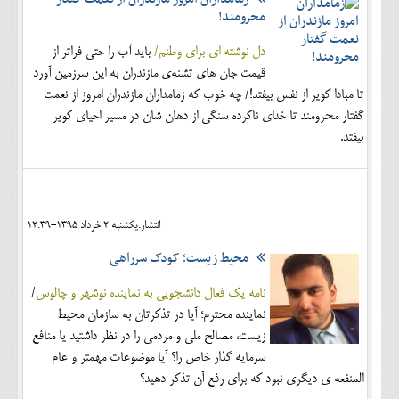
محرومند!
دل نوشته ای برای وطنم/
باید آب را حتی فراتر از
قیمت جان های تشنه‌ی مازندران به این سرزمین آورد
تا مبادا کویر از نفس بیفتد!/ چه خوب که زمامداران مازندران امروز از نعمت
گفتار محرومند تا خدای ناکرده سنگی از دهان شان در مسیر احیای کویر
بیفتد.
انتشار:يکشنبه 2 خرداد 1395-12:39
محیط زیست؛ کودک سرراهی
نامه یک فعال دانشجویی به نماینده نوشهر و چالوس
/
نماينده محترم؛ آيا در تذكرتان به سازمان محیط
زیست، مصالح ملي و مردمي را در نظر داشتيد يا منافع
سرمايه گذار خاص را؟ آيا موضوعات مهمتر و عام
المنفعه ي دیگري نبود كه براي رفع آن تذكر دهيد؟