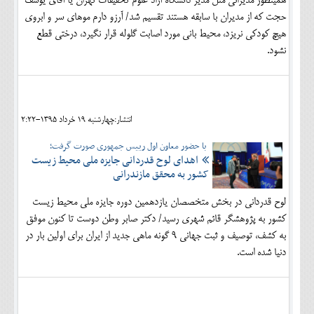
همینطور مدیرانی مثل مدیر دانشگاه آزاد علوم تحقیقات تهران یا آقای یوسف
حجت که از مدیران با سابقه هستند تقسیم شد/ آرزو دارم موهای سر و ابروی
هیچ کودکی نریزد، محیط بانی مورد اصابت گلوله قرار نگیرد، درختی قطع
نشود.
انتشار:چهارشنبه 19 خرداد 1395-2:22
با حضور معاون اول رییس جمهوری صورت گرفت؛
اهدای لوح قدردانی جایزه ملی محیط زیست
کشور به محقق مازندرانی
لوح قدردانی در بخش متخصصان یازدهمین دوره جایزه ملی محیط زیست
کشور به پژوهشگر قائم شهری رسید/ دکتر صابر وطن دوست تا کنون موفق
به کشف، توصیف و ثبت جهانی 9 گونه ماهی جدید از ایران برای اولین بار در
دنیا شده است.