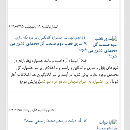
انتشار:يکشنبه 19 ارديبهشت 1395-8:29
24 اردی بهشت، جشنواره گلابگیران در دودانگه ساری
ساری قطب دوم صنعت گل محمدی کشور می
شود؟
فعلا" اوضاع آرام است و مانند جشنواره بهارنارنج در
شهرهای بابل و ساری و تنکابن و رامسر و... اختلافی بر سر جشنواره گل
محمدی وجود ندارد. لیکن شاید در آینده بر سر گلابگیران هم اختلافات آغاز
شود!/
این جشنواره به احترام شهدای مدافع حرم لغو شد
.(ویرایش دوم)
انتشار:يکشنبه 5 ارديبهشت 1395-9:4
آیا دولت یازدهم محیط زیستی است؟