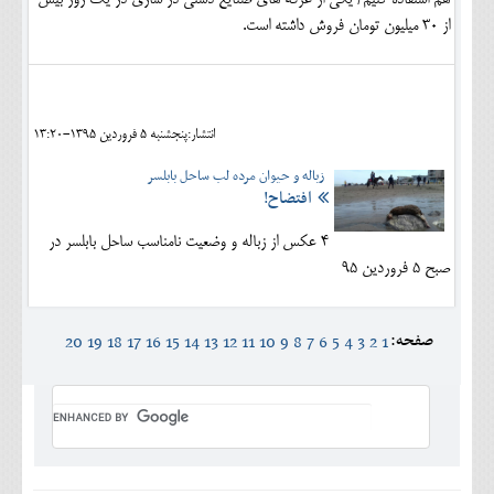
از 30 میلیون تومان فروش داشته است.
انتشار:پنجشنبه 5 فروردين 1395-13:20
زباله و حیوان مرده لب ساحل بابلسر
افتضاح!
4 عکس از زباله و وضعیت نامناسب ساحل بابلسر در
صبح 5 فروردین 95
صفحه:
20
19
18
17
16
15
14
13
12
11
10
9
8
7
6
5
4
3
2
1