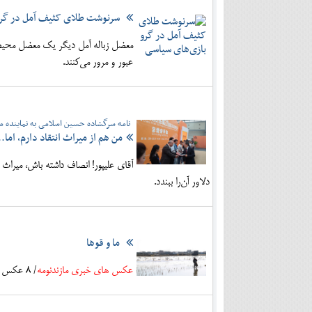
سرنوشت طلای کثیف آمل در گرو
معضل زباله آمل دیگر یک معضل محیط ز
عبور و مرور می‌کنند.
نامه سرگشاده حسین اسلامی به نماینده م
من هم از میراث انتقاد دارم، اما..
آقای علیپور! انصاف داشته باش، میراث
دلاور آن‌را ببندد.
ما و قوها
عکس های خبری مازندنومه
/ 8 عکس از تغذیه قوهای مهاجر در تالاب سرخرود