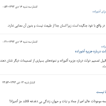
انتشار:سه شنبه 16 دی 1393-0:53
رای آشوراده
در واقع با خود جنگیده است، زیرا انسان جدا از طبیعت نیست و بدون آن معنایی ندارد.
انتشار:سه شنبه 16 دی 1393-0:31
راده
درباره جزیره آشوراده
قبیل تصمیم دولت درباره جزیره آشوراده و نمونه‌های بسیاری از تصمیمات دیگر نشان دهن
ت.
انتشار:شنبه 13 دی 1393-23:53
ا نيست
 موجودات عالم اعم از جماد و نبات و حيوان، زندگي بي دغدغه قائلند جز آدميزاد!