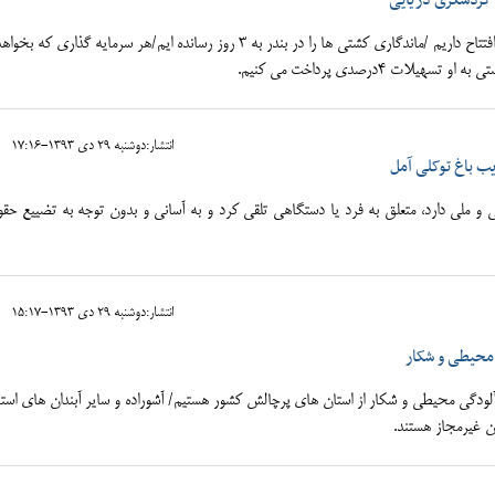
 گردشگری دریایی
13 پروژه در حال افتتاح داریم /ماندگاری کشتی ها را در بندر به 3 روز رسانده ایم/هر سرمایه گذاری که بخوا
انتشار:دوشنبه 29 دی 1393-17:16
یب باغ توکلی آمل
 و ملی دارد، متعلق به فرد یا دستگاهی تلقی کرد و به آسانی و بدون توجه به تضییع ح
انتشار:دوشنبه 29 دی 1393-15:17
 محیطی و شکار
آلودگی محیطی و شکار از استان های پرچالش کشور هستیم/ آشوراده و سایر آبندان های استا
ن غیرمجاز هستند.