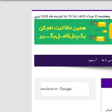
پنجشنبه 15 مرداد 1405-21:54-
14 فردينه ماه 1538 تبری
س با ما
آرشیو
تمام