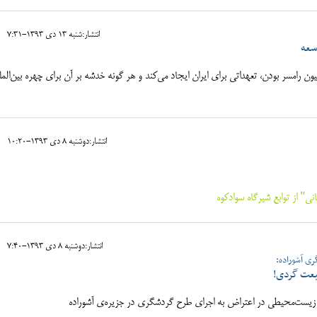
انتشار:شنبه 13 دی 1393-7:31
سعه
ون رامسر بودن، تعهداتی برای ایران ایجاد می‌کند و هر گونه خدشه بر آن برای چهره‌ بین‌المل
انتشار:دوشنبه 8 دی 1393-10:20
" از توابع شیرگاه سوادکوه
انتشار:دوشنبه 8 دی 1393-7:40
ی آشوراده:
یعت گردی!
اد زیست‌محیطی در اعتراض به اجرای طرح گردشگری در جزیره‌ی آشوراده