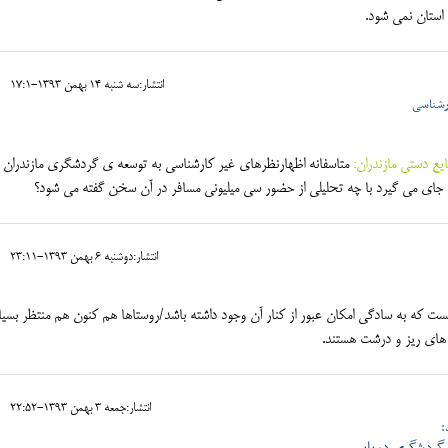
ستان نمی شود.
انتشار:سه شنبه 14 بهمن 1393-17:1
ارشناسی
ع دستی مازندران:
متاسفانه اظهارنظرهای غیر کارشناسی به توسعه ی گردشگری مازندران 
 جای می گیرد با چه تحلیلی از حضور سی میلیونی مسافر در آن سخن گفته می شود؟
انتشار:دوشنبه 6 بهمن 1393-23:11
ست که به سادگی امکان عبور از کنار آن وجود داشته باشد/روستاها هم کنون هم منتظر بسیا
ز های ریز و درشت هستند.
انتشار:جمعه 3 بهمن 1393-22:52
: