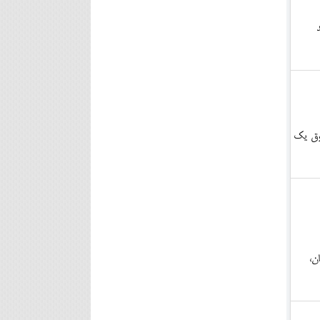
هد
قوق یک
ن،