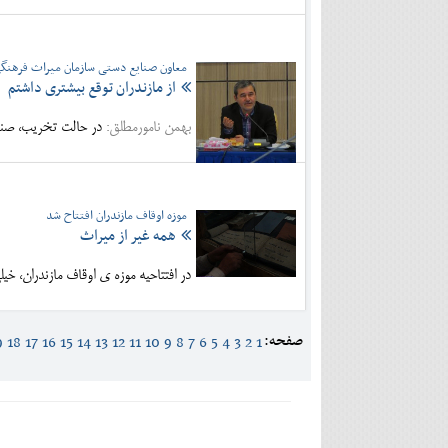
معاون صنایع دستی سازمان میراث فرهنگ
از مازندران توقع بیشتری داشتم
بهمن نامورمطلق:
در حالت تخریب، صنایع
موزه اوقاف مازندران افتتاح شد
همه غیر از میراث
در افتتاحیه موزه ی اوقاف مازندران، خ
صفحه:
9
18
17
16
15
14
13
12
11
10
9
8
7
6
5
4
3
2
1