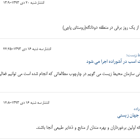
انتشار:شنبه 20 دی 1393-13:9
انتشار:سه شنبه 16 دی 1393-22:25
ط زيست:
ست اسب در آشوراده اجرا می شود
فني سازمان محیط زیست مي گويم در چارچوب مطالعاتي كه انجام شده است مي توانيم فعال
انتشار:سه شنبه 16 دی 1393-12:8
راده
جهان زیستی
لین برخورداران و بهره مندان از منابع و ذخایر طبیعی آنجا باشند.