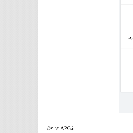
د.
©2013 APG.ir