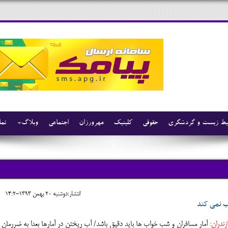
ط زیست و گردشگری
حقوقی
کلینیک
مهرورزان
اجتماعی
وبلاگ
تما
انتشار:دوشنبه 20 بهمن 1393-14:2
ب نمی کند
ندران:
آمار مسافران و شب خواب ها باید دقیق باشد/ آب ریختن در آمارها بعدا به ضررمان 