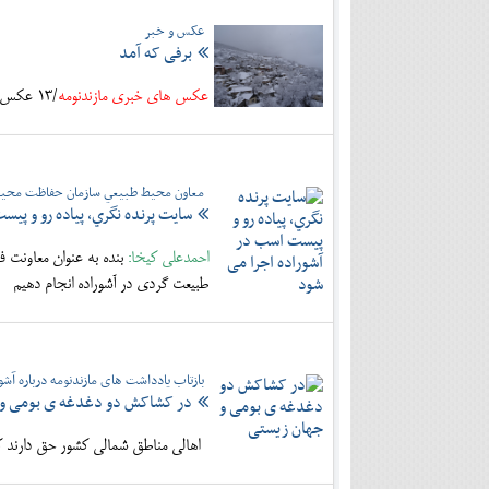
عکس و خبر
برفی که آمد
عکس های خبری مازندنومه
/13 عکس از یک روز برفی در منطقه دودانگه(روستای پاچی)
معاون محيط طبيعي سازمان حفاظت محي
سايت پرنده نگري، پياده رو و پي
احمدعلی کیخا:
بنده به عنوان معاونت 
طبيعت گردي در آشوراده انجام دهيم
بازتاب یادداشت های مازندنومه درباره آشو
در کشاکش دو دغدغه ی بومی و 
اهالی مناطق شمالی کشور حق دارند که او