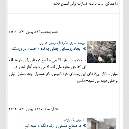
ما ممکن است باعث خسارت برای استان باشد.
انتشار:پنجشنبه 14 فروردين 1393-21:11
روستا سازی شگرد تازه زمین خواران
ایجاد روستایی جعلی به نام «اجت» در ورسک
ساخت و ساز غیر قانونی و قطع درختان راش در منطقه
ای که جزو منابع ملی قلمداد می شود، آغاز شد و در
میان مالکان ویلاهای این روستای خودتاسیس، نام همسران چند مسئول قبلی
و فعلی دیده می شود+
عکس
انتشار:سه شنبه 12 فروردين 1393-22:12
گزارش یک بازدید
ما صنایع دستی را زنده نگه داشته ایم