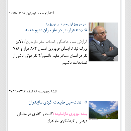
انتشار:جمعه 1 فروردين 1393-13:58
در دو روز اول سفرهای نوروزی؛
865 هزار نفر در مازندران مقیم شدند
گزارش ستاد هاهنگی خدمات سفر مازندران/
دلاور
بزرگ نیا: تا ابتدای فروردین امسال 864 هزار و 718
نفر در استان مسافر مقیم داشتیم/2 نفر فوتی ناشی از
تصادفات، داشتیم.
انتشار:چهارشنبه 28 اسفند 1392-17:49
هفت سین طبیعت گردی مازندران
بسته نوروزی مازندنومه/
گشت و گذاری در مناطق
دیدنی و گردشگری مازندران