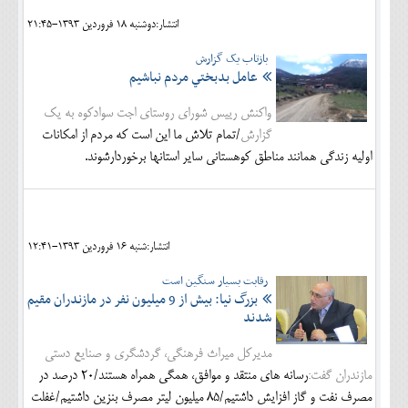
انتشار:دوشنبه 18 فروردين 1393-21:45
بازتاب یک گزارش
عامل بدبختي مردم نباشيم
واکنش رییس شورای روستای اجت سوادکوه به یک
گزارش
/تمام تلاش ما اين است كه مردم از امكانات
اوليه زندگي همانند مناطق كوهستاني ساير استانها برخوردارشوند.
انتشار:شنبه 16 فروردين 1393-12:41
رقابت بسیار سنگین است
بزرگ نیا: بیش از 9 میلیون نفر در مازندران مقیم
شدند
مدیرکل میراث فرهنگی، گردشگری و صنایع دستی
مازندران گفت:
رسانه های منتقد و موافق، همگی همراه هستند/20 درصد در
مصرف نفت و گاز افزایش داشتیم/85 میلیون لیتر مصرف بنزین داشتیم/غفلت