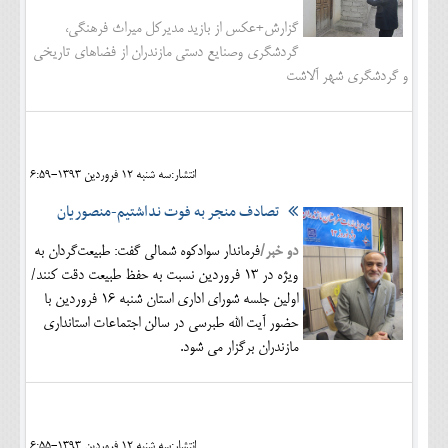
گزارش+عکس از بازید مدیرکل میراث فرهنگی،
گردشگری وصنایع دستی مازندران از فضاهای تاریخی
و گردشگری شهر آلاشت
انتشار:سه شنبه 12 فروردين 1393-6:59
تصادف منجر به فوت نداشتیم-منصوریان
دو خبر/
فرماندار سوادکوه شمالی گفت: طبیعت‌گردان به
ویژه در 13 فروردین نسبت به حفظ طبیعت دقت کنند/
اولین جلسه شورای اداری استان شنبه 16 فروردين با
حضور آیت الله طبرسی در سالن اجتماعات استانداري
مازندران برگزار مي شود.
انتشار:سه شنبه 12 فروردين 1393-6:55