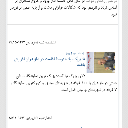
مرتضی رحمانی موحد:
در سال های گذشته آمار ورود و خروج مسافران بر
اساس تردد و نفرسفر بود که اشکالات فراوانی داشت و از پایه علمی برخوردار
نبود
انتشار:سه شنبه 5 فروردين 1393-19:15
4 شب و 5 روز
بزرگ نیا: متوسط اقامت در مازندران افزایش
یافت
دلاور بزرگ نیا گفت: بزرگ ترين نمايشگاه صنايع
دستي در مازندران با 100 غرفه در شهرستان نوشهر و كوچكترين نمايشگاه با
7 غرفه در شهرستان چالوس فعال است.
انتشار:شنبه 2 فروردين 1393-18:11