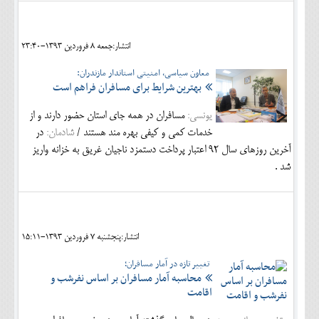
انتشار:جمعه 8 فروردين 1393-23:40
معاون سیاسی، امنیتی استاندار مازندران:
بهترین شرایط برای مسافران فراهم است
یونسی:
مسافران در همه جای استان حضور دارند و از
خدمات کمی و کیفی بهره مند هستند /
شادمان:
در
آخرین روزهای سال 92 اعتبار پرداخت دستمزد ناجیان غریق به خزانه واریز
شد .
انتشار:پنجشنبه 7 فروردين 1393-15:11
تغییر تازه در آمار مسافران؛
محاسبه آمار مسافران بر اساس نفرشب و
اقامت