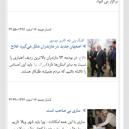
برگزار مي شود.
انتشار:جمعه 16 اسفند 1392-23:55
کلنگ زنی تله کابین بهشهر
اصفهان جدید در مازندران شکل می‌گیرد-فلاح
فلاح:
در بودجه 93 مازندران بالاترین ردیف اعتباری را
نسبت به سایر استان‌ها دارد/
بزرگ نیا:
باید این احساس
را داشته باشیم که مردم همیشه طلبکار هستند.
انتشار:جمعه 16 اسفند 1392-23:49
ساری بی صاحب است
ساری با این همه امکانات ، چرا باید شهر ویلا داریم
و... بشود؟ پس غیرت مردم ما کجاست؟ مسوولان و