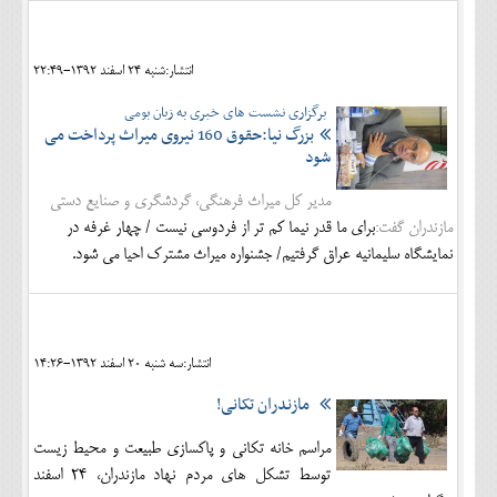
انتشار:شنبه 24 اسفند 1392-22:49
برگزاری نشست های خبری به زبان بومی
بزرگ نیا:حقوق 160 نیروی میراث پرداخت می
شود
مدیر کل میراث فرهنگی، گردشگری و صنایع دستی
مازندران گفت:
برای ما قدر نیما کم تر از فردوسی نیست / چهار غرفه در
نمایشگاه سلیمانیه عراق گرفتیم/ جشنواره میراث مشترک احیا می شود.
انتشار:سه شنبه 20 اسفند 1392-14:26
مازندران تکانی!
مراسم خانه تكاني و پاكسازي طبيعت و محيط زيست
توسط تشکل های مردم نهاد مازندران، 24 اسفند