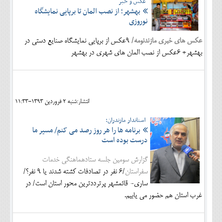
عکس و خبر
بهشهر؛ از نصب المان تا برپایی نمایشگاه
نوروزی
عکس های خبری مازندنومه/
9عکس از برپایی نمایشگاه صنایع دستی در
بهشهر+ 6عکس از نصب المان های شهری در بهشهر
انتشار:شنبه 2 فروردين 1393-11:33
استاندار مازندران:
برنامه ها را هر روز رصد می کنم/ مسیر ما
درست بوده است
گزارش سومین جلسه ستادهماهنگی خدمات
سفراستان
/6 نفر در تصادفات کشته شدند یا 9 نفر؟/
ساری- قائمشهر پرترددترین محور استان است/ در
غرب استان هم حضور می یابیم.