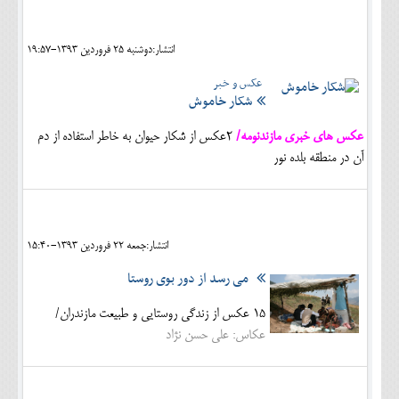
اجتماعی
انتشار:دوشنبه 25 فروردين 1393-19:57
مهرورزان
عکس و خبر
کلینیک
شکار خاموش
حقوقی
عکس های خبری مازندنومه/
2عکس از شکار حیوان به خاطر استفاده از دم
آن در منطقه بلده نور
محیط زیست و گردشگری
فرهنگی و هنری
اقتصادی
انتشار:جمعه 22 فروردين 1393-15:40
سیاسی
می رسد از دور بوی روستا
خانه
15 عکس از زندگی روستایی و طبیعت مازندران/
عکاس: علی حسن نژاد