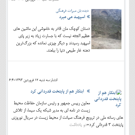
دیده بان میراث فرهنگی
اسپهبد می میرد
دستان کوچک مان قادر به خاموشی این ماشین های
عظیم الجثه نیست که با جسارت زیاد به زیر پای
اسپهبد رسیدند و دیگر چیزی نمانده که بزرگ‌ترين
دهنه غار طبيعي دنیا را ببلعند.
انتشار:سه شنبه 12 فروردين 1393-6:4
ابتکار هم از پایتخت قدردانی کرد
معاون رییس جمهور و رئیس سازمان حفاظت محیط
زیست در نامه ای به مدیر شبکه یک سیما، از تلاش
های رسانه ملی در ترویج فرهنگ صیانت از محیط زیست در سریال نوروزی
پایتخت 3 قدردانی کرد+
دو یادداشت