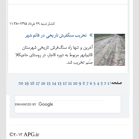
انتشار:شنبه 29 خرداد 1395-11:38
تخریب سنگ‏فرش تاریخی در قائم شهر
آخرین و تنها راه سنگ‌فرش تاریخیِ شهرستان
قائم‌شهر مربوط به دوره قاجار، در روستای حاجیکلا
صَنم تخریب شد.
صفحه:
20
19
18
17
16
15
14
13
12
11
10
9
8
7
6
5
4
3
2
1
©2013 APG.ir