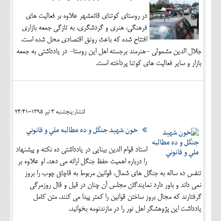
در روستای کوتنای قائمشهر علاوه بر فعالیت های
فرهنگی، هنری و گردشگری، به تازگی جمعه بازاری
افتتاح شده که باعث رونق اقتصادی محل شده است.
جلال الدین مشمولی -هنرمند برجسته اهل این روستا- در یادداشتی به جمعه
بازار و سایر فعالیت های کوتنا پرداخته است.
انتشار:پنجشنبه 3 تير 1395-23:41
خون شهيد جنگل و ده مطالبه ملي و قانوني
استاد قوام الدین بینایی در یادداشتی ده نکته و پیشنهاد
را درباره اهمیت حفظ جنگل ارائه می دهد. او علاوه بر
تنفس ده ساله به جنگل های شمال، قوانين مربوط به قاچاق چوب را بروز
نمی داند و باور دارد نمايندگان مجلس آن چنان در قيل و قال روزمرگي
گرفتارند که مجال بروز ساختن قوانين را کمتر پيدا مي­ کنند. متن کامل
یادداشت این پژوهشگر اهل نور را در مازندنومه بخوانید.