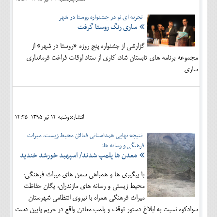
تجربه ای نو در جشنواره روستا در شهر
ساری رنگ روستا گرفت
گزارشی از جشنواره پنج روزه «روستا در شهر» از
مجموعه برنامه های تابستان شاد، کاری از ستاد اوقات فراغت فرمانداری
ساری
انتشار:دوشنبه 14 تير 1395-14:45
نتیجه نهایی همداستانی فعالان محیط زیست، میراث
فرهنگی و رسانه ها؛
معدن ها پلمپ شدند/ اسپهبد خورشد خندید
با پیگیری ها و همراهی سمن های میراث فرهنگی،
محیط زیستی و رسانه های مازندران، یگان حفاظت
میراث فرهنگی همراه با نیروی انتظامی شهرستان
سوادکوه نسبت به ابلاغ دستور توقف و پلمب معادن واقع در حریم پایین دست