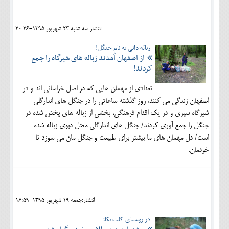
اجتماعی
انتشار:سه شنبه 23 شهريور 1395-20:26
مهرورزان
زباله دانی به نام جنگل !
کلینیک
از اصفهان آمدند زباله های شیرگاه را جمع
کردند!
حقوقی
تعدادی از مهمان هایی که در اصل خراسانی اند و در
محیط زیست و گردشگری
اصفهان زندگی می کنند، روز گذشته ساعاتی را در جنگل های اندارگلی
فرهنگی و هنری
شیرگاه سپری و در یک اقدام فرهنگی، بخشی از زباله های پخش شده در
جنگل را جمع آوری کردند/ جنگل های اندارگلی محل دپوی زباله شده
اقتصادی
است/ دل مهمان های ما بیشتر برای طبیعت و جنگل مان می سوزد تا
خودمان.
سیاسی
خانه
انتشار:جمعه 19 شهريور 1395-16:59
در روستای کلت نکا؛