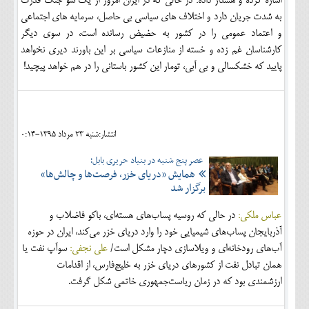
اشاره کرده و هشدار داده: در حالی که در ایران امروز از یک سو جنگ قدرت
به شدت جریان دارد و اختلاف های سیاسی بی حاصل، سرمایه های اجتماعی
و اعتماد عمومی را در کشور به حضیض رسانده است، در سوی دیگر
کارشناسان غم زده و خسته از منازعات سیاسی بر این باورند دیری نخواهد
پایید که خشکسالی و بی آبی، تومار این کشور باستانی را در هم خواهد پیچید!
انتشار:شنبه 23 مرداد 1395-0:14
عصر پنج شنبه در بنیاد حریری بابل؛
همایش «دریای خزر، فرصت‌ها و چالش‌ها»
برگزار شد
عباس ملکی:
در حالی که روسیه پساب‌های هسته‌ای، باکو فاضلاب و
آذربایجان پساب‌های شیمیایی خود را وارد دریای خزر می‌کند، ایران در حوزه
آب‌های رودخانه‌ای و ویلاسازی دچار مشکل است/
علی نجفی:
سوآپ نفت یا
همان تبادل نفت از کشورهای دریای خزر به خلیج‌فارس، از اقدامات
ارزشمندی بود که در زمان ریاست‌جمهوری خاتمی شکل گرفت.