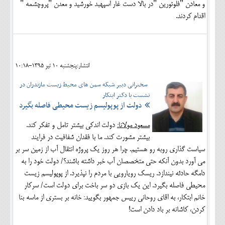
و معادن "فلوئورین "در بالا دست غار اسپهبد خورشید و معدن "پروچشمه "
اقدام کردند.
انتشار:پنجشنبه 10 تير 1395-10:18
سخنرانی دبیر شبکه سمن های محیط زیست مازندران در
نشست با دکتر ابتکار
دولت از پوپولیسم زیست محیطی فاصله بگیرد
مسعود مولانا:
دولت اندکی بیشتر تامل و تفکر کند.
بیشتر مشورت کند. ما با فقدان شفافیت در فرایند
سیاست گذاری روبه رو هستیم. چرا هر روز یک پروژه انتقال آب از زمین سر بر
می آورد بدون آنکه حتی متخصصان آب خبر داشته باشند؟/ دولت خود را به
دامگه حادثه نیندازد. ریسک رویارویی با مردم را نپذیرد. از پوپولیسم زیست
محیطی فاصله بگیرد. این یک بازی دو سر باخت برای دولت است/ سرکار
خانم ابتکار، به اقای روحانی رییس جمهور بگویید: خانه بر بستری از ماسه بنا
کردن، کاشانه بر باد دادن است!