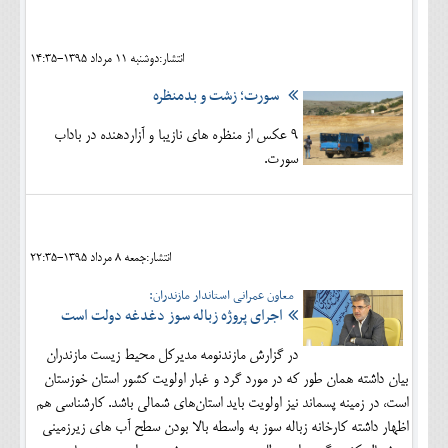
انتشار:دوشنبه 11 مرداد 1395-14:35
سورت؛ زشت و بدمنظره
9 عکس از منظره های نازیبا و آزاردهنده در باداب
سورت.
انتشار:جمعه 8 مرداد 1395-22:35
معاون عمرانی استاندار مازندران:
اجرای پروژه زباله سوز دغدغه دولت است
در گزارش مازندنومه مدیرکل محیط زیست مازندران
بیان داشته همان طور که در مورد گرد و غبار اولویت کشور استان خوزستان
است، در زمینه پسماند نیز اولویت باید استان‌های شمالی باشد. کارشناسی هم
اظهار داشته کارخانه زباله سوز به واسطه بالا بودن سطح آب های زیرزمینی