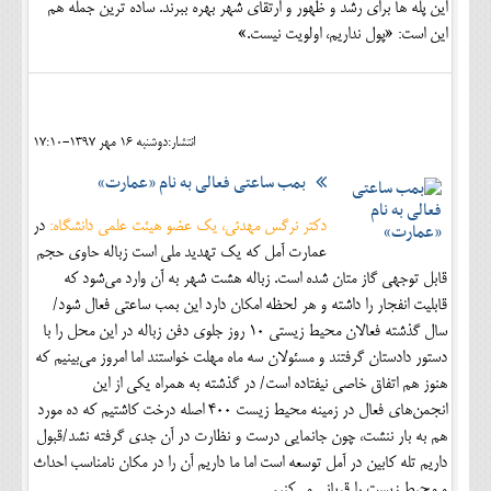
این پله ها برای رشد و ظهور و ارتقای شهر بهره ببرند. ساده ترین جمله هم
این است: «پول نداریم، اولویت نیست.»
انتشار:دوشنبه 16 مهر 1397-17:10
بمب ساعتی فعالی به نام «عمارت»
دکتر نرگس مهدئی، یک عضو هیئت علمی دانشگاه:
در
عمارت آمل که یک تهدید ملی است زباله حاوی حجم
قابل توجهی گاز متان شده است. زباله هشت شهر به آن وارد می‌شود که
قابلیت انفجار را داشته و هر لحظه امکان دارد این بمب ساعتی فعال شود/
سال گذشته فعالان محیط زیستی 10 روز جلوی دفن زباله در این محل را با
دستور دادستان گرفتند و مسئولان سه ماه مهلت خواستند اما امروز می‌بینیم که
هنوز هم اتفاق خاصی نیفتاده است/ در گذشته به همراه یکی از این
انجمن‌های فعال در زمینه محیط زیست 400 اصله درخت کاشتیم که ده مورد
هم به بار ننشت، چون جانمایی درست و نظارت در آن جدی گرفته نشد/قبول
داریم تله کابین در آمل توسعه است اما ما داریم آن را در مکان نامناسب احداث
و محیط زیست را قربانی می‌کنیم.