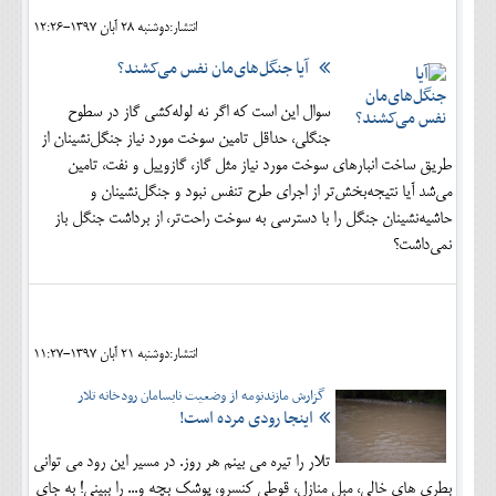
انتشار:دوشنبه 28 آبان 1397-12:26
آیا جنگل‌های‌مان نفس می‌کشند؟
سوال این است که اگر نه لوله‌کشی گاز در سطوح
جنگلی، حداقل تامین سوخت مورد نیاز جنگل‌نشینان از
طریق ساخت انبارهای سوخت‌ مورد نیاز مثل گاز، گازوییل و نفت، تامین
می‌شد آیا نتیجه‌بخش‌تر از اجرای طرح تنفس نبود و جنگل‌نشینان و
حاشیه‌نشینان جنگل را با دسترسی به سوخت راحت‌تر، از برداشت جنگل باز
نمی‌داشت؟
انتشار:دوشنبه 21 آبان 1397-11:27
گزارش مازندنومه از وضعیت نابسامان رودخانه تلار
اینجا رودی مرده است!
تلار را تیره می بینم هر روز. در مسیر این رود می توانی
بطری های خالی، مبل منازل، قوطی کنسرو، پوشک بچه و... را ببینی! به جای