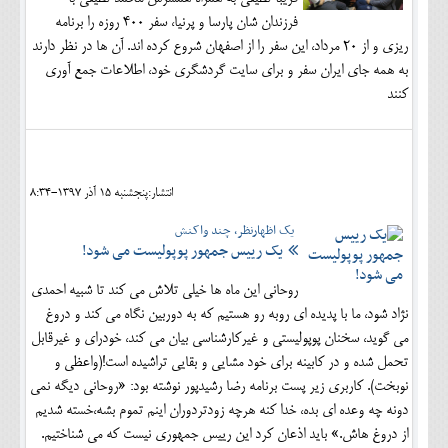
فرزندان شان پارسا و پرنیا، سفر 400 روزه را برنامه
ریزی و از 20 مرداد، این سفر را از اصفهان شروع کرده اند. آن ها در نظر دارند
به همه جای ایران سفر و برای سایت گردشگری خود، اطلاعات جمع آوری
کنند
انتشار:پنجشنبه 15 آذر 1397-8:34
یک اظهارنظر، چند واکنش
یک رییس جمهور پوپولیست می شود!
روحانی این ماه ها خیلی تلاش می کند تا شبیه احمدی
نژاد شود، ما با پدیده ای روبه رو هستیم که به دوربین نگاه می کند و دروغ
می گوید، سخنان پوپولیستی و غیرکارشناسی بیان می کند، خودرای و غیرقابل
تحمل شده و در کابینه برای خود مشایی و بقایی تراشیده است!(واعظی و
نوبخت). کاربری زیر پست برنامه رضا رشیدپور نوشته بود: «روحانی دیگه نمی
دونه چه وعده ای بده، خدا کنه هرچه زودتردوران اینم تموم بشه،خسته شدیم
از دروغ هاش.» باید اذعان کرد این رییس جمهوری نیست که می شناختیم.