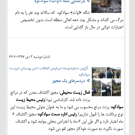
بازگشایی تنگه «اوات» سوادکوه
تنگه «اوات» سوادکوه که سالانه چند نفر را به دام
مرگ می کشاند و مشکل چند دهه اهالی منطقه است، بدون تخصیص
اعتبارات دولتی در حال باز گشایی است.
انتشار:دوشنبه 3 دی 1397-22:2
گزارش «مازندنومه» درباره‌ی اتفاقات اخیر روستای «برنت»
سوادکوه
دردسرهای یک مجوز
فعال زیست محیطی:
مجوز اکتشاف معدن که در مراتع
برنت داده شد، کارشناسی نبود/
رئیس محیط زیست
سوادکوه:
برنت مرتع محسوب می شود و ما به عنوان متولی محیط زیست این
نوع برداشت ها را قبول نداریم/
رئیس اداره صمت سوادکوه:
مجوز اکتشاف 6
ماه اعتبار دارد و اگر طی این 6 ماه با اعتراض محلی مواجه شود و اکتشاف
صورت نگیرد، به صورت خودکار مجوز لغو می شود.