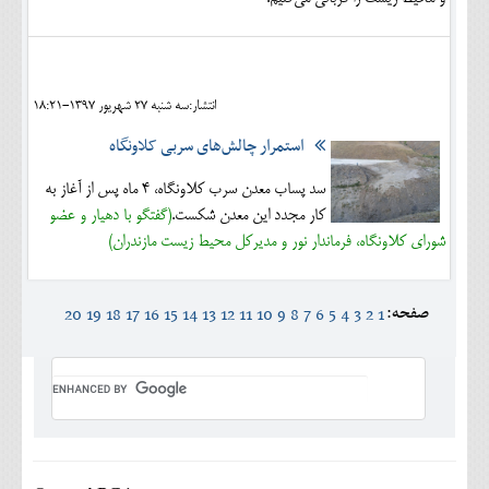
انتشار:سه شنبه 27 شهريور 1397-18:21
استمرار چالش‌های سربی کلاونگاه
سد پساب معدن سرب کلاونگاه، 4 ماه پس از آغاز به
کار مجدد این معدن شکست.
(گفتگو با دهیار و عضو
شورای کلاونگاه، فرماندار نور و مدیرکل محیط زیست مازندران)
صفحه:
20
19
18
17
16
15
14
13
12
11
10
9
8
7
6
5
4
3
2
1