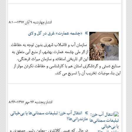
انتشار:چهارشنبه 9 آبان 1397-8:10
«چشمه عمارت» غرق در گل و لای
سازمان آب و فاضلاب شهری بدون توجه به حفاظت
از اثر ملی چشمه عمارت بهشهر، از منبع آبی متعلق به
این اثر تاریخی استفاده و سازمان میراث فرهنگی،
صنایع دستی و گردشگری استان هم با کارشناسی و حفاظت نکردن موثر از
این بنا، موجبات تخریب آن را تسریع می کند.
انتشار:پنجشنبه 26 مهر 1397-8:36
انتقال آب خزر؛ تبلیغات سمنانی‌ها یا بی‌خیالی
مازندرانی‌ها؟
در حالی که عیسی کلانتری -معاون رئیس جمهوری و