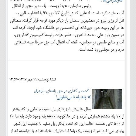
رئیس سازمان محیط زیست- با صدور مجوز از انتقال
آب حمایت کرده است. ادعایی که در تاریخ ۲۳ مهر ۹۷ با انتشار مطلبی به
نقل از وزیر نیرو در همشهری سمنان بار دیگر مورد توجه قرار گرفت. سمنانی
ها در این زمینه حتی دبیرخانه ای تخصصی در دانشگاه خود ایجاد کرده اند.
در همین باره علی محمد شاعری -عضو هیئت رئیسه کمیسیون کشاورزی،
آب و منابع طبیعی در مجلس- گفته که انتقال آب خزر صرفا جنبه تبلیغاتی
دارد و در مجلس رد شده است.
انتشار:پنجشنبه 19 مهر 1397-13:54
گشت و گذاری در شهر پله‌های مازندران
پله پله تا بی‌تفاوتی!
سال ها پیش شهرداری پل سفید، جاهایی را که بیشتر
از 20 پله داشته، شمارش کرده و در 80 کوچه، 8800 پله وجود دارد. پله ها 30
تا 500 تایی هستند. جالب این که تعداد پلکان پل سفید با جمعیت این شهر
برابری می کند. هر شهروند، یک پله! اما متولیان نخواسته اند یا نتوانسته اند از