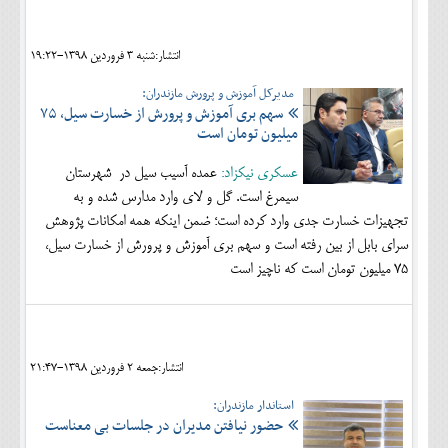
اجتماعی
انتشار:شنبه 3 فروردين 1398-19:22
مهرورزان
مدیرکل آموزش و پرورش مازندران:
کلینیک
سهم بری آموزش و پرورش از خسارت سیل، ۷۵
میلیون تومان است
حقوقی
عسکری نیکزاد:
عمده آسیب سیل در شهرستان
محیط زیست و گردشگری
سیمرغ است. گل و لای وارد مدارس شده و به
فرهنگی و هنری
تجهیزات خسارت جدی وارد کرده است؛ ضمن اینکه همه امکانات پژوهش
سرای بابل از بین رفته است و سهم بری آموزش و پرورش از خسارت سیل،
اقتصادی
۷۵ میلیون تومان است که ناچیز است
سیاسی
خانه
انتشار:جمعه 2 فروردين 1398-21:47
استاندار مازندران:
حضور نیافتن مدیران در جلسات بی معناست