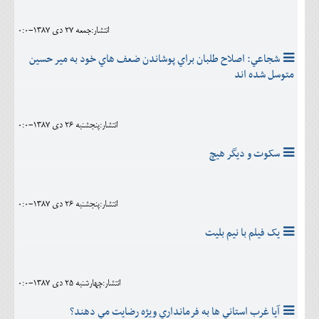
انتشار:جمعه 27 دی 1387-0:0
شجاعي: اصلاح طلبان براي پوشاندن ضعف هاي خود به مير حسين
متوسل شده اند
انتشار:پنجشنبه 26 دی 1387-0:0
سکوت و ديگر هيچ
انتشار:پنجشنبه 26 دی 1387-0:0
يک فيلم با نيم بليت
انتشار:چهارشنبه 25 دی 1387-0:0
آيا غرب استاني ها به فرمانداري ويژه رضايت مي دهند؟