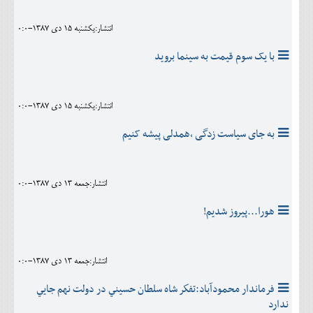
انتشار:يکشنبه 15 دی 1387-0:0
با يک سوم قيمت به سينما برويد
انتشار:يکشنبه 15 دی 1387-0:0
به جای سیاست زدگی ،همدلی پیشه کنیم
انتشار:جمعه 13 دی 1387-0:0
هورا...پيروز شديم!
انتشار:جمعه 13 دی 1387-0:0
فرماندار محمودآباد:تفكر شاه سلطان حسيني در دولت نهم جايي
ندارد