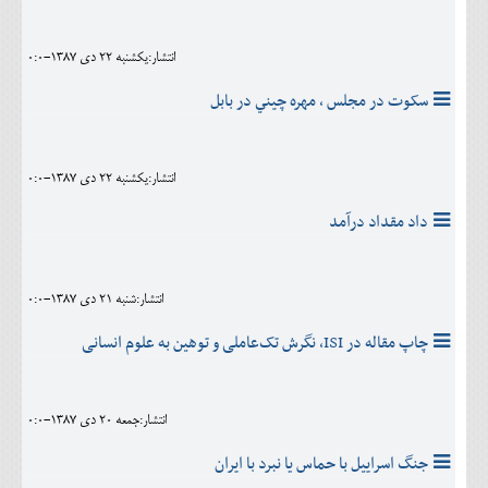
انتشار:يکشنبه 22 دی 1387-0:0
سکوت در مجلس ، مهره چيني در بابل
انتشار:يکشنبه 22 دی 1387-0:0
داد مقداد درآمد
انتشار:شنبه 21 دی 1387-0:0
چاپ مقاله در ISI، نگرش تک‌عاملی و توهین به علوم انسانی
انتشار:جمعه 20 دی 1387-0:0
جنگ اسراییل با حماس یا نبرد با ایران