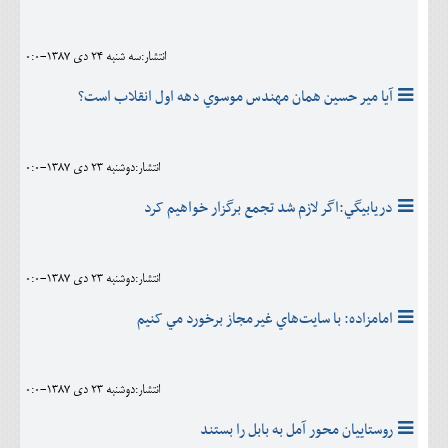
انتشار:سه شنبه 24 دی 1387-0:0
آیا مير حسين همان مهندس موسوي دهه اول انقلاب است؟
انتشار:دوشنبه 23 دی 1387-0:0
دريابيگي:اگر لازم شد تجمع برگزار خواهيم کرد
انتشار:دوشنبه 23 دی 1387-0:0
امامزاده: با سايت‌هاي غير‌مجاز برخورد مي کنيم
انتشار:دوشنبه 23 دی 1387-0:0
روستاييان محور آمل به بابل را بستند