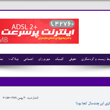
ط زیست و گردشگری
حقوقی
کلینیک
مهرورزان
اجتماعی
وبلاگ
تما
انتشار:شنبه 30 بهمن 1389-21:57
کزی این چندسال کجا بود؟