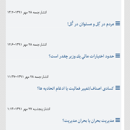
انتشار:جمعه 28 مهر 1391-13:2
مردم در گِل و مسئولان در گُل!
انتشار:جمعه 28 مهر 1391-12:6
حدود اختيارات مالي يك وزير چقدر است؟
انتشار:جمعه 28 مهر 1391-11:37
کسادی اصناف/تغییر فعالیت یا ادغام اتحادیه ها؟
انتشار:پنجشنبه 27 مهر 1391-1:13
مدیریت بحران یا بحران مدیریت؟