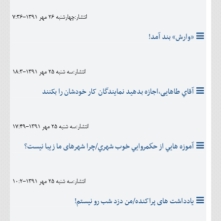
انتشار:چهارشنبه 26 مهر 1391-7:36
«وارش» بند آمد!
انتشار:سه شنبه 25 مهر 1391-18:3
آقاي طاهایی،اجازه بدهید نمایندگان کار خودشان را بکنند
انتشار:سه شنبه 25 مهر 1391-17:49
آموزه هايي از حكمروايي خوب شهري/چرا شهرهای ما زیبا نیست؟
انتشار:سه شنبه 25 مهر 1391-10:2
یادداشت های پراکنده/من دزد شب رو نیستم!