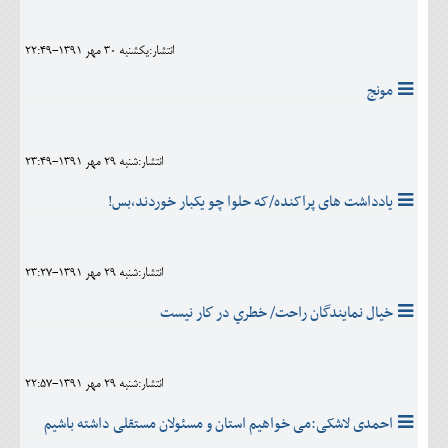
اجتماعی
انتشار:يکشنبه 30 مهر 1391-22:49
مهرورزان
مونج
کلینیک
حقوقی
انتشار:شنبه 29 مهر 1391-23:49
محیط زیست و گردشگری
یادداشت های پراکنده/که حلوا چو یکبار خوردند،بس!
فرهنگی و هنری
اقتصادی
انتشار:شنبه 29 مهر 1391-23:27
سیاسی
خیال نمایندگان راحت/ خطري در كار نيست
خانه
انتشار:شنبه 29 مهر 1391-22:57
احمدی لاشکی:می خواهیم استان و مسئولان مستقلی داشته باشیم