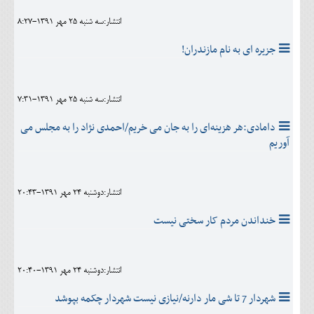
انتشار:سه شنبه 25 مهر 1391-8:27
جزیره ای به نام مازندران!
انتشار:سه شنبه 25 مهر 1391-7:31
دامادی:هر هزینه‌ای را به جان می خریم/احمدی نژاد را به مجلس می
آوریم
انتشار:دوشنبه 24 مهر 1391-20:43
خنداندن مردم کار سختی نیست
انتشار:دوشنبه 24 مهر 1391-20:40
شهردار 7 تا شی مار دارنه/نیازی نیست شهردار چکمه بپوشد