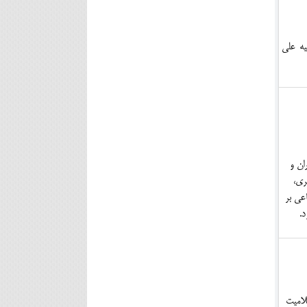
یه علی
ان و
ری،
عی بر
.
لاميت