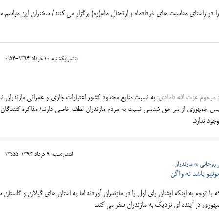
رنامه ی"با خرداد" را در راستای مناسبت های خردادماه و ارتحال امام(ره) برگزار می کنند/ سخنران این مراسم 
انتشار:يکشنبه 10 خرداد 1394-0:54
مرحوم عزت الله دامادی:
به نسبت منابع محدود کشور اعتبارات جاری و عمرانی مازندران ن
یس جمهوری از سر حق شناسی نسبت به مردم مازندران لطف خاصی دارند/ مذاکره کنندگان نی
جود ندارد.
انتشار:شنبه 9 خرداد 1394-23:55
 روحانی به مازندران
تیو باشد نه واگن
با توجه به اینکه ایشان رای اول را در مازندران آوردند اما به استان های گیلان و گلستان س
ری در آینده ای نزدیک به مازندران سفر می کند.