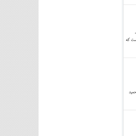
ست که
حمید