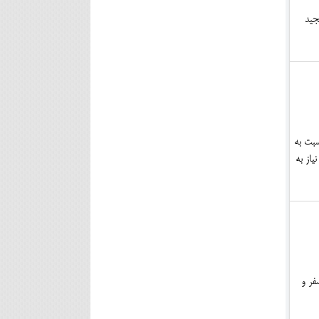
مجید
سبت به
از به
فر و