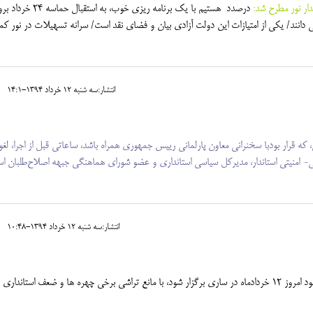
ار نور مطرح شد:
درصدد هستیم با یک برنامه ریزی خوب، به استقبال ح
دانند/ یکی از امتیازات این دولت آزادی بیان و فضای نقد است/ سرانه تسهیلات در نور کمت
انتشار:سه شنبه 12 خرداد 1394-14:1
ندرانی، که قرار بودبا سخنرانی معاون پارلمانی رییس جمهوری همراه باشد، ساعاتی قبل از اجرا، لغ
اسی- امنیتی استاندار، مدیرکل سیاسی استانداری و عضو شورای هماهنگی جبهه اصلاح‌طلبان اس
انتشار:سه شنبه 12 خرداد 1394-10:48
مراسم سخنرانی مجید انصاری که قرار بود امروز 12 خردادماه در ساری برگزار شود، با مانع تراشی برخی چهره ها و ضعف استانداری