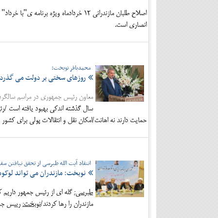
اصلاح طلبان مازندرانی 12 خردادماه ویژه ب
انصاری است.
محمدباقر نوبخت:
روزهای سختی بر دولت می گذرد
معاون رئیس جمهوری در مراسم سالگرد 
سال گذشته اندکی بهبود یافته است /رئ
حمایت دارند نه اهانت/امکان نقل و انتقالات پولی برای کشور و
انتقاد آیت الله طبرسی از تحقق نیافتن سفر
نوبخت: مازندران می تواند لوکومو
طبرسی:
گله ای از رئیس جمهور داریم که 
مازندران را رها کردند/
نوبخت:
رییس جمهو