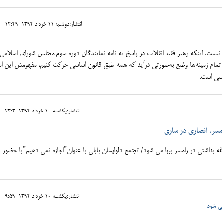
انتشار:دوشنبه 11 خرداد 1394-14:49
یست. اینکه رهبر فقید انقلاب در پاسخ به نامه نمایندگان دوره سوم مجلس شورای اسلامی،
تمام زمینه‌ها وضع به‌صورتی درآید که همه طبق قانون اساسی حرکت کنیم، مفهومش این ا
اسی است.
انتشار:يکشنبه 10 خرداد 1394-23:3
امسر، انصاری در ساری
الله بداشتی در رامسر برپا می شود/ تجمع دلواپسان بابلی با عنوان"اجازه نمی دهیم"با حضور 
انتشار:يکشنبه 10 خرداد 1394-9:59
می شود