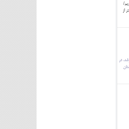
ماسه 24 خرداد برویم/
ر از
وشد. در
تان