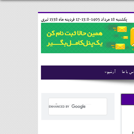
يکشنبه 18 مرداد 1405-13:8-
17 فردينه ماه 1538 تبری
س با ما
آرشیو
و