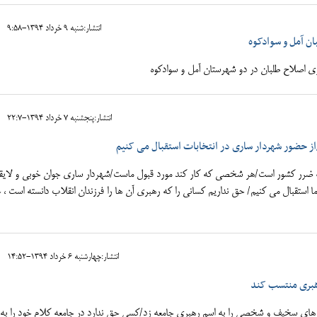
انتشار:شنبه 9 خرداد 1394-9:58
ن آمل و سوادکوه
زی اصلاح طلبان در دو شهرستان آمل و سوادکوه
انتشار:پنجشنبه 7 خرداد 1394-22:7
از حضور شهردار ساری در انتخابات استقبال می کنیم
ه ضرر کشور است/هر شخصی که کار کند مورد قبول ماست/شهردار ساری جوان خوبی و لایق
ا استقبال می کنیم/ حق نداریم کسانی را که رهبری آن ها را فرزندان انقلاب دانسته است ، 
انتشار:چهارشنبه 6 خرداد 1394-14:52
هبری منتسب کند
های سخیف و شخصی را به اسم رهبری جامعه زد/کسی حق ندارد در جامعه کلام خود را به