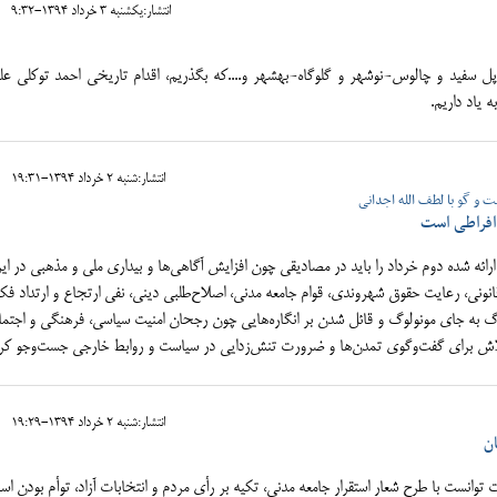
انتشار:يکشنبه 3 خرداد 1394-9:32
 سفید و چالوس-نوشهر و گلوگاه-بهشهر و....که بگذریم، اقدام تاریخی احمد توکلی عل
 یاد داریم.
انتشار:شنبه 2 خرداد 1394-19:31
ت و گو با لطف الله اجدانی
 افراطی است
رائه شده دوم خرداد را باید در مصادیقی چون افزایش آگاهی‌ها و بیداری ملی و مذهبی در ایر
نی، رعایت حقوق شهروندی، قوام جامعه مدنی، اصلاح‌طلبی دینی، نفی ارتجاع و ارتداد فک
گ به جای مونولوگ و قائل شدن بر انگاره‌هایی چون رجحان امنیت سیاسی، فرهنگی و اجتما
تلاش برای گفت‌وگوی تمدن‌ها و ضرورت تنش‌زدایی در سیاست و روابط خارجی جست‌وجو کرد
انتشار:شنبه 2 خرداد 1394-19:29
ان
توانست با طرح شعار استقرار جامعه مدني، تكيه بر رأي مردم و انتخابات آزاد، توأم بودن اس