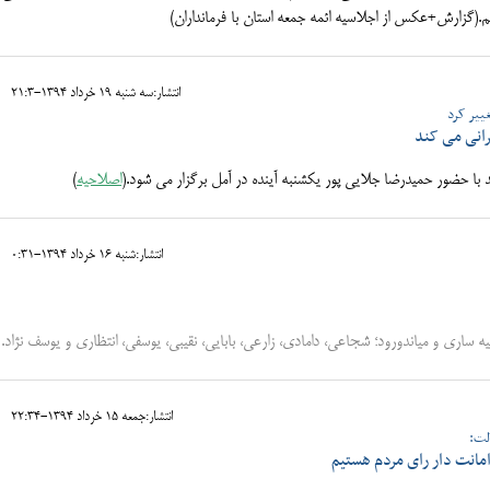
 دهم.(گزارش+عکس از
اجلاسیه ائمه جمعه استان با فرمانداران)
انتشار:سه شنبه 19 خرداد 1394-21:3
ییر کرد
انی می کند
با حضور حمیدرضا جلایی پور یکشنبه آینده در آمل برگزار می شود.(
اصلاحیه
)
انتشار:شنبه 16 خرداد 1394-0:31
ه ساری و میاندورود؛ شجاعی، دامادی، زارعی، بابایی، نقیبی، یوسفی، انتظاری و یوسف نژاد.
انتشار:جمعه 15 خرداد 1394-22:34
لت:
مانت دار رای مردم هستیم