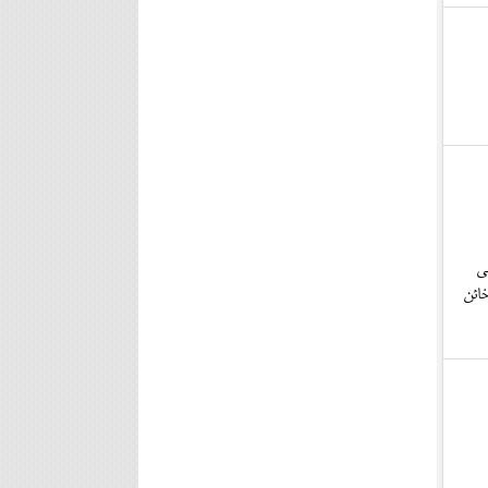
ی
خائن