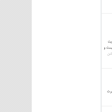
ایت
یست و
جشن
برت