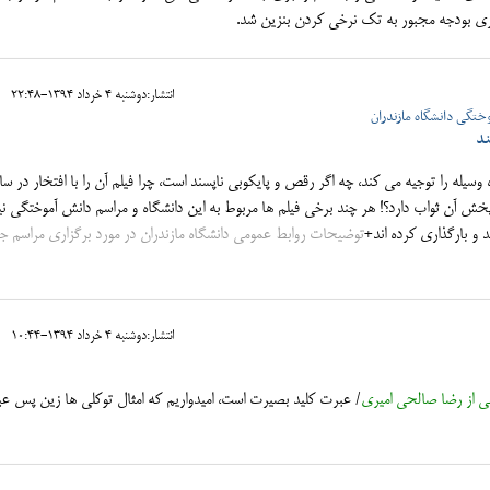
ی بودجه مجبور به تک نرخی کردن بنزین شد.
انتشار:دوشنبه 4 خرداد 1394-22:48
ختگی دانشگاه مازندران
ند
یله را توجیه می کند، چه اگر رقص و پایکوبی ناپسند است، چرا فیلم آن را با افتخار در س
پخش آن ثواب دارد؟! هر چند برخی فیلم ها مربوط به این دانشگاه و مراسم دانش آموختگی ن
د و بارگذاری کرده اند+
توضیحات روابط عمومی دانشگاه مازندران در مورد برگزاری مراسم 
انتشار:دوشنبه 4 خرداد 1394-10:44
ی از رضا صالحی امیری
/ عبرت کلید بصیرت است، امیدواریم که امثال توکلی ها زین پس ع