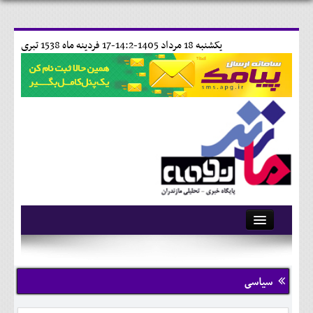
يکشنبه 18 مرداد 1405-14:2-
17 فردينه ماه 1538 تبری
آرشیو
تماس با ما
سیاسی
وبلاگ