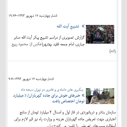
اجتماعی
انتشار:چهارشنبه 12 شهريور 1393-19:26
مهرورزان
تشییع آیت الله
کلینیک
گزارش تصویری از مراسم تشییع پیکر آیت الله صابر
حقوقی
جباری، امام جمعه فقید بهشهر(
عکس از: محمود ربیع
زاده
)
محیط زیست و گردشگری
فرهنگی و هنری
اقتصادی
انتشار:چهارشنبه 12 شهريور 1393-9:7
سیاسی
پیگیری های دامادی و قادری در تهران نتیجه داد
خبرهای خوش برای جاده گهرباران/ 2 میلیارد
خانه
تومان اختصاص یافت
سازمان بنادر و دریانوردی در فاز اول و امسال 2 میلیارد تومان از منابع
اعتباری جهت تعریض جاده گهرباران هزینه و وزارت راه نیز قیر لازم برای
آسفالت مسیرهای تعریضی را تامین می کند+
عکس