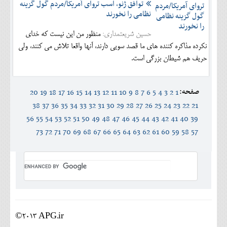
توافق ژنو، اسب تروای آمریکا/مردم گول گزینه
نظامی را نخورند
حسین شریعتمداری:
منظور من این نیست که خدای
نکرده مذاکره کننده های ما قصد سویی دارند، آنها واقعا تلاش می کنند، ولی
حریف هم شیطان بزرگی است.
صفحه:
20
19
18
17
16
15
14
13
12
11
10
9
8
7
6
5
4
3
2
1
38
37
36
35
34
33
32
31
30
29
28
27
26
25
24
23
22
21
56
55
54
53
52
51
50
49
48
47
46
45
44
43
42
41
40
39
73
72
71
70
69
68
67
66
65
64
63
62
61
60
59
58
57
©2013 APG.ir