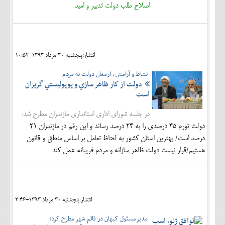
اصلاح طلب دولت تدبير و اميد
انتشار:پنجشنبه 30 مرداد 1393-10:52
نشاط و آرامش ، ارمغان دولت به مردم
دولت از كار ظاهر سازي و پوپوليستي گريزان
است
در جلسه شورای اداری استانداری مازندران مطرح شد:
دولت تورم 45 درصدي را به 24 درصد رساند و اين رقم در مازندران 21
درصد است/ بهترين استان كشور به لحاظ تعامل بر اساس منطق و قانون
هستيم/قرار نيست دولت ظاهر سازانه و مردم فريبانه عمل كند
انتشار:پنجشنبه 30 مرداد 1393-2:46
مدیرمسئول کیهان در قائم شهر مطرح کرد: