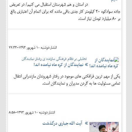
در استان و هم شهرستان استقبال مي كنيم/ در تعريض
جاده سوادكوه 20 كيلومتر كار جدي باقي مانده كه براي اتمام آن اعتباري بالغ
بر 80 ميليارد تومان نياز است.
انتشار:دوشنبه 10 شهريور 1393-22:33
تحلیلی بر نظام فرهنگی سازنده ی رفتار نمایندگان
نمایندگان از کره ماه نیامده اند!
یکی از مهم ترین فرافکنی های موجود در رفتار شهروندان مازندرانی انتقال
تمامی مسئولیت ها به گردن مدیران و نمایندگان است.
انتشار:دوشنبه 10 شهريور 1393-8:58
آیت الله جباری درگذشت