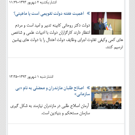
انتشار:يکشنبه 2 شهريور 1393-11:29
اهمیت هفته دولت تقویمی است یا ماهیتی؟
دولت دکتر روحانی کابینه تدبیر و امید است و مردم
انتظار دارند کارگزاران دولت با ادبیات علمی و شاخص
های کمی وکیفی تفاوت اجرای وظایف دولت اعتدال را با دولت های پیشین
ترسیم کنند.
انتشار:شنبه 1 شهريور 1393-13:35
اصلاح طلبان مازندران و معضلی به نام «بی
سازمانی»
آرمان اصلاح طلبی در مازندران نیازمند به شکل گیری
سازمان مستحکم و بنیادین است.