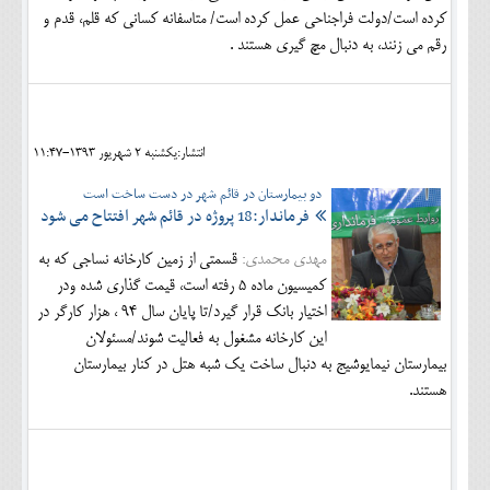
کرده است/دولت فراجناحی عمل کرده است/ متاسفانه كساني كه قلم، قدم و
رقم مي زنند، به دنبال مچ گيري هستند .
انتشار:يکشنبه 2 شهريور 1393-11:47
دو بیمارستان در قائم شهر در دست ساخت است
فرماندار:18 پروژه در قائم شهر افتتاح می شود
مهدی محمدی:
قسمتی از زمین کارخانه نساجی که به
کمیسیون ماده 5 رفته است، قیمت گذاری شده ودر
اختیار بانک قرار گیرد/تا پایان سال 94 ، هزار کارگر در
این کارخانه مشغول به فعالیت شوند/مسئولان
بیمارستان نیمایوشیج به دنبال ساخت یک شبه هتل در کنار بیمارستان
هستند.