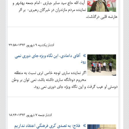
آیت الله حاج سید صابر جباری -امام جمعه بهشهر و
نماینده مردم مازندران در خبرگان رهبری- بر اثر
عارضه قلبی درگذشت.
انتشار:يکشنبه 9 شهريور 1393-22:58
آقای دامادی، این نگاه ويژه جای دوری نمی
رود
اگر نماینده ساری توجه خاص تری نسبت به منطقه
محروم دودانگه ساری داشته باشد، نمي توان بر وطن
دوستی او عيب گرفت و این نگاه ويژه جای دوری نمی رود.
انتشار:جمعه 7 شهريور 1393-18:26
فلاح: به تصدی گری فرهنگی اعتقاد نداریم