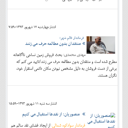
انتشار:چهارشنبه 12 شهريور 1393-7:59
فرماندار قائم شهر:
منتقدان بدون مطالعه حرف می زنند
مهدی محمدی:
بحث فروش زمین نساجی ناآگاهانه
مطرح شده است و منتقدان بدون مطالعه حرف می زنند/تایید می کنم که
برخي از دست فروشان به دليل مشخص نبودن مكان دائمي استقرار خود،
نگران هستند.
انتشار:سه شنبه 11 شهريور 1393-15:59
منصوریان: از نقدها استقبال می کنیم
فرماندار سوادکوه شمالی:
از ایجاد فضاي نقد سالم هم