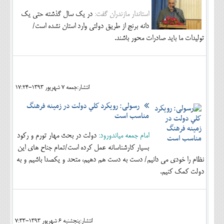
استاندار مازندران گفت:
در یک سال گذشته حتی یک
دانه برنج از طریق دولتی وارد استان نشده است/
تولیدات ما باید صادرات محور باشند.
انتشار:جمعه 7 شهريور 1393-17:24
رسولی: رويكرد كلي دولت در زمينه فرهنگ
مناسب است
امام جمعه میاندورود:
دولت در بحث مهار تورم و ركود
بسيار كارشناسانه عمل كرده است/تمام جناح هاي اين
نظام را خودي مي دانيم/ دست به دست هم دهيم، متحد و يكصدا باشيم و به
دولت كمك كنيم.
انتشار:پنجشنبه 6 شهريور 1393-7:33