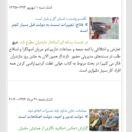
انتشار:شنبه 1 شهريور 1393-13:35
نگفتيم وضعيت استان گل و بلبل است
فلاح: تغييرات نسبت به دولت قبل بسيار كمتر
است
در نشست رسانه ای استاندار مازندران مطرح شد:
هيچ
تعارض و اختلافي با ائمه جمعه و جماعات نداريم/دو جريان اصولگرا و اصلاح
طلب در مسندهاي مديريتي حضور دارند/از همين الان به جشن روز مازندران
فكر مي كنيم/ در بحث مربوط به کتاب خوانی غفلت کردیم/راضي كردن همه
افراد كار بسيار دشواري است.
انتشار:جمعه 31 مرداد 1393-21:40
مماشات جايي ندارد، بايد تغييرات انجام شود
دولت تدبير و اميد، دولت اصلاحات است
گزارش+عکس+حاشیه نگاری از همايش حاميان