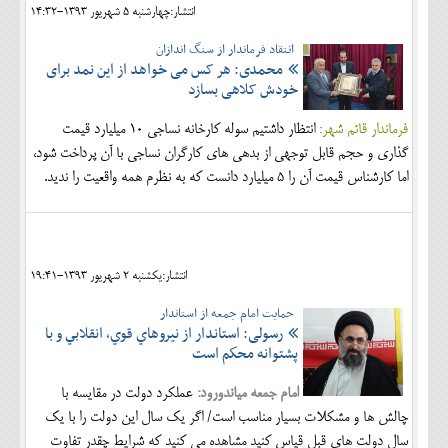
انتشار:چهارشنبه 5 شهريور 1393-14:32
انتقاد فرماندار از سنگ اندازان
محمدی: هر کس می خواهد از این نمد برای
خودش کلاهی بسازد
فرماندار قائم شهر:
انتظار داشتیم سوله کارخانه نساجی 10 میلیارد قیمت
گذاری و حجم قابل توجهی از بدهی های کارگران نساجی با آن پرداخت شود،
اما کارشناس قیمت آن را 5 میلیارد دانست که به نظرم همه واقعیت را ندید.
انتشار:يکشنبه 2 شهريور 1393-19:41
حمایت امام جمعه از استاندار
رسولی: استاندار از نيروهاي قوي، انقلابي و با
پشتوانه محكم است
امام جمعه میاندورود:
عملكرد دولت در مقايسه با
چالش ها و مشكلات بسيار مناسب است/ اگر يك سال اين دولت را با يك
سال دولت هاي قبل قياس كنيد مشاهده مي كنيد كه شرايط چقدر تفاوت