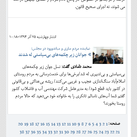
می شوند، نه اجرای صحیح قانون.
انتشار:چهارشنبه 25 آذر 1394-10:18
نماینده مردم ساری و میاندورود در مجلس:
جوانان زیر چکمه‌های بی‌سیاستی له شدند
محمد دامادی گفت:
نسل جوان زیر چکمه‌های
بی‌سیاستی و بی‌تدبیری له شد/برخی‌ها برای خدمت‌رسانی به مردم روستای
اسلام‌آباد سنگ‌اندازی عجیب و غریبی می‌کنند/ ریشه بی‌عدالتی و بی‌قانونی
در کشور باید قطع شود/ به مدیرعامل شرکت مهندسی آب و فاضلاب کشور
گفتم شما آب‌های ناسالم تانکری را به خانواده خود می‌دهید که حالا مردم
روستا بخورند؟
صفحه:
20
19
18
17
16
15
14
13
12
11
10
9
8
7
6
5
4
3
2
1
38
37
36
35
34
33
32
31
30
29
28
27
26
25
24
23
22
21