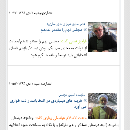
انتشار:چهارشنبه 2 دی 1394-10:27
عضو سابق شورای شهر ساری:
مجلس نهم را مقتدر ندیدم
فرامرز نقیبی گفت:
مجلس نهم را مقتدر ندیدم/حمایت
از دولت به معنای صم بکم بودن نیست/ بازهم فضای
انتخاباتی باید توسط رسانه ها گرم شود.
انتشار:سه شنبه 1 دی 1394-10:53
نماینده اسبق مجلس:
هزینه های میلیاردی در انتخابات، رانت خواری
می آورد
حجت الاسلام عباسعلی بهاری گفت:
چنانچه دوستان
بنشینند (البته دوستان همفکر و هم سلیقه) و با نگاه به مصلحت حوزه انتخابیه