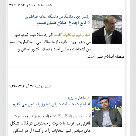
انتشار:سه شنبه 1 دی 1394-7:36
رئیس جهاد دانشگاهی دانشگاه علامه طباطبایی:
تابع اجماع اصلاح طلبان هستم
عبدالرحیم نیکخواه گفت:
اگر رد صلاحیت شوم، سور
می دهم، چون تکلیف از ما ساقط می شود/اولویت سوم
من انتخابات مجلس است/ فضای کشور، استان و
منطقه اصلاح طلبی است.
انتشار:دوشنبه 30 آذر 1394-9:34
فرماندار ساری:
امنیت جلسات دارای مجوز را تامین می کنیم
احمد حسین زادگان گفت:
احزاب مجوز دار به صورت
قانونی می توانند با دعوت از سخنرانان در قالب تشکل
های سیاسی تنور انتخابات را داغ کنند/ از هر تشکلی