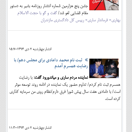
جشن پنج هزارمین شماره انتشار روزنامه بشیر به دستور
مقام قضایی لغو شد/
گفت و گو با حجت الاسلام
بهاری+ فرماندار ساری+ رییس کل دادگستری مازندران
انتشار:چهارشنبه 2 دی 1394-15:7
ثبت نام محمد دامادی برای مجلس دهم/ با
رضایت همسرم آمدم
نماینده مردم ساری و میاندورود گفت:
با رضایت
همسرم ثبت نام کردم/ تداوم حضور یک نماینده در ادامه روند توسعه موثر
است/ با دامادی هفت سال پیش شورا فرق دارم/نظام روی من سرمایه کذاری
کرده است.
انتشار:چهارشنبه 2 دی 1394-11:3