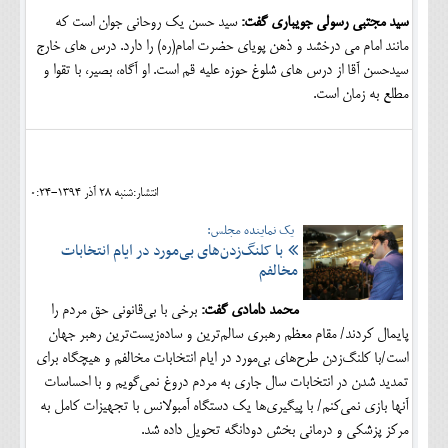
سید مجتبی رسولی جویباری گفت:
سید حسن یک روحانی جوان است که
مانند امام می درخشد و ذهن پویای حضرت امام(ره) را دارد. درس های خارج
سیدحسن آقا از درس های شلوغ حوزه علیه قم است. او آگاه، بصیر، با تقوا و
مطلع به زمان است.
انتشار:شنبه 28 آذر 1394-0:24
یک نماینده مجلس:
با کلنگ‌زدن‌های بی‌مورد در ایام انتخابات
مخالفم
محمد دامادی گفت:
برخی‌ با بی‌قانونی حق مردم را
پایمال کردند/ مقام معظم رهبری سالم‌ترین و ساده‌زیست‌ترین رهبر جهان
است/با کلنگ‌زدن طرح‌های بی‌مورد در ایام انتخابات مخالفم و هیچگاه برای
تمدید شدن در انتخابات سال جاری به مردم دروغ نمی‌گویم و با احساسات
آنها بازی نمی‌کنم/ با پیگیری‌ها یک دستگاه آمبولانس با تجهیزات کامل به
مرکز پزشکی و درمانی بخش دودانگه تحویل داده شد.