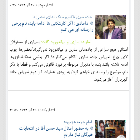
انتشار:دوشنبه 30 آذر 1394-0:29
جاده ساری-تاکام و سنگ اندازی بعضی ها
دامادی: اگر کارشکنی ها ادامه یابد، نام برخی
را رسانه ای می کنم
نماینده ساری و میاندورود گفت:
بسیاری از مسئولان
استانی هیچ سراغی از جاده‌های ساری و میاندورود نمی‌گیرند/بعضی‌ها چوب
لای چرخ تعریض جاده ساری-تاکام می‌گذارند/ اگر بعضی سنگ‌اندازی‌ها
ادامه داشته باشد بنده با مدیران مربوطه برخورد قانونی می‌کنم و قطعا با ذکر
نام، موضوع را رسانه ای خواهم کرد/ به زودی عملیات فاز دوم تعریض جاده
گهرباران آغاز می‌شود.
انتشار:يکشنبه 29 آذر 1394-23:59
امام جمعه هچیرود:
به حضور امثال سید حسن آقا در انتخابات
خبرگان نیاز داریم