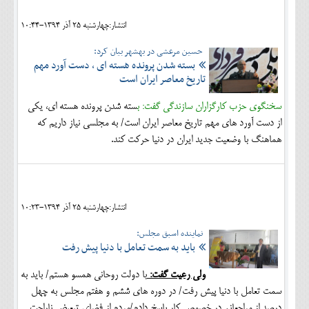
انتشار:چهارشنبه 25 آذر 1394-10:44
حسین مرعشی در بهشهر بیان کرد:
بسته شدن پرونده هسته ای ، دست آورد مهم
تاریخ معاصر ایران است
سخنگوی حزب کارگزاران سازندگی گفت: ب
سته شدن پرونده هسته ای، یکی
از دست آورد های مهم تاریخ معاصر ایران است/ به مجلسی نیاز داریم که
هماهنگ با وضعیت جدید ایران در دنیا حرکت کند.
انتشار:چهارشنبه 25 آذر 1394-10:23
نماینده اسبق مجلس:
باید به سمت تعامل با دنیا پیش رفت
ولی رعیت گفت:
با دولت روحانی همسو هستم/ باید به
سمت تعامل با دنیا پیش رفت/ در دوره های ششم و هفتم مجلس به چهل
درصد از مراجعانم در خصوص کار پاسخ دادم/مردم از فضای تبعیض ناراحت