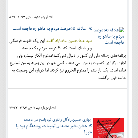
اجتماعی
انتشار:پنجشنبه 3 دی 1394-8:23
مهرورزان
علاقه 60درصد مردم به ماهواره‌ فاجعه است
کلینیک
سید عبدالحسین مختاباد گفت:
اين يك فاجعه فرهنگي
حقوقی
و رسانه‌اي است كه 60 درصد مردم يك جامعه
محیط زیست و گردشگری
برنامه‌هاي رسانه ملي آن كشور را دنبال نمي‌كنند/ممنوع الکار نیستم، ولی
اجازه برگزاری کنسرت به من نمی دهند. كسي هم در اين زمينه به من توضيح
فرهنگی و هنری
نداده است. يك بار بنده را ممنوع الخروج نيز كردند اما دوباره اين وضعيت به
حالت قبل برگشت
اقتصادی
سیاسی
خانه
انتشار:چهارشنبه 2 دی 1394-22:32
بهاری،حسین زادگان و تقوی فرد پاسخ می دهند:
جشن بشیر مصداق تبلیغات زودهنگام بود یا
خیر؟