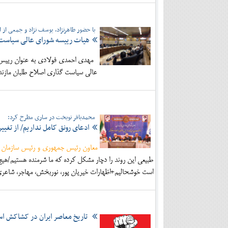
با حضور طاهرنژاد، یوسف نژاد و جمعی از ا
هیات رییسه شورای عالی سیاست 
مهدی احمدی فولادی به عنوان رییس، ع
عالی سیاست گذاری اصلاح طلبان مازند
محمدباقر نوبخت در ساری مطرح کرد:
ادعای رونق کامل نداریم/ از تغی
معاون رئیس جمهوری و رئیس سازمان م
طبیعی این روند را دچار مشکل کرده که ما شرمنده هستیم/هیچ 
است خوشحالیم+اظهارات خیریان پور، نوربخش، مهاجر، شاعری، 
تاریخ معاصر ایران در کشاکش اس