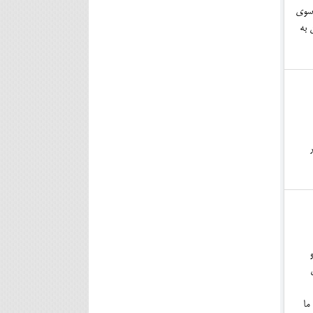
 سوی
 به
ما