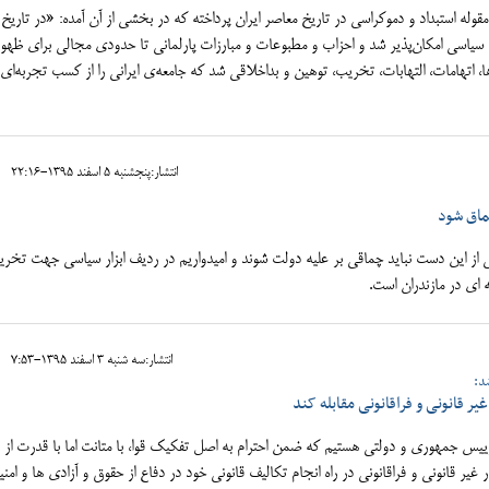
مقوله استبداد و دموکراسی در تاریخ معاصر ایران پرداخته که در بخشی از آن آمده: «در تاریخ
 سیاسی امکان‌پذیر شد و احزاب و مطبوعات و مبارزات پارلمانی تا حدودی مجالی برای ظهور
ها، اتهامات، التهابات، تخریب، توهین و بداخلاقی‌ شد که جامعه‌ی ایرانی را از کسب تجربه‌ای
انتشار:پنجشنبه 5 اسفند 1395-22:16
ماق شود
 از این دست نباید چماقی بر علیه دولت شوند و امیدواریم در ردیف ابزار سیاسی جهت تخر
 ای در مازندران است.
انتشار:سه شنبه 3 اسفند 1395-7:53
د:
ر قانونی و فراقانونی مقابله کند
رییس جمهوری و دولتی هستیم که ضمن احترام به اصل تفکیک قوا، با متانت اما با قدرت از
غیر قانونی و فراقانونی در راه انجام تکالیف قانونی خود در دفاع از حقوق و آزادی ها و امن