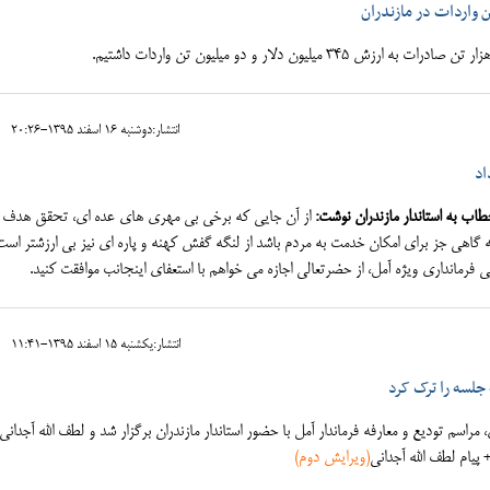
انتشار:دوشنبه 16 اسفند 1395-20:26
اد
طاب به استاندار مازندران نوشت:
از آن جایی که برخی بی مهری های عده ای، تحقق هدف
گاهی جز برای امکان خدمت به مردم باشد از لنگه گفش کهنه و پاره ای نیز بی ارزشتر است 
رمانداری ویژه آمل، از حضرتعالی اجازه می خواهم با استعفای اینجانب موافقت کنید.
انتشار:يکشنبه 15 اسفند 1395-11:41
جلسه را ترک کرد
سم تودیع و معارفه فرماندار آمل با حضور استاندار مازندران برگزار شد و لطف الله آجدان
 پیام لطف الله آجدانی
(ویرایش دوم)