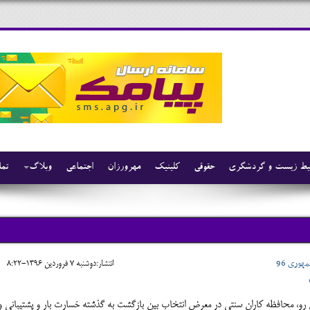
ط زیست و گردشگری
حقوقی
کلینیک
مهرورزان
اجتماعی
وبلاگ
تما
وری 96
انتشار:دوشنبه 7 فروردين 1396-8:22
رو، محافظه کاران سنتی در معرض انتخاب بین بازگشت به گذشته خسارت بار و پشتیبانی و