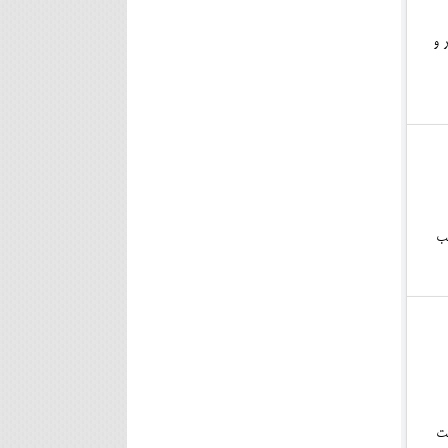
 و
یب
یت