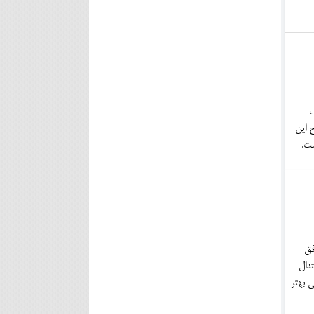
ک
 این
ست.
فق
دال
ه فردایی بهتر