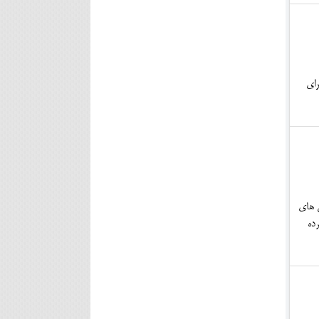
رای
ن های
ده