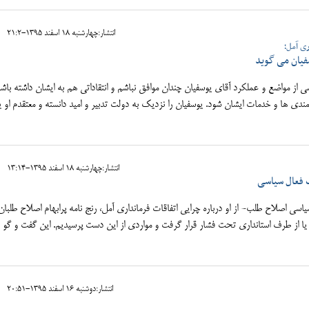
انتشار:چهارشنبه 18 اسفند 1395-21:2
ری آمل؛
فیان می گوید
ز مواضع و عملکرد آقای یوسفیان چندان موافق نباشم و انتقاداتی هم به ایشان داشته باشم،
انمندی ها و خدمات ایشان شود. یوسفیان را نزدیک به دولت تدبیر و امید دانسته و معتقدم او
انتشار:چهارشنبه 18 اسفند 1395-13:14
ک فعال سیاسی
اسی اصلاح طلب- از او درباره چرایی اتفاقات فرمانداری آمل، رنج نامه پرابهام اصلاح طلبان،
 یا از طرف استانداری تحت فشار قرار گرفت و مواردی از این دست پرسیدیم. این گفت و گو ر
انتشار:دوشنبه 16 اسفند 1395-20:51