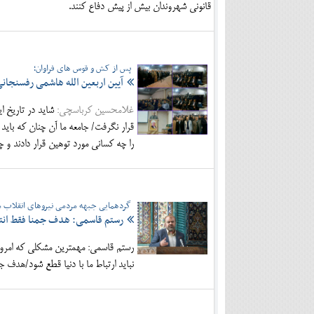
قانونی شهروندان بیش از پیش دفاع کنند.
پس از کش و قوس های فراوان؛
آیین اربعین الله هاشمی رفسنجانی
غلامحسین کرباسچی:
قرار نگرفت/ جامعه ما آن چنان که بای
را چه کسانی مورد توهین قرار دادند و چ
گردهمایی جبهه مردمی نیروهای انقلاب ما
رستم قاسمی: هدف جمنا فقط ان
رستم قاسمی: مهمترین مشکلی که امروز
نباید ارتباط ما با دنیا قطع شود/هدف 