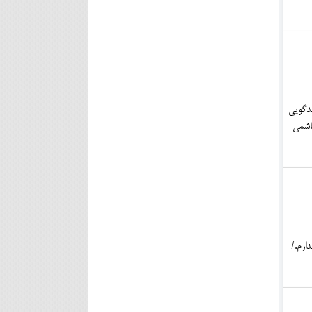
د و بدگویی
اشمی
ارم./