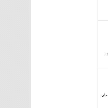
،
ی جای