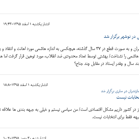
انتشار:يکشنبه 1 اسفند 1395-19:43
 در نوشهر برگزار شد
شاید در تاریخ ایران و به صورت قطع در 37 سال گذشته، هیچکسی به اندازه هاشمی مورد اهانت و انتقا
د هاشمی را نشناخت/ بهشتی توسط تعداد محدودی ضد انقلاب، مورد توهین قرار گرفت اما ه
ند سال و چقدر ایستاد در مقابل چند جناح؟
انتشار:يکشنبه 1 اسفند 1395-18:8
زندران در ساری برگزار شد
تخابات نیست
 در کشور داریم مشکل اقتصادی است/ من سیاسی نیستم و خیلی به جبهه بندی ها علاقه ند
جبهه فقط برای انتخابات نیست.
انتشار:شنبه 30 بهمن 1395-10:2