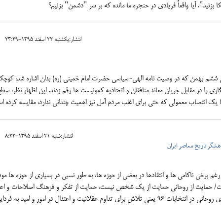
کا بزنید"، آیا واقعاً فریادی در حنجره ما مانده که بر سر "دشمن" بزنیم؟
انتشار:يکشنبه 22 اسفند 1395-23:29
ی ششم بهمن که در وصیت نامه الهی-سیاسی حضرت امام خمینی (ره) بدان اشاره شد، کوچ
ی را در مقابل جریان معاند منافقان و اتحادیه کمونیست ها رقم زدند. این اظهار نظر، سطح
ا یک انتصاب معمولی که حتی برای اغلب مردم آمل نیز اهمیت چندانی ندارد، مقایسه کرده ا
انتشار:شنبه 21 اسفند 1395-8:22
هشگر تاریخ معاصر ایران
رغم برخی ناکامی ها و انتقادها در بعضی از حوزه ها، به طور نسبی در بسیاری از حوزه ها مو
ست/ حمایت از روحانی حمایت از یک شخص نیست، حمایت از تفکر و فرهنگ اصلاحات و اعت
برای تقویت مصالح نظام و منافع ملی است/ تلاش برای پیروزی روحانی در انتخابات 96 یعنی تلاش برای تداوم عقلانیت و اعتدال در امور و امید ب