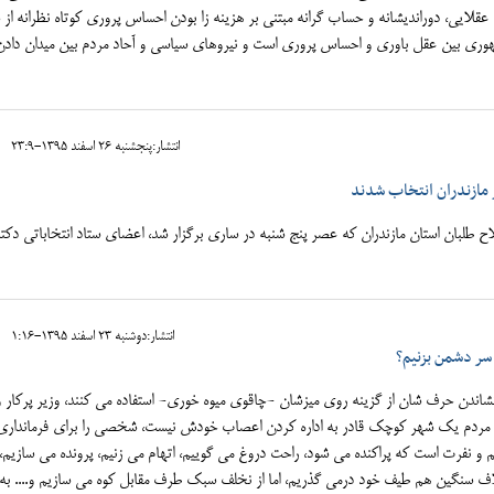
عقلایی، دوراندیشانه و حساب گرانه مبتنی بر هزینه زا بودن احساس پروری کوتاه نظرانه از
جمهوری بین عقل باوری و احساس پروری است و نیروهای سیاسی و آحاد مردم بین میدان دادن
انتشار:پنجشنبه 26 اسفند 1395-23:9
 مازندران انتخاب شدند
 طلبان استان مازندران که عصر پنج شنبه در ساری برگزار شد، اعضای ستاد انتخاباتی دکتر
انتشار:دوشنبه 23 اسفند 1395-1:16
 سر دشمن بزنیم؟
دن حرف شان از گزینه روی میزشان -چاقوی میوه خوری- استفاده می کنند، وزیر پرکار و
 مردم یک شهر کوچک قادر به اداره کردن اعصاب خودش نیست، شخصی را برای فرمانداری
 نفرت است که پراکنده می شود، راحت دروغ می گوییم، اتهام می زنیم، پرونده می سازیم،
اف سنگین هم طیف خود درمی گذریم، اما از نخلف سبک طرف مقابل کوه می سازیم و.... به 