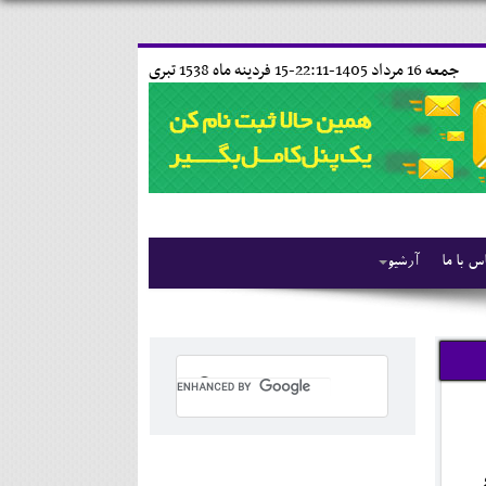
جمعه 16 مرداد 1405-22:11-
15 فردينه ماه 1538 تبری
س با ما
آرشیو