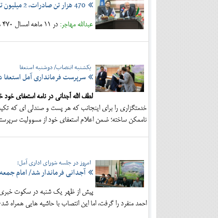
470 هزار تن صادرات، 2 میلیون تن واردات در مازندران
عبدالله مهاجر:
در 11 ماهه امسال 470 هزار تن صادرات به ارزش 345 میلیون دلار و دو میلیون تن واردات داشتیم.
یکشنبه انتصاب/ دوشنبه استعفا
سرپرست فرمانداری آمل استعفا د
لطف الله آجدانی در نامه استعفای خود خ
خدمتگزاری را برای اینجانب که هر پست و صندلی ای که تکیه 
ناممکن ساخته؛ ضمن اعلام استعفای خود از مسوولیت سرپرستی ف
امروز در جلسه شورای اداری آمل:
آجدانی فرماندار شد/ امام جمعه 
پیش از ظهر یک شنبه در سکوت خبری، مرا
احمد منفرد را گرفت، اما این انتصاب با حاشیه هایی همراه شد+