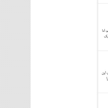
 اما
 یک
 این
ا