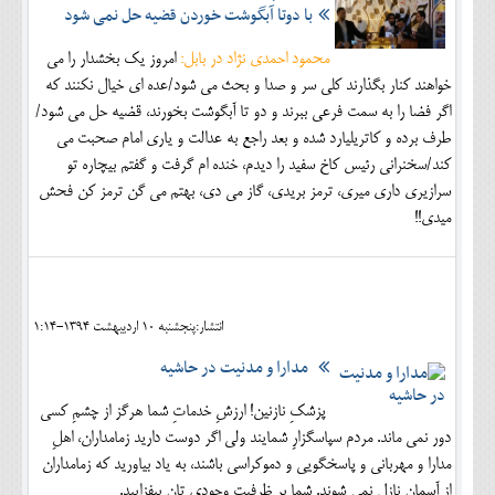
با دوتا آبگوشت خوردن قضیه حل نمی شود
محمود احمدی نژاد در بابل:
امروز یک بخشدار را می
خواهند کنار بگذارند کلی سر و صدا و بحث می شود/عده ای خیال نکنند که
اگر فضا را به سمت فرعی ببرند و دو تا آبگوشت بخورند، قضیه حل می شود/
طرف برده و کاتریلیارد شده و بعد راجع به عدالت و یاری امام صحبت می
کند/سخنرانی رئیس کاخ سفید را دیدم، خنده ام گرفت و گفتم بیچاره تو
سرازیری داری میری، ترمز بریدی، گاز می دی، بهتم می گن ترمز کن فحش
میدی!!
انتشار:پنجشنبه 10 ارديبهشت 1394-1:14
مدارا و مدنیت در حاشیه
پزشکِ نازنین! ارزشِ خدماتِ شما هرگز از چشمِ کسی
دور نمی ماند. مردم سپاسگزارِ شمایند ولی اگر دوست دارید زمامداران، اهلِ
مدارا و مهربانی و پاسخگویی و دموکراسی باشند، به یاد بیاورید که زمامداران
از آسمان نازل نمی شوند. شما بر ظرفیتِ وجودی تان بیفزایید.