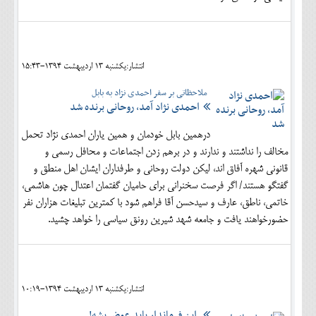
انتشار:يکشنبه 13 ارديبهشت 1394-15:43
ملاحظاتی بر سفر احمدی نژاد به بابل
احمدی نژاد آمد، روحانی برنده شد
درهمین بابل خودمان و همین یاران احمدی نژاد تحمل
مخالف را نداشتند و ندارند و در برهم زدن اجتماعات و محافل رسمی و
قانونی شهره آفاق اند، لیکن دولت روحانی و طرفداران ایشان اهل منطق و
گفتگو هستند/ اگر فرصت سخنرانی برای حامیان گفتمان اعتدال چون هاشمی،
خاتمی، ناطق، عارف و سیدحسن آقا فراهم شود با کمترین تبلیغات هزاران نفر
حضورخواهند یافت و جامعه شهد شیرین رونق سیاسی را خواهد چشید.
انتشار:يکشنبه 13 ارديبهشت 1394-10:19
این فرماندار باید عوض بشه!