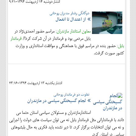
انتشار:دوشنبه 14 ارديبهشت 1394-9:21
دوگانگی رفتار مدیران روحانی
از اعتدال تا انفعال
معاون استاندار مازندران:
مراسم حضور احمدی‌نژاد در
بابل مردمی بود و فرماندار در آن شرکت کرد!/
فرماندار
بابل:
حضور بنده در مراسم فوق با هماهنگی و موافقت استانداری و وزارت
کشور صورت گرفت.
انتشار:يکشنبه 13 ارديبهشت 1394-23:16
تفاوت دو فرماندار روحانی
لجام گسیختگی سیاسی در مازندران
استاندارمازندران و مسئولان سیاسی استان حتما می
دانند با فرماندارانی مثل فرماندار بابل نه می توان سیاست های دولت را اجرایی
و نه می توان انتخابات برگزار کرد. تا دیر نشده باید فکری به حال بلبشوهای
سیاسی در استان کرد.