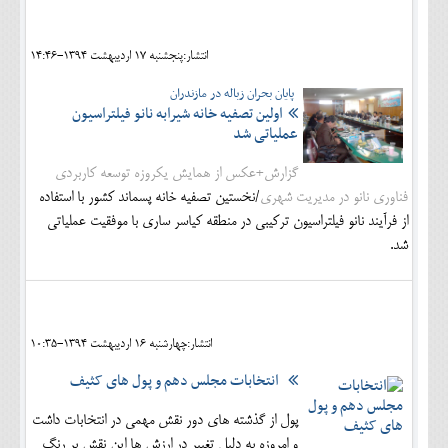
اجتماعی
انتشار:پنجشنبه 17 ارديبهشت 1394-14:46
مهرورزان
پایان بحران زباله در مازندران
کلینیک
اولین تصفیه خانه شیرابه نانو فیلتراسیون
عملیاتی شد
حقوقی
گزارش+عکس از همایش یکروزه توسعه کاربردی
محیط زیست و گردشگری
فناوری نانو در مدیریت شهری
/نخستین تصفیه خانه پسماند کشور با استفاده
فرهنگی و هنری
از فرآیند نانو فیلتراسیون ترکیبی در منطقه کیاسر ساری با موفقیت عملیاتی
شد.
اقتصادی
سیاسی
خانه
انتشار:چهارشنبه 16 ارديبهشت 1394-10:35
انتخابات مجلس دهم و پول های کثیف
پول از گذشته های دور نقش مهمي در انتخابات داشت
و امروزه به دليل تغيير در ارزش ها این نقش پر رنگ