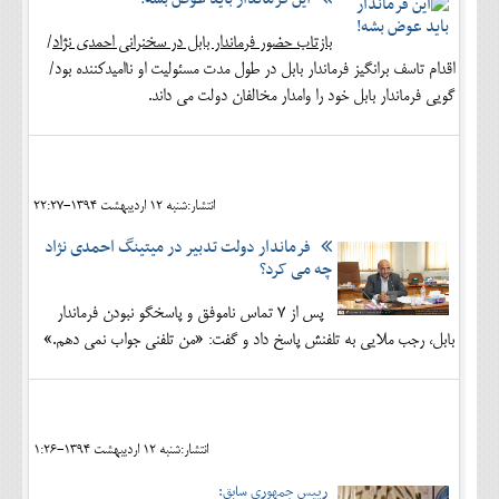
بازتاب حضور فرماندار بابل در سخنرانی احمدی نژاد
/
اقدام تاسف برانگیز فرماندار بابل در طول مدت مسئولیت او ناامیدکننده بود/
گویی فرماندار بابل خود را وامدار مخالفان دولت می داند.
انتشار:شنبه 12 ارديبهشت 1394-22:27
فرماندار دولت تدبیر در میتینگ احمدی نژاد
چه می کرد؟
پس از 7 تماس ناموفق و پاسخگو نبودن فرماندار
بابل، رجب ملایی به تلفنش پاسخ داد و گفت: «من تلفنی جواب نمی دهم.»
انتشار:شنبه 12 ارديبهشت 1394-1:26
رییس جمهوری سابق: