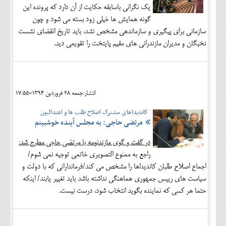
یک نگرانی باسابقه حکایت از آن دارد که پرونده این
گونه همایش ها خیلی زود بسته می شود و چون
سازمانی برای پیگیری و سازماندهی مشخص نشد، باید تاریخ انقضای نشست
نخبگان و مدیران مازندرانی های مقیم پایتخت را تقویمی دید.
انتشار:جمعه 28 فروردين 1394-17:55
کاندیداهای مشترک اصلاح طلب ها و اعتدالیون
مرتضی حاجی: به مجلس آینده خوشبینم
در گفت و گوی مازندنومه با مرتضی حاجی مطرح شد:
راجع به ممنوع التصویری خاتمی توجیه نمی شوم/
اجماع اصلاح طلبان کاندیداها را مشخص می کند/فرماندارانی که با دولت و
سیاست های رییس جمهوری هماهنگی نداشته باشد باید تغییر یابند/ اینکه
حتما هر کسی که نماینده بگوید انتخاب شود، درست نیست.