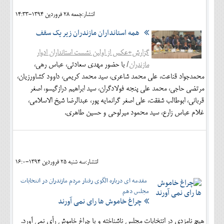
انتشار:جمعه 28 فروردين 1394-14:33
همه استانداران مازندران زیر یک سقف
گزارش+عکس از اولین نشست استانداران ادوار
مازندران
/ با حضور مهدی سعادتی، عباس رهی،
محمدجواد قناعت، علی محمد شاعری، سید محمد کریمی، داوود کشاورزیان،
مرتضی حاجی، محمد علی پنجه فولادگران، سید ابراهیم درازگیسو، اصغر
قربانی، ابوطالب شفقت، علی اصغر گرانمایه پور، عبدالرضا شیخ الاسلامی،
غلام عباس زارع، سید محمود میرلوحی و حسین طاهری.
انتشار:سه شنبه 25 فروردين 1394-16:0
مقدمه ای درباره الگوی رفتار مردم مازندران در انتخابات
مجلس دهم
چراغ خاموش ها رای نمی آورند
هیچ نامزدی در انتخابات مجلس ناشناخته و با چراغ خاموش رأی نمی آورد.