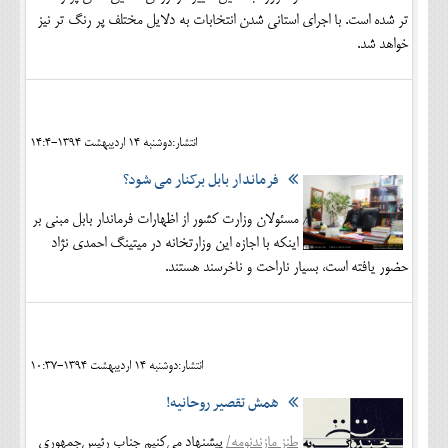
تر شده است. با اجراي استانی شدن انتخابات به دلایل مختلف پر رنگ تر نیز
خواهد شد.
انتشار:دوشنبه 14 ارديبهشت 1394-14:4
فرماندار بابل برکنار می شود؟
مسئولان وزارت کشور از اظهارات فرماندار بابل مبنی بر
اینکه با اجازه این وزارتخانه در میتینگ احمدی نژاد
حضور یافته است، بسیار ناراحت و ناخرسند هستند.
انتشار:دوشنبه 14 ارديبهشت 1394-10:37
همش تقصیر روحانیه!
طنز مازندنومه/
پیشنهاد می‌کنیم جناب رئیس‌جمهوری