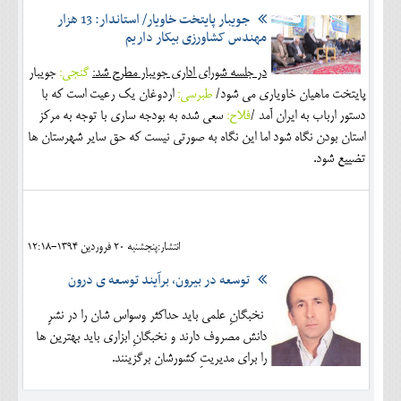
جویبار پایتخت خاویار/ استاندار: 13 هزار
مهندس کشاورزی بیکار داریم
در جلسه شورای اداری جویبار مطرح شد:
گنجی:
جویبار
پایتخت ماهیان خاویاری می شود/
طبرسی:
اردوغان یک رعیت است که با
دستور ارباب به ایران آمد /
فلاح:
سعی شده به بودجه ساری با توجه به مرکز
استان بودن نگاه شود اما این نگاه به صورتی نیست که حق سایر شهرستان ها
تضییع شود.
انتشار:پنجشنبه 20 فروردين 1394-12:18
توسعه در بیرون، برآیند توسعه ی درون
نخبگانِ علمی باید حداکثر وسواس شان را در نشرِ
دانش مصروف دارند و نخبگانِ ابزاری باید بهترین ها
را برای مدیریتِ کشورشان برگزینند.