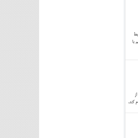
بط
 با
از