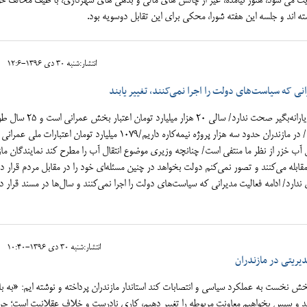
ت می شود، هنوز نیامده، غیر از چالش های مالی و بدهی های شهرداری، با طیف مخالف خو
ه اند و جلسه این هفته شورا، محکی برای این تقابل دوسویه بود.
انتشار:شنبه 30 دی 1396-12:6
ی که سیاست‌های دولت را اجرا نمی‌کنند، تغییر یابند
حذف ۳۳ میلیون یارانه‌بگیر صحت ندارد/ سالی ۲۰ هزار میلیارد تومان اعتبار بخش
می‌کشد پروژه‌های موجود به پایان برسد/ در مازندران حدود سه هزار پروژه نیمه‌کاره داریم/۱۰۷۹ میلیارد تومان اعتبارات ملی عمرانی
ال آب خزر از نظر ما منتفی است/ چنانچه وزیری موضوع انتقال آب را مطرح کند نمایندگان ماز
ها مقابله می‌کنند و تصور نمی‌کنم دولت بخواهد در چنین مسئله‌ای خود را در مقابل مردم قرار د
دارد/ ادامه فعالیت مدیرانی که سیاست‌های دولت را اجرا نمی‌کنند و سال‌ها در مسند قرار دا
انتشار:شنبه 30 دی 1396-10:40
ریتی در مازندران
ش نخست به عملکرد سیاسی و انتصابات کند استاندار مازندران پرداخته و نوشته ایم: «به باو
 یابند و سپس بخواهیم معاونت مربوطه را تغییر دهیم، کاری نادرست و خلاف عقلانیت است؛ چرا