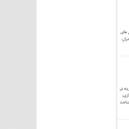
ش های
ران،
ینه ی
اری،
شناخت