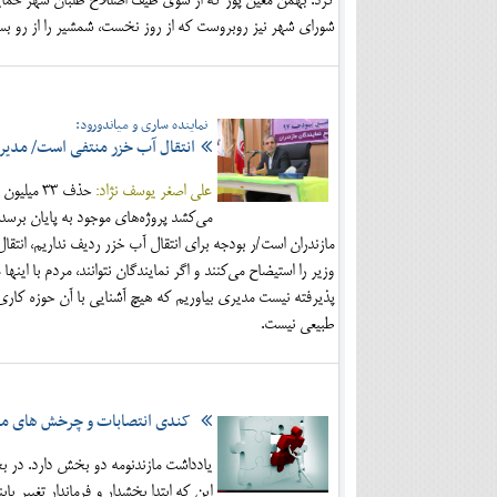
کرد. بهمن معین پور که از سوی طیف اصللاح طلبان شهر حمای
شورای شهر نیز روبروست که از روز نخست، شمشیر را از رو بست
نماینده ساری و میاندورود:
انتقال آب خزر منتفی است/ مدیران
علی اصغر یوسف نژاد:
مازندران است/ر بودجه برای انتقال آب خزر ردیف نداریم، انتق
وزیر را استیضاح می‌کنند و اگر نمایندگان نتوانند، مردم با این
پذیرفته نیست مدیری بیاوریم که هیچ آشنایی با آن حوزه کاری ن
طبیعی نیست.
کندی انتصابات و چرخش های مدی
یادداشت مازندنومه دو بخش دارد. در بخ
این که ابتدا بخشدار و فرماندار تغییر