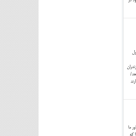
د در
 عمرانی است و ۲۵ سال طول
ندران
هد/
رند
ر ما
 که