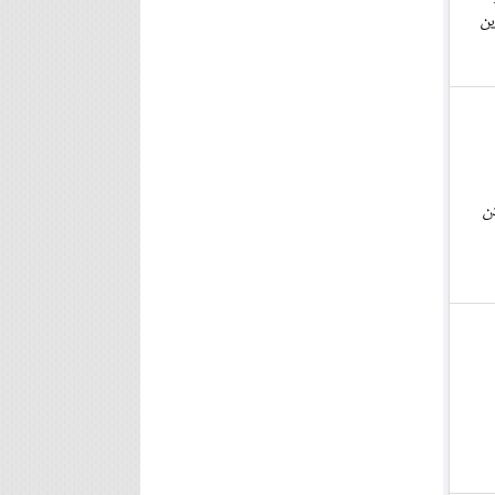
ین
دن