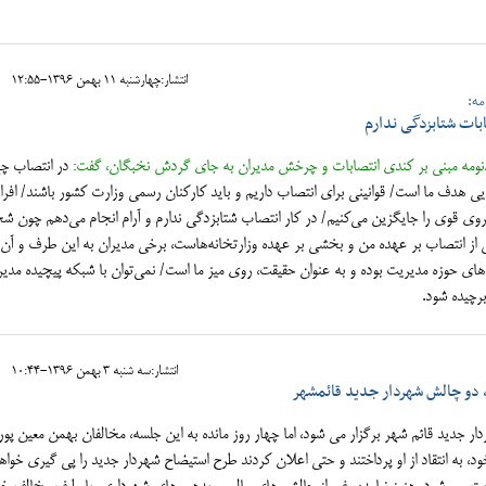
انتشار:چهارشنبه 11 بهمن 1396-12:55
مه:
ات شتابزدگی ندارم
ازندنومه مبنی بر کندی انتصابات و چرخش مدیران به جای گردش نخبگان، گفت:
در انتصاب چه
و جوان‌گرایی هدف ما است/ قوانینی برای انتصاب داریم و باید کارکنان رسمی وزارت کشور باشند/ افراد
 نیروی قوی را جایگزین می‌کنیم/ در کار انتصاب شتابزدگی ندارم و آرام انجام می‌دهم چون
خشی از انتصاب بر عهده من و بخشی بر عهده وزارتخانه‌هاست، برخی مدیران به این طرف و آن
‌های حوزه مدیریت بوده و به عنوان حقیقت، روی میز ما است/ نمی‌توان با شبکه پیچیده مدیر
رچیده شود.
انتشار:سه شنبه 3 بهمن 1396-10:44
، دو چالش شهردار جدید قائمشهر
ر جدید قائم شهر برگزار می شود، اما چهار روز مانده به این جلسه، مخالفان بهمن معین پور
 به انتقاد از او پرداختند و حتی اعلان کردند طرح استیضاح شهردار جدید را پی گیری خواه