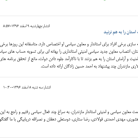
انتشار:چهارشنبه 9 اسفند 1396-8:57
تان را به هم نزنید
زی برخی افراد برای استاندار و معاون سیاسی او اختصاص دارد. متاسفانه این روزها برخی 
ستان، انتصاب معاون جدید سیاسی امنیتی استانداری را بهانه ای برای تسویه حساب های سیاس
ت و آرامش استان را به هم بزنند تا با ناکارآمد جلوه دادن دولت، مانع از تحقق برنامه های
 مازندران چند پیشنهاد به احمد حسین زادگان ارائه داده است.
انتشار:سه شنبه 8 اسفند 1396-10:30
 معاون سیاسی و امنیتی استاندار مازندران، به سراغ چند فعال سیاسی رفتیم و راجع به این 
 عشوری، مهدی احمدی فولادی، رضا ستاری، دوستعلی دهقان و نصرالله دریابیگی با ما گفتگو