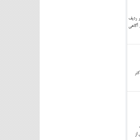
ر ردیف
 آگاهی
کتر
 از