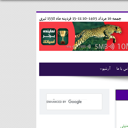
جمعه 16 مرداد 1405-11:10-
15 فردينه ماه 1538 تبری
س با ما
آرشیو
نیتی