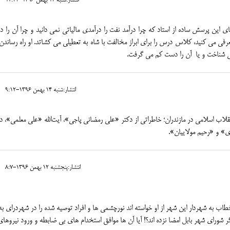
انتشار:شنبه 14 بهمن 1396-12:43
این پرسش ساده از استاد که چرا درآمد نفت را درآمدی مالیاتی نمی دانید و چرا آن را د
فی می کنید، کلاس درس را برای ابراز مخالفت با شاه به تعطیلی می کشاتد. او راه رساندن
نمی شناخت و یا آن را دست کم می گرفت.
انتشار:شنبه 14 بهمن 1396-9:12
قلاب اسلامی در مازندران؛ خاطراتی از دکتر «علی رمضانی پاجی»، آیت‌الله «علی معلمی»، د
ری» و «رحیم مولاییان».
انتشار:پنجشنبه 12 بهمن 1396-8:7
ب به شهردار این شهر از او خواسته اند نورچشمی ها و افراد توصیه شده را در شهردرای به
ر شورای شهر بابل امضا نزده اند؟! آیا آن ها موافق استخدام های بی ضابطه و ورود نیروهای