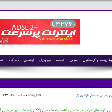
ط زیست و گردشگری
حقوقی
کلینیک
مهرورزان
اجتماعی
وبلاگ
تما
منیتی استاندار مازندران (2)
انتشار:پنجشنبه 10 اسفند 1396-9:47
ل و گروه های سیاسی در استقبال از انتصاب احمد حسین زادگان به سمت معاون سیاسی و ام