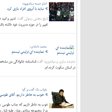
امام جمعه میاندورود:
نباید با آبروی افراد بازی کرد
شیخ مجتبی رسولی گفت:
تدبیر و امید 
تغییر را در حوزه مدیریت خود داشته با
محمد دامادی:
نماينده اي تزئيني نيستم
نماینده ساری و میاندورود گفت:
شناسنامه خانوادگي من مشخص 
در استان سكوت كرده ام.
بازتاب یک گفت و گو؛
خوب به خاطر داریم، آقای طوسی
خوب به خاطر داریم که جناب طوسی چگ
ید از مجموعه ستادی چنان علیه شان سمپ