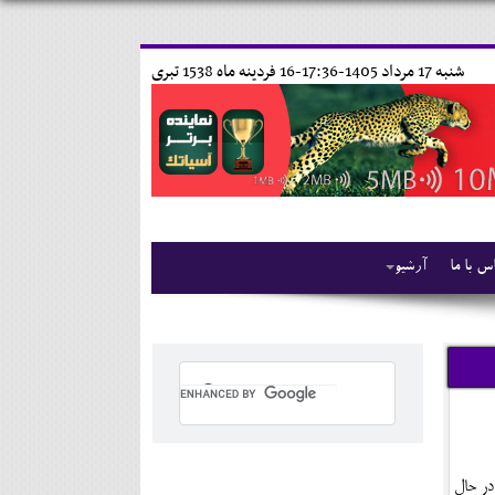
شنبه 17 مرداد 1405-17:36-
16 فردينه ماه 1538 تبری
س با ما
آرشیو
در حال