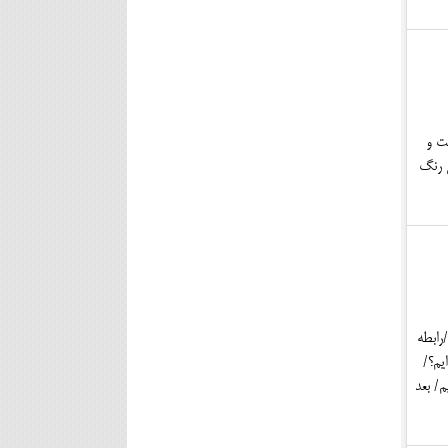
ت و
ی رنگ
رابطه
یم؟/
م/ بعد