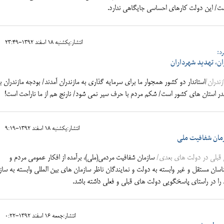
/ این دولت کارهای احساسی جایگاهی ندارد.
انتشار:يکشنبه 18 اسفند 1392-23:49
د:
ن، تهدید شهرداران
ندران/
استاندار دو کشور همجوار ما برای سرمایه گذاری به مازندران آمدند/ بودجه مازندران با
انتشار:يکشنبه 18 اسفند 1392-9:19
ازمان شفافیت ملی
ی قبلی در دولت های بعدی/
سازمان شفافیت مردمی(ملی)، برآمده از افکار عمومی مردم و
ناسان مستقل و غیر وابسته به دولت و نمایندگان ناظر سازمان های بین المللی وابسته به ساز
 را در راستای پاسخگویی دولت های قبلی و فعلی داشته باشد.
انتشار:جمعه 16 اسفند 1392-0:22