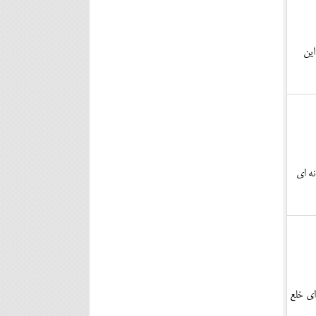
این
ه اي
ای خلع