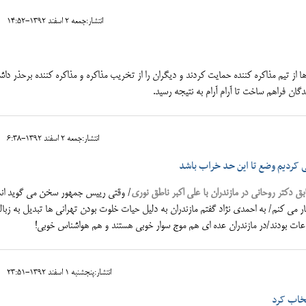
انتشار:جمعه 2 اسفند 1392-14:52
ا از تیم مذاکره کننده حمایت کردند و دیگران را از تخریب مذاکره و مذاکره کننده برحذر داشت
دگان فراهم ساخت تا آرام آرام به نتیجه رسید.
انتشار:جمعه 2 اسفند 1392-6:38
ی کردیم وضع تا این حد خراب باشد
ق دکتر روحانی در مازندران با علی اکبر ناطق نوری
/ وقتی رییس جمهور سخن می گوید انس
می کنم/ به احمدی نژاد گفتم مازندران به دلیل حیات خلوت بودن تهرانی ها تبدیل به زبال
عات بودند/در مازندران عده ای هم موج سوار خوبی هستند و هم هواشناس خوبی!
انتشار:پنجشنبه 1 اسفند 1392-23:51
تخاب کرد