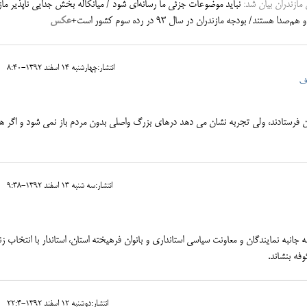
مازندران بیان شد:
نباید موضوعات جزئی ما رسانه‌ای شود / میانکاله بخش جدایی ناپذیر ماز
تند/ بودجه مازندران در سال 93 در رده سوم کشور است+
عکس
انتشار:چهارشنبه 14 اسفند 1392-8:40
رف
ن فرستادند، ولي تجربه نشان مي دهد درهاي بزرگ واصلي بدون مردم باز نمي شود و اگر ه
انتشار:سه شنبه 13 اسفند 1392-9:38
 جانبه نمایندگان و معاونت سیاسی استانداری و بانوان فرهیخته استان، استاندار با انتخاب زن
وفه بنشاند.
انتشار:دوشنبه 12 اسفند 1392-22:4