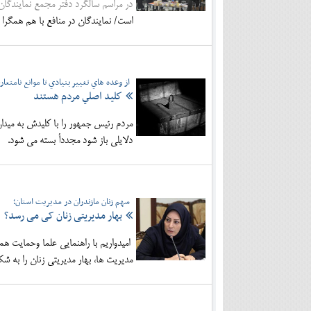
در مراسم سالگرد دفتر مجمع نمایندگان 
است/ نمایندگان در منافع با هم همگرا و هم‌صدا هس
از وعده هاي تغيير بنيادي تا موانع نامتعا
كليد اصلي مردم هستند
مردم رئيس جمهور را با كليدش به ميدا
دلايلي باز شود مجددأ بسته مي شود.
سهم زنان مازندران در مدیریت استان؛
بهار مدیریتی زنان کی می رسد؟
امیدواریم با راهنمایی علما وحمایت همه
مدیریت ها، بهار مدیریتی زنان را به شک