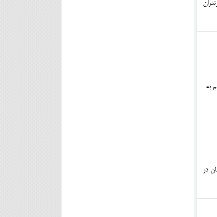
ندران
م به
ان در