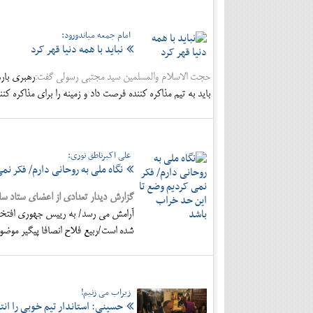
امام جمعه میاندورود:
نباید با همه دنیا قهر کرد
حجت الاسلام والمسلمین سید مجتبی رسولی گفت:
رهبری باره
باید به تیم مذاکره کننده فرصت داد و زمینه را برای مذاکره کنن
علی اکبرناطق نوری:
نگاه ملی به روحانی دارم/ فکر نم
گزارش دیدار تعدادی از اعضای ستاد ساب
آرامش می رسد/ به رییس جهوری افتخار 
شده است/ربیع فلاح انصافا پیگیر موضو
زیراب می زنیم!
حسینی: استاندار تیم خوبی را ان