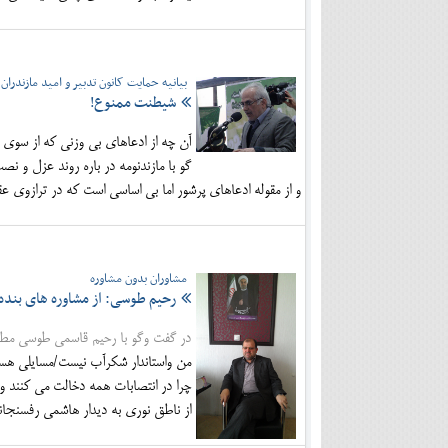
بیانیه حمایت کانون تدبیر و امید مازندران ا
شیطنت ممنوع!
آن چه از ادعاهای بی وزنی که از سوی 
گو با مازندنومه در باره روند عزل و ن
و از مقوله ادعاهای پرشور اما بی اساسی است که در ترازوی عق
مشاوران بدون مشاوره
رحیم طوسی: از مشاوره های بنده
در گفت وگو با رحیم قاسمی طوسی مط
من واستاندار شکرآب نیست/مسایلی هست ک
چرا در انتصابات همه دخالت می کنند ول
از ناطق نوری به دیدار هاشمی رفسنجا