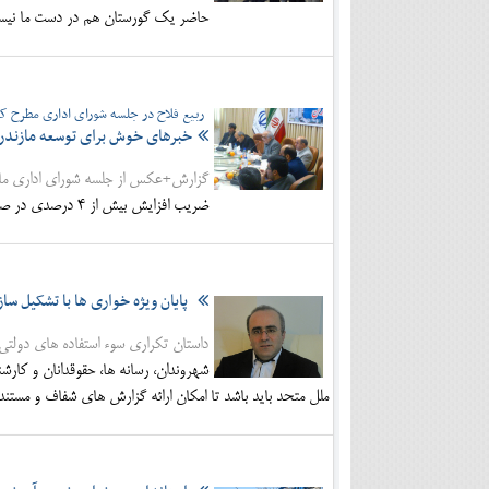
حاضر یک گورستان هم در دست ما نیست
ربیع فلاح در جلسه شورای اداری مطرح کر
خبرهای خوش برای توسعه مازندرا
گزارش+عکس از جلسه شورای اداری ماز
ضریب افزایش بیش از 4 درصدی در صدر استان های کشور است/ شکم مردم با حرف سیر نمی شود/ نارنج هم از ما ناراحت است!
پایان ويژه خواری ها با تشکیل س
داستان تکراری سوء استفاده های دولت
شهروندان، رسانه ها، حقوقدانان و کارش
ملل متحد باید باشد تا امکان ارائه گزارش های شفاف و مستند