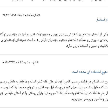
انتشار:سه شنبه 6 اسفند 1392-23:23
ز استاندار
یکی از اعضای ستادهای انتخاباتی پیشین رییس جمهوردولت تدبیر و امید در مازندران در گف
صب های مدیریتی و عملکرد استاندار محترم مازندران طراحی شده است، نمونه ای ازحناهای ب
لانیت و تدبیر و انصاف وزنی ندارد.
انتشار:سه شنبه 6 اسفند 1392-8:12
 هیچ استفاده ای نشده است
رح شد:
استان در فرایند و مسیر خاص خود در حال خفه شدن است و ما باید به دادش برسیم/
ه مغفول مانده و باید عیان شود/ پنج ماه قبل چه گفتیم و در پنج ماه بعد به کجا رسیده ا
ی در مشکلات باید استاندار پاسخگو باشد؟/موج جدید یاران روحانی را در استان کلید می زنی
نی و خاتمی و روحانی می رویم