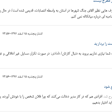
هر مطرح نیست
 هایی نظیر القای جنگ شهرها در استان به واسطه انتصابات، قدیمی شده است/ در حال پ
حبه ای درباره میانکاله نمی کنم.
انتشار:پنجشنبه 15 اسفند 1392-23:57
 را بردارید
ما نیازی نداریم بروید به دنبال کارتان/
دامادی:
در صورت تکرار، مسایل غیر اخلاقی و غی
انتشار:پنجشنبه 15 اسفند 1392-23:56
ع شود
رح شد:
افرادی هم که در کار مدیر دخالت می‌کنند که چرا فلان شخص را با خودش آورده، یا 
د اختیار بدهیم.