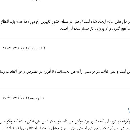
در دل های مردم ایجاد شده است/ وقتی در سطح کشور تغییری رخ می دهد همه باید انتظار 
شیم/مچ گیری و آبروریزی کار بسیار ساده ای است.
انتشار:شنبه 10 اسفند 1392-12:54
است و نمي توانند هر برچسبي را به من بچسبانند/ تا امروز در خصوص برخي اتفاقات رسان
انتشار:جمعه 9 اسفند 1392-20:29
!
ونه در دوره ای که مشاور بود جولان می داد، خوب در ذهن مان نقش بسته که چگونه بر
اشی می کرد که بدون اذن او حتی حق عبور از مقابل ساختمان استانداری را نیز نداشتند!