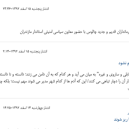
انتشار:پنجشنبه 15 اسفند 1392-23:46
انداران قدیم و جدید چالوس با حضور معاون سیاسی امنیتی استاندار مازندران
انتشار:پنجشنبه 15 اسفند 1392-2:14
م نشود
ی و ساروی و غیره" به میان می آید و هر کدام که به آن دامن می زنند؛ دانسته و نا دانسته،
ر آن را دچار تباهی می کنند/ این که آدم ها از کدام شهر مدیر می شوند مهم نیست؛ بلکه چ
انتشار:چهارشنبه 14 اسفند 1392-14:25
د
 ریز شوند