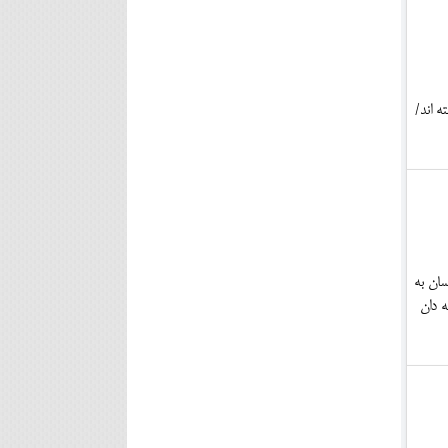
ه اند/
ان به
ه دان