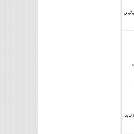
یگیری
ر
نباید