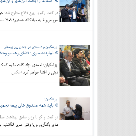
استاندار: بحث این شهر و آن ش
در گفت وگو با ربیع فلاح مطرح شد:
حرف
امور مربوط به میانکاله هستیم/ فعلا مصا
پزشکیان و دامادی در جشن روز پرستار
نماینده ساری: فضای رعب و وحشت
پزشکیان:
احمدی نژاد گفت ما به کمک ش
دینی را افشا خواهم کرد+
عکس
پزشکیان:
باید همه صندوق های بیمه تجمی
در گفت و گو با وزیر سابق بهداشت مط
مدیر بگذاریم و یا وقتی مدیر گذاشتیم بای