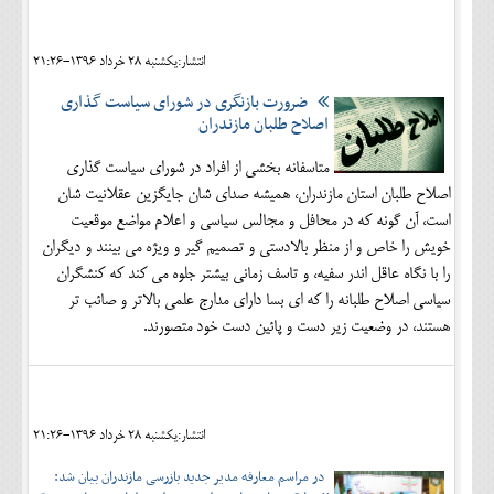
اجتماعی
انتشار:يکشنبه 28 خرداد 1396-21:26
مهرورزان
ضرورت بازنگری در شورای سیاست گذاری
کلینیک
اصلاح طلبان مازندران
حقوقی
متاسفانه بخشی از افراد در شورای سیاست گذاری
اصلاح طلبان استان مازندران، همیشه صدای شان جایگزین عقلانیت شان
محیط زیست و گردشگری
است، آن گونه که در محافل و مجالس سیاسی و اعلام مواضع موقعیت
فرهنگی و هنری
خویش را خاص و از منظر بالادستی و تصمیم گیر و ویژه می بینند و دیگران
را با نگاه عاقل اندر سفیه، و تاسف زمانی بیشتر جلوه می کند که کنشگران
اقتصادی
سیاسی اصلاح طلبانه را که ای بسا دارای مدارج علمی بالاتر و صائب تر
هستند، در وضعیت زیر دست و پائین دست خود متصورند.
سیاسی
خانه
انتشار:يکشنبه 28 خرداد 1396-21:26
در مراسم معارفه مدیر جدید بازرسی مازندران بیان شد: