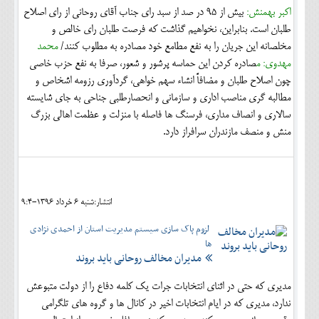
اکبر بهمنش:
بیش از ٩٥ در صد از سبد راى جناب آقاى روحانى از رای اصلاح
طلبان است. بنابراین، نخواهيم گذاشت كه فرصت طلبان راى خالص و
مخلصانه اين جريان را به نفع مطامع خود مصادره به مطلوب کنند/
محمد
مهدوی: م
صادره کردن این حماسه پرشور و شعور، صرفا به نفع حزب خاصی
چون اصلاح طلبان و مضافاً انشاء سهم خواهی، گردآوری رزومه اشخاص و
مطالبه گری مناصب اداری و سازمانی و انحصارطلبی جناحی به جای شایسته
سالاری و انصاف مداری، فرسنگ ها فاصله با منزلت و عظمت اهالی بزرگ
منش و منصف مازندران سرافراز دارد.
انتشار:شنبه 6 خرداد 1396-9:4
لزوم پاک سازی سیستم مدیریت استان از احمدی نژادی
ها
مدیران مخالف روحانی باید بروند
مدیری که حتی در اثنای انتخابات جرات یک کلمه دفاع را از دولت متبوعش
ندارد، مدیری که در ایام انتخابات اخیر در کانال ها و گروه های تلگرامی