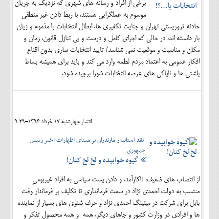
برخی از افراد و رسانه های شهری که نزدیک به جریان
موسوم به عملگرایی هستند، با ربط دادن غیر منطقی
حادثه تروریستی تهران و جنایت تکفیری ها، ابطال انتخابات را مذموم و زیان
بار دانسته اند، در حالی که اجرای کامل و درست و بی تنازل قانون، زمان و
مکان و مناسبت و موقعیت نمی شناسد/ تایید انتخابات ساری بدون اقناع
افکار عمومی به اعتماد مردم لطمه وارد می کند و باید برای همیشه بساط
پلشتی ها و ناپاکی های عرصه انتخابات شورا برچیده شود.
انتشار:چهارشنبه 17 خرداد 1396-9:29
نقد استاندار مازندران بر مبنای اظهارات اخیر رییس
جمهوری
گیوه خوابیده و لخ لخ کنان!
از انتصاب های ضعیف، ناکارآمد، و دادن پست سیاسی به افراد غیربومیِ
منتسب به دولت احمدی نژاد در سمت فرمانداری تا تکلیف بر فرماندار وقت
بابل برای شرکت در میتینگ احمدی نژاد و حرف شنوی های بسیار از نماینده
ها و افرادی در وزارت کشور و جاهای دیگر، همه و همه محصول تفکر و