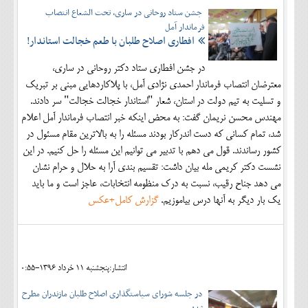
جشن ستاد روحانی در ساری، تحت الشعاع انتصاب
فرماندار آمل
افطاری اصلاح طلبان با طعم خجالت استاندار!
در جشن افطاری ستاد دکتر روحانی در ساری،
معترضان انتصاب فرماندار احمدی نژادی آمل، با پلاکاردهایی مبنی بر تبریک
و تسلیت به تیم دولت در استان، شعار "استاندار خجالت خجالت" سر دادند.
مهندس محسن نریمان گفت: به محض اینکه خبر انتصاب فرماندار آمل اعلام
شد، تمام کسانی که دست اندرکار بودند مسئله را به بالاترین مقام مسئول در
کشور رساندند. قول می دهم با تدبیر می توانیم این مسئله را حل کنیم. در این
نشست دکتر کریمی مله بیان داشت: تقسیم بندی آرا به حلال و حرام نشان
می دهد جناح رقیب، نسبت به درک منظومه انتخابات، عاجز است و ما باید
یک بار دیگر به آنها درس بیاموزیم.
گزارش کامل+عکس
انتشار:پنجشنبه 11 خرداد 1396-0:55
در جلسه شورای سیاستگذاری اصلاح طلبان مازندران مطرح