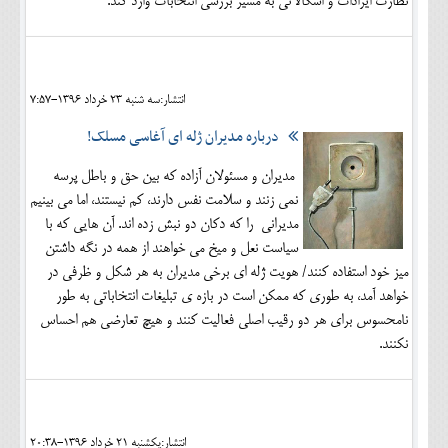
نظارت ایرادات و اشکالاتی به مسیر بررسی انتخابات وارد کند.
انتشار:سه شنبه 23 خرداد 1396-7:57
درباره مدیران ژله ای آغاسی مسلک!
مدیران و مسئولان آزاده که بین حق و باطل پرسه
نمی زنند و سلامت نفس دارند، کم نیستند، اما می بینیم
مدیرانی را که دکان دو نبش زده اند. آن هایی که با
سیاست نعل و میخ می خواهند از همه در نگه داشتن
میز خود استفاده کنند/ هویت ژله ای برخی مدیران به هر شکل و ظرفی در
خواهد آمد، به طوری که ممکن است در بازه ی تبلیغات انتخاباتی به طور
نامحسوس برای هر دو رقیب اصلی فعالیت کنند و هیچ تعارضی هم احساس
نکنند.
انتشار:يکشنبه 21 خرداد 1396-20:38