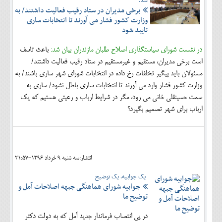
شد:
برخی مدیران در ستاد رقیب فعالیت داشتند/ به
وزارت کشور فشار می آورند تا انتخابات ساری
تایید شود
در نشست شورای سیاستگذاری اصلاح طلبان مازندران بیان شد:
باعث تاسف
است برخی مدیران، مستقیم و غیرمستقیم در ستاد رقیب فعالیت داشتند/
مسئولان باید پیگیر تخلفات رخ داده در انتخابات شورای شهر ساری باشند/ به
وزارت کشور فشار وارد می آورند تا انتخابات ساری باطل نشود/ ساری به
سمت حسینقلی خانی می رود، مگر در شرایط ارباب و رعیتی هستیم که یک
ارباب برای شهر تصمیم بگیرد؟
انتشار:سه شنبه 9 خرداد 1396-21:57
یک جوابیه، یک توضیح
جوابیه شورای هماهنگی جبهه اصلاحات آمل و
توضیح ما
در پی انتصاب فرماندار جدید آمل که به دولت دکتر