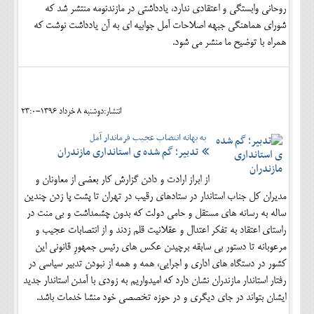
روحانی وابستگی و اعتقادی ندارد، یادداشتی در مازندنومه منتشر شد که
شورای هماهنگی جبهه اصلاحات آمل جوابیه ای به آن یادداشت نوشت که
همراه با توضیح ما منشر می شود.
انتشار:دوشنبه 8 خرداد 1396-23:0
به بهانه انتصاب عجیب فرماندار آمل
تدبیر؛ گم شده ی استانداری مازندران
از ابراز ارادت و دادن گزارش کار بعضی از معاونان و
مدیران کل جناب استاندار در ستادهای رقیب در تهران تا پشت پا زدن چندین
ساله به رسانه های مستقل و حامی دولت که بدون چشمداشت و بی منت در
راستای اعتقاد به تفکر اعتدال و عقلانیت قلم زدند و از انتصابات عجیب و
مرعوبانه تا دستور بی سابقه برچیدن عکس های رئیس جمهورِ قانونی این
کشور در دستگاه های اداری و اجرایی، همه و همه از نبودن تدبیر سیاسی در
رفتار استاندار مازندران نشان دارد که امیدواریم به زودی با آمدن استاندار جدید
ایشان بتواند در جای دیگری و در حوزه تخصصی خود منشا خدمات باشد.