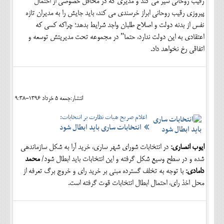
رقیب روحانی سیر می کند و مدیری که در محافل خصوصی از احتمال
پیروزی رقیب روحانی ابراز خرسندی می کند، باید جایش را به مدیران تازه
نفس از بدنه دولت و اصلاح طلبان واجد شرایط بدهد؛ چراکه کسی که
اعتقادی به این دولت ندارد، حتما" در مجموعه تحت مدیریتش توسعه و
اتفاقی رخ نخواهد داد.
انتشار:جمعه 5 خرداد 1396-9:38
اعلام صریح هیات نظارت بر انتخابات:
انتخابات ساری باید ابطال شود
ایوب انصاری:
در انتخابات شورای شهر ساری، خرید آرا به شکل سازماندهی
شده و در سطح وسیع شکل گرفته و این انتخابات باید ابطال شود/
محمد
دامادی:
با توجه به تخلف گسترده مبنی بر خرید رای و خروج برگ تعرفه از
محل اخذ رای، احتمال ابطال انتخابات قوت گرفته است.