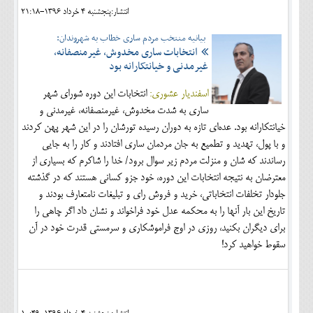
انتشار:پنجشنبه 4 خرداد 1396-21:18
بیانیه منتخب مردم ساری خطاب به شهروندان:
انتخابات ساری مخدوش، غیرمنصفانه،
غیرمدنی و خیانتکارانه بود
اسفندیار عشوری:
انتخابات این دوره شورای شهر
ساری به شدت مخدوش، غیرمنصفانه، غیرمدنی و
خیانتکارانه بود. عده‌ای تازه به دوران رسیده تورشان را در این شهر پهن کردند
و با پول، تهدید و تطمیع به جان مردمان ساری افتادند و کار را به جایی
رساندند که شان و منزلت مردم زیر سوال برود/ خدا را شاکرم که بسیاری از
معترضان به نتیجه انتخابات این دوره، خود جزو کسانی هستند که در گذشته
جلودار تخلفات انتخاباتی، خرید و فروش رای و تبلیغات نامتعارف بودند و
تاریخ این بار آنها را به محکمه عدل خود فراخواند و نشان داد اگر چاهی را
برای دیگران بکنید، روزی در اوج فراموشکاری و سرمستی قدرت خود در آن
سقوط خواهید کرد!