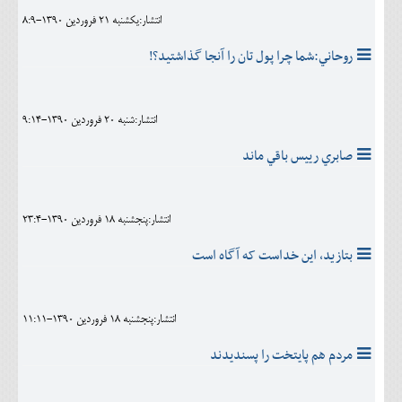
انتشار:يکشنبه 21 فروردين 1390-8:9
روحاني:شما چرا پول تان را آنجا گذاشتید؟!
انتشار:شنبه 20 فروردين 1390-9:14
صابري رييس باقي ماند
انتشار:پنجشنبه 18 فروردين 1390-23:4
بتازید، این خداست که آگاه است
انتشار:پنجشنبه 18 فروردين 1390-11:11
مردم هم پايتخت را پسنديدند