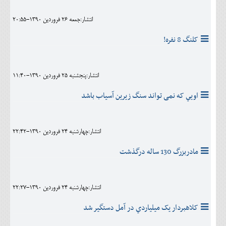
انتشار:جمعه 26 فروردين 1390-20:55
کلنگ 8 نفره!
انتشار:پنجشنبه 25 فروردين 1390-11:40
اويي که نمی تواند سنگ زیرین آسیاب باشد
انتشار:چهارشنبه 24 فروردين 1390-22:42
مادربزرگ 130 ساله درگذشت
انتشار:چهارشنبه 24 فروردين 1390-22:27
کلاهبردار يک ميلياردي در آمل دستگير شد